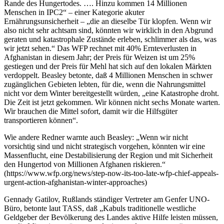
Rande des Hungertodes. …. Hinzu kommen 14 Millionen
Menschen in IPC2“ – einer Kategorie akuter
Ernährungsunsicherheit – „die an dieselbe Tür klopfen. Wenn wir
also nicht sehr achtsam sind, könnten wir wirklich in den Abgrund
geraten und katastrophale Zustände erleben, schlimmer als das, was
wir jetzt sehen.“ Das WFP rechnet mit 40% Ernteverlusten in
Afghanistan in diesem Jahr; der Preis für Weizen ist um 25%
gestiegen und der Preis für Mehl hat sich auf den lokalen Märkten
verdoppelt. Beasley betonte, daß 4 Millionen Menschen in schwer
zugänglichen Gebieten lebten, für die, wenn die Nahrungsmittel
nicht vor dem Winter bereitgestellt würden, „eine Katastrophe droht.
Die Zeit ist jetzt gekommen. Wir können nicht sechs Monate warten.
Wir brauchen die Mittel sofort, damit wir die Hilfsgüter
transportieren können“.
Wie andere Redner warnte auch Beasley: „Wenn wir nicht
vorsichtig sind und nicht strategisch vorgehen, könnten wir eine
Massenflucht, eine Destabilisierung der Region und mit Sicherheit
den Hungertod von Millionen Afghanen riskieren.“
(https://www.wfp.org/news/step-now-its-too-late-wfp-chief-appeals-
urgent-action-afghanistan-winter-approaches)
Gennady Gatilov, Rußlands ständiger Vertreter am Genfer UNO-
Büro, betonte laut TASS, daß „Kabuls traditionelle westliche
Geldgeber der Bevölkerung des Landes aktive Hilfe leisten müssen,