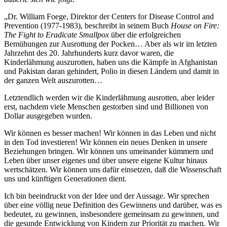
„Dr. William Foege, Direktor der Centers for Disease Control and
Prevention (1977-1983), beschreibt in seinem Buch
House on Fire:
The Fight to Eradicate Smallpox
über die erfolgreichen
Bemühungen zur Ausrottung der Pocken… Aber als wir im letzten
Jahrzehnt des 20. Jahrhunderts kurz davor waren, die
Kinderlähmung auszurotten, haben uns die Kämpfe in Afghanistan
und Pakistan daran gehindert, Polio in diesen Ländern und damit in
der ganzen Welt auszurotten…
Letztendlich werden wir die Kinderlähmung ausrotten, aber leider
erst, nachdem viele Menschen gestorben sind und Billionen von
Dollar ausgegeben wurden.
Wir können es besser machen! Wir können in das Leben und nicht
in den Tod investieren! Wir können ein neues Denken in unsere
Beziehungen bringen. Wir können uns umeinander kümmern und
Leben über unser eigenes und über unsere eigene Kultur hinaus
wertschätzen. Wir können uns dafür einsetzen, daß die Wissenschaft
uns und künftigen Generationen dient.
Ich bin beeindruckt von der Idee und der Aussage. Wir sprechen
über eine völlig neue Definition des Gewinnens und darüber, was es
bedeutet, zu gewinnen, insbesondere gemeinsam zu gewinnen, und
die gesunde Entwicklung von Kindern zur Priorität zu machen. Wir