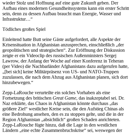
wieder Stolz und Hoffnung auf eine gute Zukunft geben. Der
Aufbau eines modernen Gesundheitssystems kann ein erster Schritt
sein, denn zu dessen Aufbau braucht man Energie, Wasser und
Infrastruktur…“
Tödliches großes Spiel
Einleitend hatte Butt seine Gäste aufgefordert, alle Aspekte der
Krisensituation in Afghanistan anzusprechen, einschließlich „der
geopolitischen und strategischen“. Zur Eröffnung der Diskussion
zeigte er ein Videoclip des russischen Außenministers Sergej
Lawrow, der Anfang der Woche auf einer Konferenz in Teheran
(per Video) die Nachbarländer Afghanistans dazu aufgerufen hatte,
„[bei sich] keine Militärpräsenz von US- und NATO-Truppen
zuzulassen, die nach dem Abzug aus Afghanistan planen, sich dort
hinzubewegen.“
Zepp-LaRouche verurteilte ein solches Vorhaben als eine
Fortsetzung des britischen
Great Game
, das inakzeptabel sei. Dr.
Naz erklärte, das Chaos in Afghanistan könnte durchaus „das
größere Ziel“ westlicher Kreise sein, die den Aufstieg Chinas als
eine Bedrohung ansehen, den es zu stoppen gelte, und die in der
Region Afghanistan „absichtlich“ großen Schaden anrichteten.
Zepp-LaRouche fügte hinzu, daß die Lage in den westlichen
Ländern „eine echte Zusammenbruchskrise“ sei, weswegen der