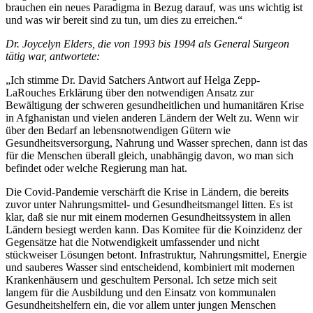
brauchen ein neues Paradigma in Bezug darauf, was uns wichtig ist
und was wir bereit sind zu tun, um dies zu erreichen.“
Dr. Joycelyn Elders, die von 1993 bis 1994 als General Surgeon
tätig war, antwortete:
„Ich stimme Dr. David Satchers Antwort auf Helga Zepp-
LaRouches Erklärung über den notwendigen Ansatz zur
Bewältigung der schweren gesundheitlichen und humanitären Krise
in Afghanistan und vielen anderen Ländern der Welt zu. Wenn wir
über den Bedarf an lebensnotwendigen Gütern wie
Gesundheitsversorgung, Nahrung und Wasser sprechen, dann ist das
für die Menschen überall gleich, unabhängig davon, wo man sich
befindet oder welche Regierung man hat.
Die Covid-Pandemie verschärft die Krise in Ländern, die bereits
zuvor unter Nahrungsmittel- und Gesundheitsmangel litten. Es ist
klar, daß sie nur mit einem modernen Gesundheitssystem in allen
Ländern besiegt werden kann. Das Komitee für die Koinzidenz der
Gegensätze hat die Notwendigkeit umfassender und nicht
stückweiser Lösungen betont. Infrastruktur, Nahrungsmittel, Energie
und sauberes Wasser sind entscheidend, kombiniert mit modernen
Krankenhäusern und geschultem Personal. Ich setze mich seit
langem für die Ausbildung und den Einsatz von kommunalen
Gesundheitshelfern ein, die vor allem unter jungen Menschen