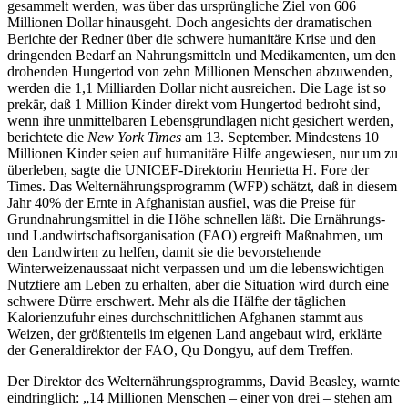
gesammelt werden, was über das ursprüngliche Ziel von 606
Millionen Dollar hinausgeht. Doch angesichts der dramatischen
Berichte der Redner über die schwere humanitäre Krise und den
dringenden Bedarf an Nahrungsmitteln und Medikamenten, um den
drohenden Hungertod von zehn Millionen Menschen abzuwenden,
werden die 1,1 Milliarden Dollar nicht ausreichen. Die Lage ist so
prekär, daß 1 Million Kinder direkt vom Hungertod bedroht sind,
wenn ihre unmittelbaren Lebensgrundlagen nicht gesichert werden,
berichtete die
New York Times
am 13. September. Mindestens 10
Millionen Kinder seien auf humanitäre Hilfe angewiesen, nur um zu
überleben, sagte die UNICEF-Direktorin Henrietta H. Fore der
Times. Das Welternährungsprogramm (WFP) schätzt, daß in diesem
Jahr 40% der Ernte in Afghanistan ausfiel, was die Preise für
Grundnahrungsmittel in die Höhe schnellen läßt. Die Ernährungs-
und Landwirtschaftsorganisation (FAO) ergreift Maßnahmen, um
den Landwirten zu helfen, damit sie die bevorstehende
Winterweizenaussaat nicht verpassen und um die lebenswichtigen
Nutztiere am Leben zu erhalten, aber die Situation wird durch eine
schwere Dürre erschwert. Mehr als die Hälfte der täglichen
Kalorienzufuhr eines durchschnittlichen Afghanen stammt aus
Weizen, der größtenteils im eigenen Land angebaut wird, erklärte
der Generaldirektor der FAO, Qu Dongyu, auf dem Treffen.
Der Direktor des Welternährungsprogramms, David Beasley, warnte
eindringlich: „14 Millionen Menschen – einer von drei – stehen am