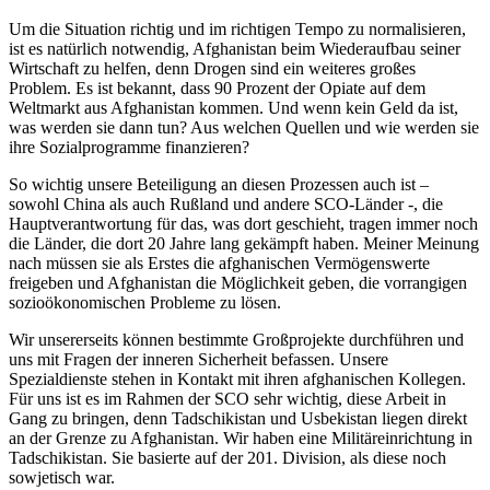
Um die Situation richtig und im richtigen Tempo zu normalisieren,
ist es natürlich notwendig, Afghanistan beim Wiederaufbau seiner
Wirtschaft zu helfen, denn Drogen sind ein weiteres großes
Problem. Es ist bekannt, dass 90 Prozent der Opiate auf dem
Weltmarkt aus Afghanistan kommen. Und wenn kein Geld da ist,
was werden sie dann tun? Aus welchen Quellen und wie werden sie
ihre Sozialprogramme finanzieren?
So wichtig unsere Beteiligung an diesen Prozessen auch ist –
sowohl China als auch Rußland und andere SCO-Länder -, die
Hauptverantwortung für das, was dort geschieht, tragen immer noch
die Länder, die dort 20 Jahre lang gekämpft haben. Meiner Meinung
nach müssen sie als Erstes die afghanischen Vermögenswerte
freigeben und Afghanistan die Möglichkeit geben, die vorrangigen
sozioökonomischen Probleme zu lösen.
Wir unsererseits können bestimmte Großprojekte durchführen und
uns mit Fragen der inneren Sicherheit befassen. Unsere
Spezialdienste stehen in Kontakt mit ihren afghanischen Kollegen.
Für uns ist es im Rahmen der SCO sehr wichtig, diese Arbeit in
Gang zu bringen, denn Tadschikistan und Usbekistan liegen direkt
an der Grenze zu Afghanistan. Wir haben eine Militäreinrichtung in
Tadschikistan. Sie basierte auf der 201. Division, als diese noch
sowjetisch war.