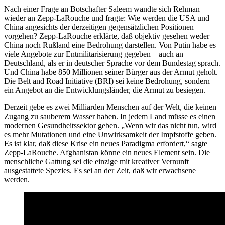
Nach einer Frage an Botschafter Saleem wandte sich Rehman
wieder an Zepp-LaRouche und fragte: Wie werden die USA und
China angesichts der derzeitigen gegensätzlichen Positionen
vorgehen? Zepp-LaRouche erklärte, daß objektiv gesehen weder
China noch Rußland eine Bedrohung darstellen. Von Putin habe es
viele Angebote zur Entmilitarisierung gegeben – auch an
Deutschland, als er in deutscher Sprache vor dem Bundestag sprach.
Und China habe 850 Millionen seiner Bürger aus der Armut geholt.
Die Belt and Road Initiative (BRI) sei keine Bedrohung, sondern
ein Angebot an die Entwicklungsländer, die Armut zu besiegen.
Derzeit gebe es zwei Milliarden Menschen auf der Welt, die keinen
Zugang zu sauberem Wasser haben. In jedem Land müsse es einen
modernen Gesundheitssektor geben. „Wenn wir das nicht tun, wird
es mehr Mutationen und eine Unwirksamkeit der Impfstoffe geben.
Es ist klar, daß diese Krise ein neues Paradigma erfordert,“ sagte
Zepp-LaRouche. Afghanistan könne ein neues Element sein. Die
menschliche Gattung sei die einzige mit kreativer Vernunft
ausgestattete Spezies. Es sei an der Zeit, daß wir erwachsene
werden.