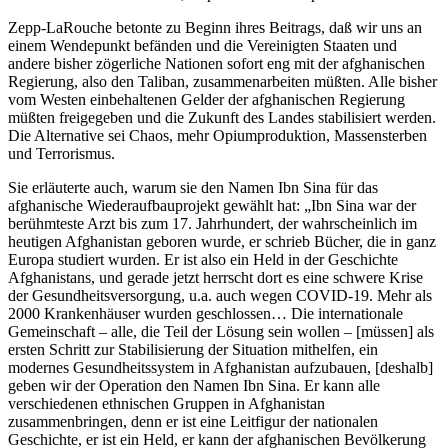
Zepp-LaRouche betonte zu Beginn ihres Beitrags, daß wir uns an
einem Wendepunkt befänden und die Vereinigten Staaten und
andere bisher zögerliche Nationen sofort eng mit der afghanischen
Regierung, also den Taliban, zusammenarbeiten müßten. Alle bisher
vom Westen einbehaltenen Gelder der afghanischen Regierung
müßten freigegeben und die Zukunft des Landes stabilisiert werden.
Die Alternative sei Chaos, mehr Opiumproduktion, Massensterben
und Terrorismus.
Sie erläuterte auch, warum sie den Namen Ibn Sina für das
afghanische Wiederaufbauprojekt gewählt hat: „Ibn Sina war der
berühmteste Arzt bis zum 17. Jahrhundert, der wahrscheinlich im
heutigen Afghanistan geboren wurde, er schrieb Bücher, die in ganz
Europa studiert wurden. Er ist also ein Held in der Geschichte
Afghanistans, und gerade jetzt herrscht dort es eine schwere Krise
der Gesundheitsversorgung, u.a. auch wegen COVID-19. Mehr als
2000 Krankenhäuser wurden geschlossen… Die internationale
Gemeinschaft – alle, die Teil der Lösung sein wollen – [müssen] als
ersten Schritt zur Stabilisierung der Situation mithelfen, ein
modernes Gesundheitssystem in Afghanistan aufzubauen, [deshalb]
geben wir der Operation den Namen Ibn Sina. Er kann alle
verschiedenen ethnischen Gruppen in Afghanistan
zusammenbringen, denn er ist eine Leitfigur der nationalen
Geschichte, er ist ein Held, er kann der afghanischen Bevölkerung