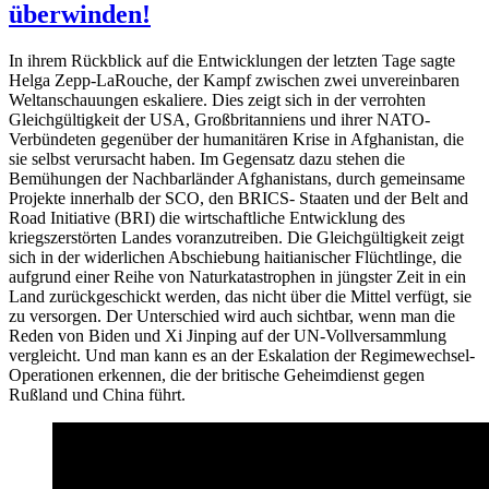
überwinden!
In ihrem Rückblick auf die Entwicklungen der letzten Tage sagte
Helga Zepp-LaRouche, der Kampf zwischen zwei unvereinbaren
Weltanschauungen eskaliere. Dies zeigt sich in der verrohten
Gleichgültigkeit der USA, Großbritanniens und ihrer NATO-
Verbündeten gegenüber der humanitären Krise in Afghanistan, die
sie selbst verursacht haben. Im Gegensatz dazu stehen die
Bemühungen der Nachbarländer Afghanistans, durch gemeinsame
Projekte innerhalb der SCO, den BRICS- Staaten und der Belt and
Road Initiative (BRI) die wirtschaftliche Entwicklung des
kriegszerstörten Landes voranzutreiben. Die Gleichgültigkeit zeigt
sich in der widerlichen Abschiebung haitianischer Flüchtlinge, die
aufgrund einer Reihe von Naturkatastrophen in jüngster Zeit in ein
Land zurückgeschickt werden, das nicht über die Mittel verfügt, sie
zu versorgen. Der Unterschied wird auch sichtbar, wenn man die
Reden von Biden und Xi Jinping auf der UN-Vollversammlung
vergleicht. Und man kann es an der Eskalation der Regimewechsel-
Operationen erkennen, die der britische Geheimdienst gegen
Rußland und China führt.