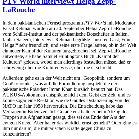
PTV World interviewt Helga Zepp-
LaRouche
In dem pakistanischen Fernsehprogramm
PTV World
mit Moderator
Faisal Rehman wurden am 20. September Helga Zepp-LaRouche
vom Schiller-Institut und der pakistanische Botschafter in Italien,
Jauhar Saleem, interviewt. Rehman begrüßte „unseren Gast, Frau
Helga!“ sehr freundlich, und seine erste Frage lautete, ob in der Welt
ein neuer Kampf der Kulturen ausgebrochen sei. Zepp-LaRouche
antwortete, sie habe Samuel Huntingtons Buch „Kampf der
Kulturen“ gelesen, wobei man allerdings feststellen müsse, daß er
sehr wenig über die Kulturen wisse, über die er schreibt.
Außerdem gehe es in der Welt nicht um „Geopolitik, sondern um
Geoökonomie“, was auf die Formulierung anspielt, die der
pakistanische Präsident Imran Khan kürzlich benutzt hat. Das
AUKUS-Abkommen entspräche nicht dem Geist der Zeit, und es
könne sogar eine Reaktion wie de Gaulles Distanzierung von der
NATO im Jahr 1958 hervorrufen. Die Entscheidung habe das
Vertrauen in Biden zerstört. Gerade erst hatte er beim Abzug der
Truppen aus Afghanistan gesagt, dies sei das Ende der Ära der
ewigen Kriege. Aber hat er das wirklich ernst gemeint? Oder ging es
ihm nur darum, die militärischen Kräfte gegen China zu
konzentrieren?