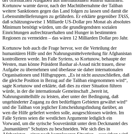
der öffentlichen Ausgaben aus internationalen Mitteln stammten.
Kortunow warnte davor, nach der Machtübernahme der Taliban
weitere Sanktionen gegen das Land folgen zu lassen und damit die
Lebensmittellieferungen zu gefährden. Er erklärte gegenüber
TASS
,
daß schätzungsweise 1 Milliarde US-Dollar pro Monat als absolutes
Minimum benötigt würden, um die grundlegendsten sozialen
Einrichtungen aufrechtzuerhalten und Hunger in bestimmten
Regionen zu vermeiden – das wären 12 Milliarden Dollar pro Jahr.
Kortunow hob auch die Frage hervor, wer die Verteilung der
humanitären Hilfe und der Nahrungsmittelverteilung für Afghanistan
kontrollieren werde. Im Falle Syriens, so Kortunow, behaupte der
Westen, man könne Präsident Bashar al-Assad nicht trauen, diese
Aufgabe zu übernehmen und überlasse sie daher internationalen
Organisationen und Hilfsgruppen. „Es ist nicht auszuschließen, daß
die gleiche Position in Bezug auf die Taliban eingenommen wird“,
sagte Kortunow und erklärte, daß dies zu einer Situation führen
würde, in der die internationale Gemeinschaft „bereit ist,
Nahrungsmittelhilfe zu leisten, aber unter der Bedingung, daß
ungehinderter Zugang zu den bedürftigen Gebieten gewährt wird“
und die Taliban von jeglicher Entscheidungsfindung darüber, an
wen die Hilfe geliefert werden solle, ausgeschlossen würden. Im
Falle Syriens seien die westlichen Argumente lediglich ein
Vorwand, um die syrische Souveränität unter dem Deckmantel des
„humanitären“ Schutzes zu beschneiden. Wie sich dies in