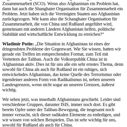
Zusammenarbeit (SCO). Wenn also Afghanistan ein Problem hat,
dann hat auch die Shanghaier Organisation für Zusammenarbeit ein
Problem. Jetzt haben sich die Vereinigten Staaten aus Afghanistan
zurückgezogen. Wie kann also die Schanghaier Organisation für
Zusammenarbeit, die von China und Rußland angeführt wird,
gemeinsam mit anderen Ländern Afghanistan helfen, politische
Stabilität und wirtschaftliche Entwicklung zu erreichen?“
Wladimir Putin:
„Die Situation in Afghanistan ist eines der
dringendsten Probleme der Gegenwart. Wie Sie wissen, hatten wir
gerade ein Treffen im entsprechenden Format, zum Teil mit
Vertretern der Taliban. Auch die Volksrepublik China ist in
Afghanistan aktiv. Dies ist für uns alle ein sehr ernstes Thema, denn
sowohl für China als auch für Rußland ist ein ruhiges, sich
entwickelndes Afghanistan, das keine Quelle des Terrorismus oder
irgendeiner anderen Form von Radikalismus ist, neben unseren
Landesgrenzen, wenn nicht sogar an unseren Grenzen, äußerst
wichtig.
Wir sehen jetzt, was innerhalb Afghanistans geschieht. Leider sind
verschiedene Gruppen, darunter ISIS, immer noch dort. Es gibt
bereits Opfer unter der Taliban-Bewegung, die insgesamt noch
immer versucht, sich dieser radikalen Elemente zu entledigen, und
wir wissen von solchen Beispielen. Das ist sehr wichtig für uns,
sowohl für Rußland als auch für China.