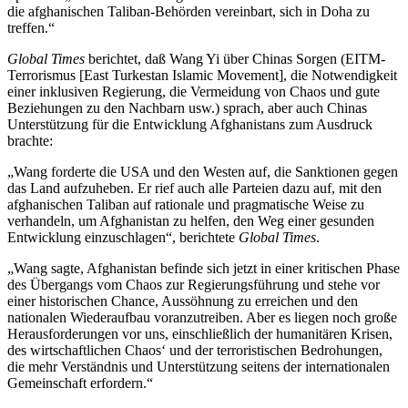
die afghanischen Taliban-Behörden vereinbart, sich in Doha zu
treffen.“
Global Times
berichtet, daß Wang Yi über Chinas Sorgen (EITM-
Terrorismus [East Turkestan Islamic Movement], die Notwendigkeit
einer inklusiven Regierung, die Vermeidung von Chaos und gute
Beziehungen zu den Nachbarn usw.) sprach, aber auch Chinas
Unterstützung für die Entwicklung Afghanistans zum Ausdruck
brachte:
„Wang forderte die USA und den Westen auf, die Sanktionen gegen
das Land aufzuheben. Er rief auch alle Parteien dazu auf, mit den
afghanischen Taliban auf rationale und pragmatische Weise zu
verhandeln, um Afghanistan zu helfen, den Weg einer gesunden
Entwicklung einzuschlagen“, berichtete
Global Times
.
„Wang sagte, Afghanistan befinde sich jetzt in einer kritischen Phase
des Übergangs vom Chaos zur Regierungsführung und stehe vor
einer historischen Chance, Aussöhnung zu erreichen und den
nationalen Wiederaufbau voranzutreiben. Aber es liegen noch große
Herausforderungen vor uns, einschließlich der humanitären Krisen,
des wirtschaftlichen Chaos‘ und der terroristischen Bedrohungen,
die mehr Verständnis und Unterstützung seitens der internationalen
Gemeinschaft erfordern.“