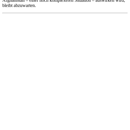
Afghanistan – einer noch komplexeren Situation – auswirken wird,
bleibt abzuwarten.