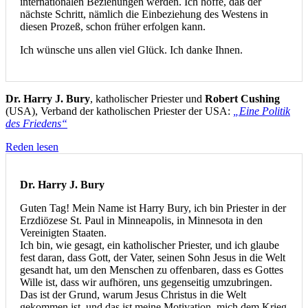
internationalen Beziehungen werden. Ich hoffe, daß der
nächste Schritt, nämlich die Einbeziehung des Westens in
diesen Prozeß, schon früher erfolgen kann.
Ich wünsche uns allen viel Glück. Ich danke Ihnen.
Dr. Harry J. Bury
, katholischer Priester und
Robert Cushing
(USA), Verband der katholischen Priester der USA:
„Eine Politik
des Friedens“
Reden lesen
Dr. Harry J. Bury
Guten Tag! Mein Name ist Harry Bury, ich bin Priester in der
Erzdiözese St. Paul in Minneapolis, in Minnesota in den
Vereinigten Staaten.
Ich bin, wie gesagt, ein katholischer Priester, und ich glaube
fest daran, dass Gott, der Vater, seinen Sohn Jesus in die Welt
gesandt hat, um den Menschen zu offenbaren, dass es Gottes
Wille ist, dass wir aufhören, uns gegenseitig umzubringen.
Das ist der Grund, warum Jesus Christus in die Welt
gekommen ist, und das ist meine Motivation, mich dem Krieg