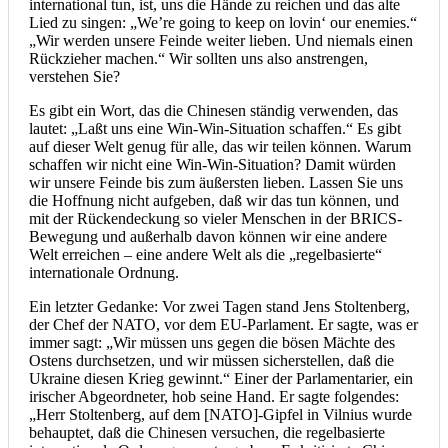
international tun, ist, uns die Hände zu reichen und das alte
Lied zu singen: „We’re going to keep on lovin‘ our enemies.“
„Wir werden unsere Feinde weiter lieben. Und niemals einen
Rückzieher machen.“ Wir sollten uns also anstrengen,
verstehen Sie?
Es gibt ein Wort, das die Chinesen ständig verwenden, das
lautet: „Laßt uns eine Win-Win-Situation schaffen.“ Es gibt
auf dieser Welt genug für alle, das wir teilen können. Warum
schaffen wir nicht eine Win-Win-Situation? Damit würden
wir unsere Feinde bis zum äußersten lieben. Lassen Sie uns
die Hoffnung nicht aufgeben, daß wir das tun können, und
mit der Rückendeckung so vieler Menschen in der BRICS-
Bewegung und außerhalb davon können wir eine andere
Welt erreichen – eine andere Welt als die „regelbasierte“
internationale Ordnung.
Ein letzter Gedanke: Vor zwei Tagen stand Jens Stoltenberg,
der Chef der NATO, vor dem EU-Parlament. Er sagte, was er
immer sagt: „Wir müssen uns gegen die bösen Mächte des
Ostens durchsetzen, und wir müssen sicherstellen, daß die
Ukraine diesen Krieg gewinnt.“ Einer der Parlamentarier, ein
irischer Abgeordneter, hob seine Hand. Er sagte folgendes:
„Herr Stoltenberg, auf dem [NATO]-Gipfel in Vilnius wurde
behauptet, daß die Chinesen versuchen, die regelbasierte