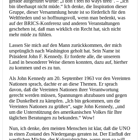
gerade aufgeführt wurde: „I don’t feel no ways tired”. – „Ich
bin überhaupt nicht müde.“ Ich denke, die Inspiration dieser
Gruppe, dieser Versammlung heute ist so förderlich für den
Weltfrieden und so hoffnungsvoll, wenn man bedenkt, was
auf der BRICS-Konferenz und anderen Veranstaltungen
geschehen ist, daß man wirklich ein Recht hat, sich nicht
mehr müde zu fühlen.
Lassen Sie mich auf den Mann zurückkommen, der mich
ursprünglich nach Washington geholt hat. Sein Name ist
Präsident John F. Kennedy. Er forderte alle, die unserem
Land in besonderer Weise dienen konnten, dazu auf, hierher
zu kommen und es zu tun.
Als John Kennedy am 20. September 1963 vor den Vereinten
Nationen sprach, dachte er an diese Themen. Er sprach
davon, daß die Vereinten Nationen ihrer Verantwortung
gerecht werden müssen, Spannungen abzubauen und gegen
die Dunkelheit zu kämpfen. „Ich bin gekommen, um die
Vereinten Nationen zu grüßen“, sagte John Kennedy, „und
um die Unterstützung des amerikanischen Volkes für Ihre
täglichen Beratungen zu bekunden.“ Wow!
Nun, ich denke, den meisten Menschen ist klar, daß die UNO
in einen Zustand des Niedergangs geraten ist. Der Einfluß der
westlichen Mächte, der Kolonialmächte, wenn man so will,