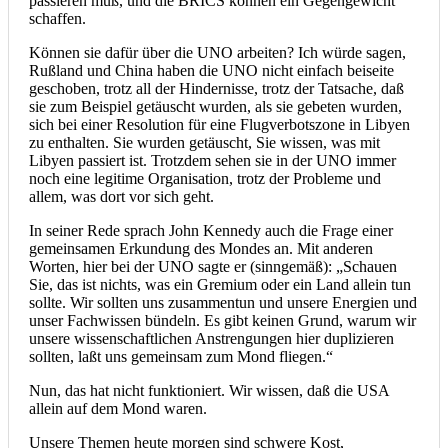
passieren muß, und die BRICS können ein Gegengewicht
schaffen.
Können sie dafür über die UNO arbeiten? Ich würde sagen,
Rußland und China haben die UNO nicht einfach beiseite
geschoben, trotz all der Hindernisse, trotz der Tatsache, daß
sie zum Beispiel getäuscht wurden, als sie gebeten wurden,
sich bei einer Resolution für eine Flugverbotszone in Libyen
zu enthalten. Sie wurden getäuscht, Sie wissen, was mit
Libyen passiert ist. Trotzdem sehen sie in der UNO immer
noch eine legitime Organisation, trotz der Probleme und
allem, was dort vor sich geht.
In seiner Rede sprach John Kennedy auch die Frage einer
gemeinsamen Erkundung des Mondes an. Mit anderen
Worten, hier bei der UNO sagte er (sinngemäß): „Schauen
Sie, das ist nichts, was ein Gremium oder ein Land allein tun
sollte. Wir sollten uns zusammentun und unsere Energien und
unser Fachwissen bündeln. Es gibt keinen Grund, warum wir
unsere wissenschaftlichen Anstrengungen hier duplizieren
sollten, laßt uns gemeinsam zum Mond fliegen.“
Nun, das hat nicht funktioniert. Wir wissen, daß die USA
allein auf dem Mond waren.
Unsere Themen heute morgen sind schwere Kost,