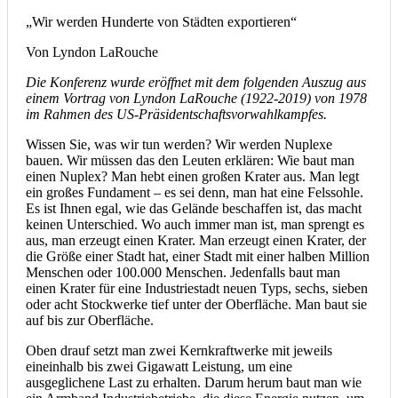
„Wir werden Hunderte von Städten exportieren“
Von Lyndon LaRouche
Die Konferenz wurde eröffnet mit dem folgenden Auszug aus
einem Vortrag von Lyndon LaRouche (1922-2019) von 1978
im Rahmen des US-Präsidentschaftsvorwahlkampfes.
Wissen Sie, was wir tun werden? Wir werden Nuplexe
bauen. Wir müssen das den Leuten erklären: Wie baut man
einen Nuplex? Man hebt einen großen Krater aus. Man legt
ein großes Fundament – es sei denn, man hat eine Felssohle.
Es ist Ihnen egal, wie das Gelände beschaffen ist, das macht
keinen Unterschied. Wo auch immer man ist, man sprengt es
aus, man erzeugt einen Krater. Man erzeugt einen Krater, der
die Größe einer Stadt hat, einer Stadt mit einer halben Million
Menschen oder 100.000 Menschen. Jedenfalls baut man
einen Krater für eine Industriestadt neuen Typs, sechs, sieben
oder acht Stockwerke tief unter der Oberfläche. Man baut sie
auf bis zur Oberfläche.
Oben drauf setzt man zwei Kernkraftwerke mit jeweils
eineinhalb bis zwei Gigawatt Leistung, um eine
ausgeglichene Last zu erhalten. Darum herum baut man wie