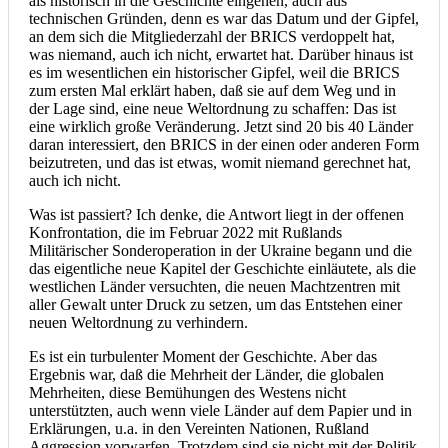
als historisch in die Geschichte eingehen, auch aus
technischen Gründen, denn es war das Datum und der Gipfel,
an dem sich die Mitgliederzahl der BRICS verdoppelt hat,
was niemand, auch ich nicht, erwartet hat. Darüber hinaus ist
es im wesentlichen ein historischer Gipfel, weil die BRICS
zum ersten Mal erklärt haben, daß sie auf dem Weg und in
der Lage sind, eine neue Weltordnung zu schaffen: Das ist
eine wirklich große Veränderung. Jetzt sind 20 bis 40 Länder
daran interessiert, den BRICS in der einen oder anderen Form
beizutreten, und das ist etwas, womit niemand gerechnet hat,
auch ich nicht.
Was ist passiert? Ich denke, die Antwort liegt in der offenen
Konfrontation, die im Februar 2022 mit Rußlands
Militärischer Sonderoperation in der Ukraine begann und die
das eigentliche neue Kapitel der Geschichte einläutete, als die
westlichen Länder versuchten, die neuen Machtzentren mit
aller Gewalt unter Druck zu setzen, um das Entstehen einer
neuen Weltordnung zu verhindern.
Es ist ein turbulenter Moment der Geschichte. Aber das
Ergebnis war, daß die Mehrheit der Länder, die globalen
Mehrheiten, diese Bemühungen des Westens nicht
unterstützten, auch wenn viele Länder auf dem Papier und in
Erklärungen, u.a. in den Vereinten Nationen, Rußland
Aggression vorwarfen. Trotzdem sind sie nicht mit der Politik