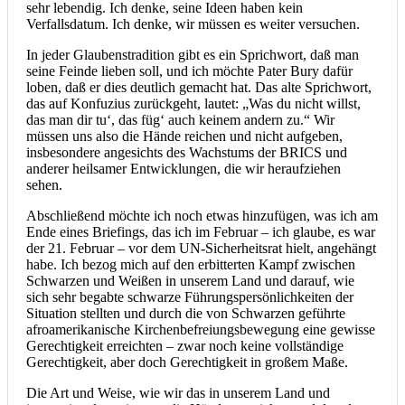
sehr lebendig. Ich denke, seine Ideen haben kein
Verfallsdatum. Ich denke, wir müssen es weiter versuchen.
In jeder Glaubenstradition gibt es ein Sprichwort, daß man
seine Feinde lieben soll, und ich möchte Pater Bury dafür
loben, daß er dies deutlich gemacht hat. Das alte Sprichwort,
das auf Konfuzius zurückgeht, lautet: „Was du nicht willst,
das man dir tu‘, das füg‘ auch keinem andern zu.“ Wir
müssen uns also die Hände reichen und nicht aufgeben,
insbesondere angesichts des Wachstums der BRICS und
anderer heilsamer Entwicklungen, die wir heraufziehen
sehen.
Abschließend möchte ich noch etwas hinzufügen, was ich am
Ende eines Briefings, das ich im Februar – ich glaube, es war
der 21. Februar – vor dem UN-Sicherheitsrat hielt, angehängt
habe. Ich bezog mich auf den erbitterten Kampf zwischen
Schwarzen und Weißen in unserem Land und darauf, wie
sich sehr begabte schwarze Führungspersönlichkeiten der
Situation stellten und durch die von Schwarzen geführte
afroamerikanische Kirchenbefreiungsbewegung eine gewisse
Gerechtigkeit erreichten – zwar noch keine vollständige
Gerechtigkeit, aber doch Gerechtigkeit in großem Maße.
Die Art und Weise, wie wir das in unserem Land und