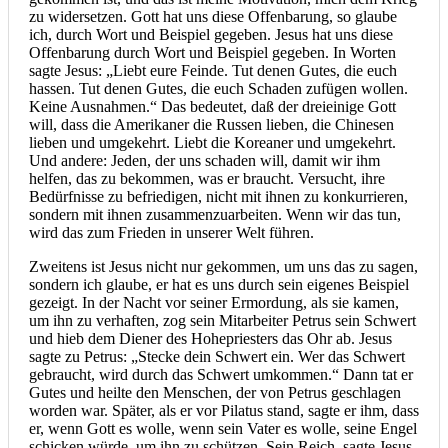
zu widersetzen. Gott hat uns diese Offenbarung, so glaube
ich, durch Wort und Beispiel gegeben. Jesus hat uns diese
Offenbarung durch Wort und Beispiel gegeben. In Worten
sagte Jesus: „Liebt eure Feinde. Tut denen Gutes, die euch
hassen. Tut denen Gutes, die euch Schaden zufügen wollen.
Keine Ausnahmen.“ Das bedeutet, daß der dreieinige Gott
will, dass die Amerikaner die Russen lieben, die Chinesen
lieben und umgekehrt. Liebt die Koreaner und umgekehrt.
Und andere: Jeden, der uns schaden will, damit wir ihm
helfen, das zu bekommen, was er braucht. Versucht, ihre
Bedürfnisse zu befriedigen, nicht mit ihnen zu konkurrieren,
sondern mit ihnen zusammenzuarbeiten. Wenn wir das tun,
wird das zum Frieden in unserer Welt führen.
Zweitens ist Jesus nicht nur gekommen, um uns das zu sagen,
sondern ich glaube, er hat es uns durch sein eigenes Beispiel
gezeigt. In der Nacht vor seiner Ermordung, als sie kamen,
um ihn zu verhaften, zog sein Mitarbeiter Petrus sein Schwert
und hieb dem Diener des Hohepriesters das Ohr ab. Jesus
sagte zu Petrus: „Stecke dein Schwert ein. Wer das Schwert
gebraucht, wird durch das Schwert umkommen.“ Dann tat er
Gutes und heilte den Menschen, der von Petrus geschlagen
worden war. Später, als er vor Pilatus stand, sagte er ihm, dass
er, wenn Gott es wolle, wenn sein Vater es wolle, seine Engel
schicken würde, um ihn zu schützen. Sein Reich, sagte Jesus,