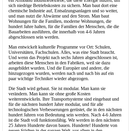
ein Armband Industriebetriebe, die diese Energie nutzen, um
sich niedrige Betriebskosten zu sichern. Man baut dort eine
chemische Industrie auf, Entsalzungsanlagen und so weiter,
und man nutzt die Abwärme und den Strom. Man baut
Wohnungen für die Familien, moderne Wohnungen, die
hundert Jahre halten, für die Familien der Menschen, die die
Bauarbeiten ausführen, die innerhalb von 4-6 Jahren
abgeschlossen sein werden.
Man entwickelt kulturelle Programme vor Ort: Schulen,
Universitäten, Fachschulen. Alles, was eine Stadt braucht.
Und wenn das Projekt nach sechs Jahren abgeschlossen ist,
arbeiten diese Menschen in den Fabriken, weil sie dazu
ausgebildet wurden. Und die Europäer und andere, die
hinzugezogen wurden, werden nach und nach bis auf ein
paar wichtige Techniker wieder abgezogen.
Die Stadt wird gebaut. Sie ist modular. Man kann sie
verändern. Man kann sie ohne große Kosten
weiterentwickeln. Ihre Transportsysteme sind eingebaut und
für die nächsten hundert Jahre modular, und für alle
technologischen Verbesserungen gerüstet, die in den nächsten
hundert Jahren von Bedeutung sein werden. Nach 4-6 Jahren
ist die Stadt voll funktionsfähig. Wir werden in den nächsten
25 Jahren Hunderte davon bauen. Hunderte! Hunderte von
neuen Städten in der ganzen Welt, vor allem in den