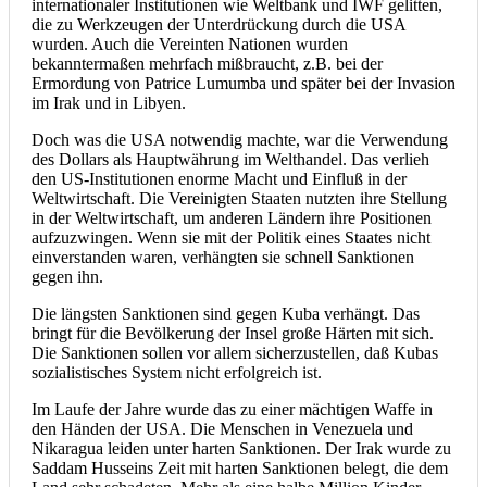
internationaler Institutionen wie Weltbank und IWF gelitten,
die zu Werkzeugen der Unterdrückung durch die USA
wurden. Auch die Vereinten Nationen wurden
bekanntermaßen mehrfach mißbraucht, z.B. bei der
Ermordung von Patrice Lumumba und später bei der Invasion
im Irak und in Libyen.
Doch was die USA notwendig machte, war die Verwendung
des Dollars als Hauptwährung im Welthandel. Das verlieh
den US-Institutionen enorme Macht und Einfluß in der
Weltwirtschaft. Die Vereinigten Staaten nutzten ihre Stellung
in der Weltwirtschaft, um anderen Ländern ihre Positionen
aufzuzwingen. Wenn sie mit der Politik eines Staates nicht
einverstanden waren, verhängten sie schnell Sanktionen
gegen ihn.
Die längsten Sanktionen sind gegen Kuba verhängt. Das
bringt für die Bevölkerung der Insel große Härten mit sich.
Die Sanktionen sollen vor allem sicherzustellen, daß Kubas
sozialistisches System nicht erfolgreich ist.
Im Laufe der Jahre wurde das zu einer mächtigen Waffe in
den Händen der USA. Die Menschen in Venezuela und
Nikaragua leiden unter harten Sanktionen. Der Irak wurde zu
Saddam Husseins Zeit mit harten Sanktionen belegt, die dem