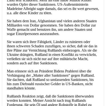
Land sehr schadeten. Mehr als eine halbe Million Kinder
wurden Opfer dieser Sanktionen. US-Außenministerin
Madeleine Albright sagte damals, das sei es ihr wert gewesen,
u.a. alle diese Kinder zu töten.
Sie haben dem Iran, Afghanistan und vielen anderen Staaten
Milliarden von Dollar genommen. Sie haben den Dollar zur
Waffe gemacht und benutzen ihn, um andere Staaten und
sogar Einzelpersonen auszurauben.
Sie waren sich ihrer Fähigkeit, Länder zu ruinieren oder
ihnen schweren Schaden zuzufügen, so sicher, daß sie das in
ihre Pläne zur Vernichtung Rußlands einbezogen. Als sie die
Ukraine drängten, Rußland in einen Konflikt zu verwickeln,
verließen sie sich nicht nur auf ihre militärische Macht,
sondern auch auf ihre Sanktionen.
Man erinnere sich an Präsident Bidens Prahlerei über die
Verhängung der „Mutter aller Sanktionen“ gegen Rußland.
Sie dachten, daß Rußland so umfassenden Sanktionen, bis
hin zum Diebstahl russischer Gelder in US-Banken, nicht
standhalten könnte.
Rußlands Reaktion zeigt, daß die Sanktionen überwunden
werden konnten. Meiner Ansicht nach trug Rußlands
Forderung, für sein Öl und andere Rohstoffe in Rubel zu