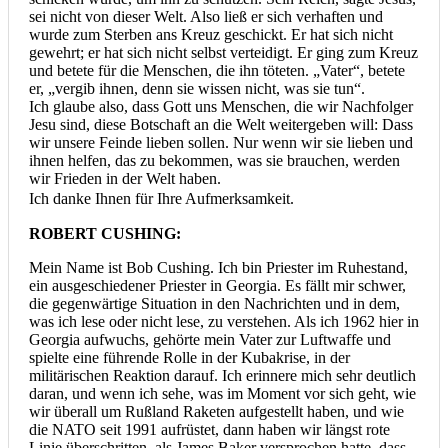
sei nicht von dieser Welt. Also ließ er sich verhaften und
wurde zum Sterben ans Kreuz geschickt. Er hat sich nicht
gewehrt; er hat sich nicht selbst verteidigt. Er ging zum Kreuz
und betete für die Menschen, die ihn töteten. „Vater“, betete
er, „vergib ihnen, denn sie wissen nicht, was sie tun“.
Ich glaube also, dass Gott uns Menschen, die wir Nachfolger
Jesu sind, diese Botschaft an die Welt weitergeben will: Dass
wir unsere Feinde lieben sollen. Nur wenn wir sie lieben und
ihnen helfen, das zu bekommen, was sie brauchen, werden
wir Frieden in der Welt haben.
Ich danke Ihnen für Ihre Aufmerksamkeit.
ROBERT CUSHING:
Mein Name ist Bob Cushing. Ich bin Priester im Ruhestand,
ein ausgeschiedener Priester in Georgia. Es fällt mir schwer,
die gegenwärtige Situation in den Nachrichten und in dem,
was ich lese oder nicht lese, zu verstehen. Als ich 1962 hier in
Georgia aufwuchs, gehörte mein Vater zur Luftwaffe und
spielte eine führende Rolle in der Kubakrise, in der
militärischen Reaktion darauf. Ich erinnere mich sehr deutlich
daran, und wenn ich sehe, was im Moment vor sich geht, wie
wir überall um Rußland Raketen aufgestellt haben, und wie
die NATO seit 1991 aufrüstet, dann haben wir längst rote
Linie überschritten, als James Baker versprochen hatte, dass