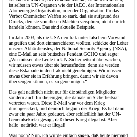
ist selbst in UN-Organen wie der IAEO, der Internationalen
Atomenergie-Organisation, oder der Organisation für das
Verbot Chemischer Waffen so stark, daß sie aufgrund des
Drucks, den sie von diesen Mächten verspüren, nicht ehrlich
handeln können. Das sind aktuelle Beispiele.
Im Jahr 2003, als die USA den Irak unter falschem Vorwand
angreifen und dort einmarschieren wollten, schickte der Leiter
unseres Abhördienstes, der National Security Agency (NSA),
eine E-Mail an sein britisches Pendant GCHQ und sagte:
„Wir müssen die Leute im UN-Sicherheitsrat überwachen,
wir müssen etwas über sie herausfinden, denn sie werden
diese Eskapade in den Irak nicht genehmigen. Wir müssen
etwas über sie in Erfahrung bringen, damit wir sie davon
überzeugen können, es zu genehmigen.“
Das galt natürlich nicht nur für die ständigen Mitglieder,
sondern auch für diejenigen, die damals im Sicherheitsrat
vertreten waren. Diese E-Mail war vor dem Krieg
durchgesickert, und dennoch begann der Krieg. Es hat dann
zwar ein paar Jahre gedauert, aber schließlich hat der UN-
Generalsekretär gesagt, daß dieser Krieg illegal ist. Aber
hallo, natürlich war er illegal!
Was noch? Nun, ich würde einfach sagen, daß heute niemand