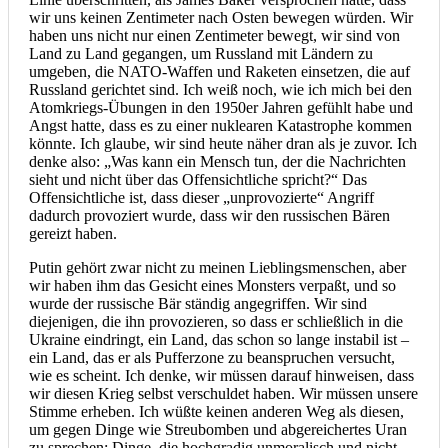
wir uns keinen Zentimeter nach Osten bewegen würden. Wir
haben uns nicht nur einen Zentimeter bewegt, wir sind von
Land zu Land gegangen, um Russland mit Ländern zu
umgeben, die NATO-Waffen und Raketen einsetzen, die auf
Russland gerichtet sind. Ich weiß noch, wie ich mich bei den
Atomkriegs-Übungen in den 1950er Jahren gefühlt habe und
Angst hatte, dass es zu einer nuklearen Katastrophe kommen
könnte. Ich glaube, wir sind heute näher dran als je zuvor. Ich
denke also: „Was kann ein Mensch tun, der die Nachrichten
sieht und nicht über das Offensichtliche spricht?“ Das
Offensichtliche ist, dass dieser „unprovozierte“ Angriff
dadurch provoziert wurde, dass wir den russischen Bären
gereizt haben.
Putin gehört zwar nicht zu meinen Lieblingsmenschen, aber
wir haben ihm das Gesicht eines Monsters verpaßt, und so
wurde der russische Bär ständig angegriffen. Wir sind
diejenigen, die ihn provozieren, so dass er schließlich in die
Ukraine eindringt, ein Land, das schon so lange instabil ist –
ein Land, das er als Pufferzone zu beanspruchen versucht,
wie es scheint. Ich denke, wir müssen darauf hinweisen, dass
wir diesen Krieg selbst verschuldet haben. Wir müssen unsere
Stimme erheben. Ich wüßte keinen anderen Weg als diesen,
um gegen Dinge wie Streubomben und abgereichertes Uran
zu sprechen; Dinge, die hochgradig unmoralisch und nicht