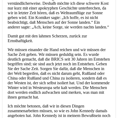
verständlicherweise. Deshalb möchte ich diese schwere Kost
nur kurz mit einer apokryphen Geschichte unterbrechen, da
wir in letzter Zeit hören, daß es Weltraumflüge zur Sonne
geben wird. Ein Komiker sagte: „Ich hoffe, es ist nicht
beabsichtigt, daß Menschen auf der Sonne landen.“ Ein
anderer sagte: „Ach, keine Sorge, sie werden nachts landen.“
Damit gut mit den lahmen Scherzen, zurück zur
Ernsthaftigkeit.
Wir müssen einander die Hand reichen und wir müssen der
Sache Zeit geben. Wir müssen geduldig sein. Es wurde
deutlich gemacht, daß die BRICS seit 30 Jahren im Entstehen
begriffen sind; sie sind auch jetzt noch im Entstehen. Geben
Sie der Sache Zeit. Sorgen Sie dafür, daß die Menschen in
der Welt begreifen, daß es nicht darum geht, Rußland oder
China oder Rußland und China zu isolieren, sondern daß es
der Westen ist, der sich selbst isoliert hat. Und der kommende
Winter wird in Westeuropa sehr kalt werden. Die Menschen
dort werden endlich aufwachen und merken, was man mit
ihnen gemacht hat.
Ich möchte betonen, daß wir in diesen Dingen
zusammenarbeiten müssen, so wie es John Kennedy damals
angeboten hat. John Kennedy ist in meinem Bewußtsein noch