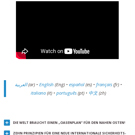
العربية
(ar) •
English
(Eng) •
español
(es) •
français
(fr) •
italiano
(it) •
português
(pt) •
中文
(zh)
DIE WELT BRAUCHT EINEN „OASENPLAN“ FÜR DEN NAHEN OSTEN!
ZEHN PRINZIPIEN FÜR EINE NEUE INTERNATIONALE SICHERHEITS-