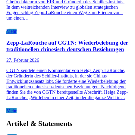
Chefredakteurin von EIR und Gründerin des Schiller-Instituts.
In dem weitreichenden Interview zu globalen strategischen
Fragen schlug Zepp-LaRouche einen Weg zum Frieden vor –
um einen…
Mehr
Zepp-LaRouche auf CGTN: Wiederbelebung der
traditionellen chinesisch-deutschen Beziehungen
27. Februar 2026
CGTN sendete einen Kommentar von Helga Zepp-LaRouche,
der Gründerin des Schiller-Instituts, in der sie Chinas
Entwicklungsansatz lobt. Sie forderte eine Wiederbelebung der
traditionellen chinesisch-deutschen Beziehungen. Nachfolgend
finden Sie die von CGTN bereitgestellte Abschrift. Helga Zepp-
LaRouche: „Wir leben in einer Zeit, in der die ganze Welt in…
Mehr
Artikel & Statements