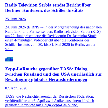
Radio Television Serbia sendet Bericht über
Berliner Konferenz des Schiller-Instituts
25. Juni 2026
24. Juni 2026 (EIRNS) – In der Morgensendung des nationalen
Rundfunk- und Fernsehsenders Radio Television Serbia (RTS)
am 22. Juni präsentierte die Redakteurin Dr. Jasminka Simić
einen 4-minütigen Videobericht über die Konferenz des
Schiller-Instituts vom 30. bis 31. Mai 2026 in Berlin, an der
sie…
Mehr
Zepp-LaRouche gegenüber TASS: Dialog
zwischen Russland und den USA unerlässlich zur
Bewältigung globaler Herausforderungen
07. April 2026
TASS, die Nachrichtenagentur der Russischen Föderation,
veröffentlichte am 6. April zwei Artikel aus einem kürzlich
geführten Interview mit Helga Zepp-LaRouche,