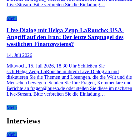
Live-Stream. Bitte verbreiten Sie die Einladung…
Mehr
Live-Dialog mit Helga Zepp-LaRouche: USA-
Angriff auf den Iran: Der letzte Sargnagel des
westlichen Finanzsystems?
14. Juli 2026
Mittwoch, 15. Juli 2026, 18.30 Uhr Schließen Sie
sich Helga Zepp-LaRouche in ihrem Live-Dialog an und
diskutieren Sie die Themen und Lösungen, die die Welt und die
Menschen bewegen. Senden Sie Ihre Fragen, Kommentare und
Berichte an fragen@bueso.de oder stellen Sie diese im nächsten
Live-Stream. Bitte verbreiten Sie die Einladung…
Mehr
Interviews
Mehr