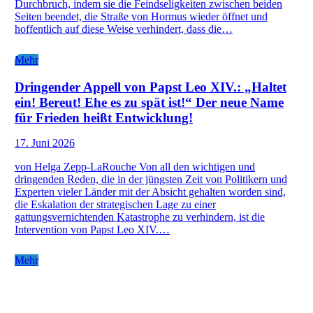
Durchbruch, indem sie die Feindseligkeiten zwischen beiden
Seiten beendet, die Straße von Hormus wieder öffnet und
hoffentlich auf diese Weise verhindert, dass die…
Mehr
Dringender Appell von Papst Leo XIV.: „Haltet
ein! Bereut! Ehe es zu spät ist!“ Der neue Name
für Frieden heißt Entwicklung!
17. Juni 2026
von Helga Zepp-LaRouche Von all den wichtigen und
dringenden Reden, die in der jüngsten Zeit von Politikern und
Experten vieler Länder mit der Absicht gehalten worden sind,
die Eskalation der strategischen Lage zu einer
gattungsvernichtenden Katastrophe zu verhindern, ist die
Intervention von Papst Leo XIV.…
Mehr