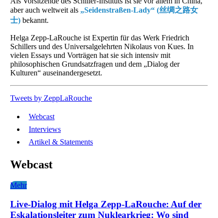
Als Vorsitzende des Schiller-Instituts ist sie vor allem in China,
aber auch weltweit als
„Seidenstraßen-Lady“ (丝绸之路女
士)
bekannt.
Helga Zepp-LaRouche ist Expertin für das Werk Friedrich
Schillers und des Universalgelehrten Nikolaus von Kues. In
vielen Essays und Vorträgen hat sie sich intensiv mit
philosophischen Grundsatzfragen und dem „Dialog der
Kulturen“ auseinandergesetzt.
Tweets by ZeppLaRouche
Webcast
Interviews
Artikel & Statements
Webcast
Mehr
Live-Dialog mit Helga Zepp-LaRouche: Auf der
Eskalationsleiter zum Nuklearkrieg: Wo sind