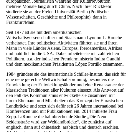
europäischen Journalisten während der Kulturrevolution
mehrere Monate lang durch China. Nach ihrer Rückkehr
studierte sie an der Freien Universität Berlin (Politische
Wissenschaften, Geschichte und Philosophie), dann in
Frankfurt/Main.
Seit 1977 ist sie mit dem amerikanischen
Wirtschaftswissenschaftler und Staatsmann Lyndon LaRouche
verheiratet. Ihre politischen Aktivitäten führten sie und ihren
Mann in viele Länder Asiens, Europas, Iberoamerikas, Afrikas
und natürlich in die USA. Dabei arbeitete sie mit zahlreichen
Politikern, u.a. der indischen Premierministerin Indira Gandhi
und dem mexikanischen Präsidenten López Portillo zusammen.
1984 gründete sie das internationale Schiller-Institut, das sich für
eine neue gerechte Weltwirtschaftsordnung, besonders die
Entwicklung der Entwicklungsländer und eine Renaissance der
klassischen Traditionen aller Kulturen einsetzt. Als Antwort auf
den Fall des Kommunismus entwickelte sie zusammen mit
ihrem Ehemann und Mitarbeitern das Konzept der Eurasischen
Landbrücke und setzt sich dafür seit 26 Jahren international bei
Konferenzen und mit Publikationen ein. 2014 initiierte Frau
Zepp-LaRouche die bahnbrechende Studie „Die Neue
Seidenstraße wird zur Weltlandbrücke“, die zunächst auf
englisch, dann auf chinesisch, arabisch und deutsch erschien.