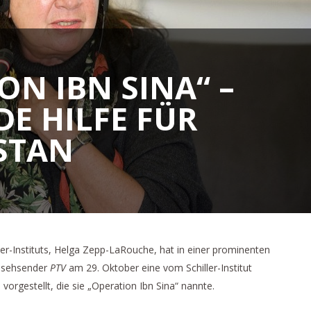
ON IBN SINA“ –
E HILFE FÜR
STAN
ler-Instituts, Helga Zepp-LaRouche, hat in einer prominenten
rnsehsender
PTV
am 29. Oktober eine vom Schiller-Institut
orgestellt, die sie „Operation Ibn Sina“ nannte.