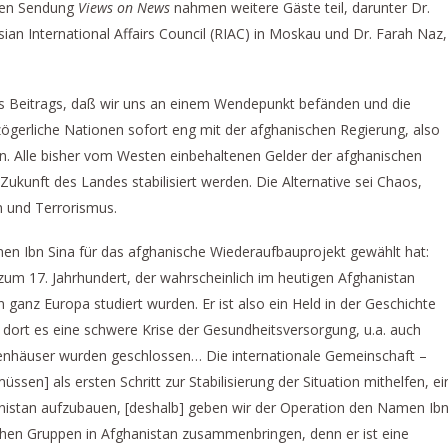
ten Sendung
Views on News
nahmen weitere Gäste teil, darunter Dr.
ian International Affairs Council (RIAC) in Moskau und Dr. Farah Naz,
s Beitrags, daß wir uns an einem Wendepunkt befänden und die
zögerliche Nationen sofort eng mit der afghanischen Regierung, also
 Alle bisher vom Westen einbehaltenen Gelder der afghanischen
ukunft des Landes stabilisiert werden. Die Alternative sei Chaos,
 und Terrorismus.
en Ibn Sina für das afghanische Wiederaufbauprojekt gewählt hat:
 zum 17. Jahrhundert, der wahrscheinlich im heutigen Afghanistan
n ganz Europa studiert wurden. Er ist also ein Held in der Geschichte
t dort es eine schwere Krise der Gesundheitsversorgung, u.a. auch
nhäuser wurden geschlossen… Die internationale Gemeinschaft –
müssen] als ersten Schritt zur Stabilisierung der Situation mithelfen, ei
istan aufzubauen, [deshalb] geben wir der Operation den Namen Ib
schen Gruppen in Afghanistan zusammenbringen, denn er ist eine