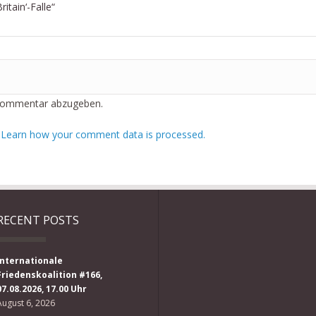
ritain‘-Falle“
Kommentar abzugeben.
.
Learn how your comment data is processed.
RECENT POSTS
Internationale
Friedenskoalition #166,
07.08.2026, 17.00 Uhr
August 6, 2026