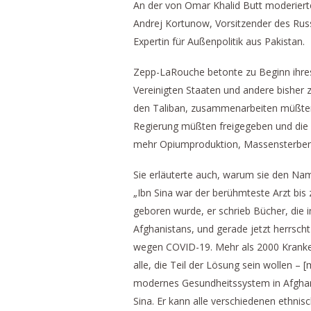
An der von Omar Khalid Butt moderier
Andrej Kortunow, Vorsitzender des Russ
Expertin für Außenpolitik aus Pakistan.
Zepp-LaRouche betonte zu Beginn ihre
Vereinigten Staaten und andere bisher 
den Taliban, zusammenarbeiten müßten.
Regierung müßten freigegeben und die Z
mehr Opiumproduktion, Massensterben
Sie erläuterte auch, warum sie den Nam
„Ibn Sina war der berühmteste Arzt bis
geboren wurde, er schrieb Bücher, die i
Afghanistans, und gerade jetzt herrsch
wegen COVID-19. Mehr als 2000 Kranke
alle, die Teil der Lösung sein wollen – [
modernes Gesundheitssystem in Afghan
Sina. Er kann alle verschiedenen ethni