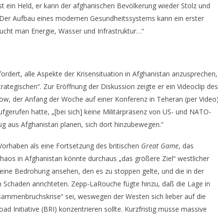
 ist ein Held, er kann der afghanischen Bevölkerung wieder Stolz und
 Der Aufbau eines modernen Gesundheitssystems kann ein erster
aucht man Energie, Wasser und Infrastruktur…“
fordert, alle Aspekte der Krisensituation in Afghanistan anzusprechen,
trategischen“. Zur Eröffnung der Diskussion zeigte er ein Videoclip des
ow, der Anfang der Woche auf einer Konferenz in Teheran (per Video
fgerufen hatte, „[bei sich] keine Militärpräsenz von US- und NATO-
g aus Afghanistan planen, sich dort hinzubewegen.“
Vorhaben als eine Fortsetzung des britischen
Great Game
, das
 Chaos in Afghanistan könnte durchaus „das größere Ziel“ westlicher
s eine Bedrohung ansehen, den es zu stoppen gelte, und die in der
n Schaden anrichteten. Zepp-LaRouche fügte hinzu, daß die Lage in
sammenbruchskrise“ sei, weswegen der Westen sich lieber auf die
 Initiative (BRI) konzentrieren sollte. Kurzfristig müsse massive