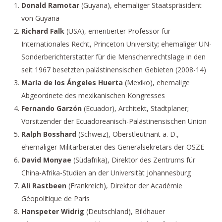
Donald Ramotar
(Guyana), ehemaliger Staatspräsident
von Guyana
Richard Falk
(USA), emeritierter Professor für
Internationales Recht, Princeton University; ehemaliger UN-
Sonderberichterstatter für die Menschenrechtslage in den
seit 1967 besetzten palästinensischen Gebieten (2008-14)
María de los Ángeles Huerta
(Mexiko), ehemalige
Abgeordnete des mexikanischen Kongresses
Fernando Garzón
(Ecuador), Architekt, Stadtplaner;
Vorsitzender der Ecuadoreanisch-Palästinensischen Union
Ralph Bosshard
(Schweiz), Oberstleutnant a. D.,
ehemaliger Militärberater des Generalsekretärs der OSZE
David Monyae
(Südafrika), Direktor des Zentrums für
China-Afrika-Studien an der Universität Johannesburg
Ali Rastbeen
(Frankreich), Direktor der Académie
Géopolitique de Paris
Hanspeter Widrig
(Deutschland), Bildhauer