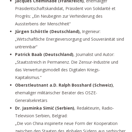
Jacques Cheminade (Frankreich)
, ehemaliger
Präsidentschaftskandidat, Präsident von Solidarité et
Progrès: „Ein Neubeginn zur Verhinderung des
Aussterbens der Menschheit“
Jürgen Schöttle (Deutschland),
Ingenieur:
„Wirtschaftliche Energieversorgung und Souveränität sind
untrennbar“
Patrick Baab (Deutschland)
, Journalist und Autor:
„Staatsstreich in Permanenz. Die Zensur-Industrie und
das Verwertungsmodell des Digitalen Kriegs-
Kapitalismus.“
Oberstleutnant a.D. Ralph Bosshard (Schweiz)
,
ehemaliger militärischer Berater des OSZE-
Generalsekretärs
Dr. Jasminka Simić (Serbien)
, Redakteurin, Radio-
Television Serbien, Belgrad:
„Die von China inspirierte neue Form der Kooperation
zwischen den Staaten des globalen Südens aus serbischer