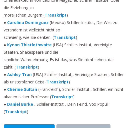
Chefredakteurin von Leonore Magazine, Schiller Institute: Über
die Erziehung zu
moralischen Bürgern (
Transkript
)
●
Carolina Dominguez
(Mexiko) Schiller-Institut, Die Welt zu
verändern ist vielleicht nicht so
schwierig, wie Sie denken. (
Transkript
)
●
Kynan Thistlethwaite
(USA) Schiller-Institut, Vereinigte
Staaten. Shakespeare und die
sinnliche Wahrnehmung: Es ist das, was Sie nicht sehen, das
zählt. (
Transkript
)
●
Ashley Tran
(USA) Schiller-Institut,, Vereinigte Staaten, Schiller
als unsterblicher Geist (
Transkript
)
●
Chérine Sultan
(Frankreich), Schiller-Institut , Schiller, ein nicht
akademischer Professor (
Transkript
)
●
Daniel Burke
, Schiller-Institut , Dein Feind, Vox Populi
(
Transkript
)