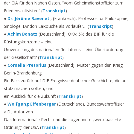
der CIA für den Nahen Osten, “Vom Geheimdienstoffizier zum
Friedensaktivisten“ (
Transkript
)
●
Dr. Jérôme Ravenet
, (Frankreich), Professor für Philosophie,
Sinologe: Lyndon LaRouche als Vorläufer… (
Transkript
)
●
Achim Bonatz
(Deutschland), OKV: 5% des BIP für die
Rüstungskonzerne – eine
Umverteilung des nationalen Reichtums – eine Überforderung
der Gesellschaft? (
Transkript
)
●
Cornelia Pretorius
(Deutschland), Mütter gegen den Krieg
Berlin-Brandenburg:
Ein Blick zurück auf DIE Ereignisse deutscher Geschichte, die uns
stolz machen sollten, und
ein Ausblick für die Zukunft (
Transkript
)
●
Wolfgang Effenberger
(Deutschland), Bundeswehroffizier
a.D., Autor von
Das Internationale Recht und die sogenannte „wertebasierte
Ordnung“ der USA (
Transkript
)