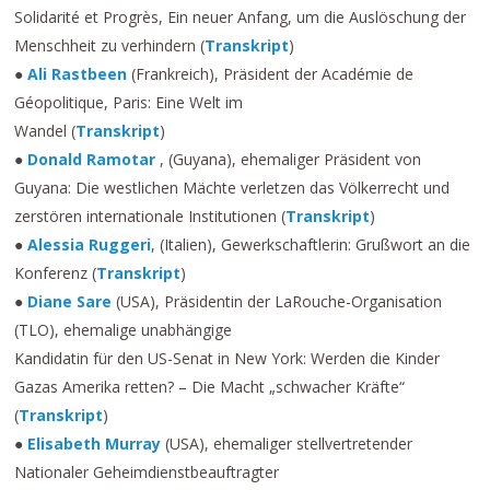
Solidarité et Progrès, Ein neuer Anfang, um die Auslöschung der
Menschheit zu verhindern (
Transkript
)
●
Ali Rastbeen
(Frankreich), Präsident der Académie de
Géopolitique, Paris: Eine Welt im
Wandel (
Transkript
)
●
Donald Ramotar
, (Guyana), ehemaliger Präsident von
Guyana: Die westlichen Mächte verletzen das Völkerrecht und
zerstören internationale Institutionen (
Transkript
)
●
Alessia Ruggeri
, (Italien), Gewerkschaftlerin: Grußwort an die
Konferenz (
Transkript
)
●
Diane Sare
(USA), Präsidentin der LaRouche-Organisation
(TLO), ehemalige unabhängige
Kandidatin für den US-Senat in New York: Werden die Kinder
Gazas Amerika retten? – Die Macht „schwacher Kräfte“
(
Transkript
)
●
Elisabeth Murray
(USA), ehemaliger stellvertretender
Nationaler Geheimdienstbeauftragter