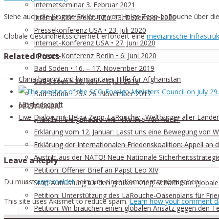
Internetseminar 3. Februar 2021
Siehe auch die jüngste Erklärung von Helga Zepp-LaRouche über di
Internet-Konferenz: 12.u. 13. Dezember 2020
Pressekonferenz USA • 23. Juli 2020
Globale Gesundheitssicherheit erfordert eine
medizinische Infrastru
Internet-Konferenz USA • 27. Juni 2020
Related Posts
Internet-Konferenz Berlin • 6. Juni 2020
Bad Soden • 16. – 17. November 2019
China beginnt mit humanitärer Hilfe für Afghanistan
Bad Soden • 30. Juni – 1. Juli 2018
Bad Soden • 25.- 26. November 2017
Mitgliedschaft
PETITIONEN
Live-Dialog mit Helga Zepp-LaRouche: „Weltbürger aller Länder v
„Handeln Sie genauso wie Nikolaus von Kues!“
Erklärung vom 12. Januar: Lasst uns eine Bewegung von We
Erklärung der Internationalen Friedenskoalition: Appell a
Austritt aus der NATO! Neue Nationale Sicherheitsstrategi
Leave a Reply
Petition: Offener Brief an Papst Leo XIV
Du musst
angemeldet
sein, um einen Kommentar abzugeben.
Statt Aufrüstung für den großen Krieg: Schafft eine globale 
Petition: Unterstützung des LaRouche-Oasenplans für Fri
This site uses Akismet to reduce spam.
Learn how your comment da
Petition: Wir brauchen einen globalen Ansatz gegen den Te