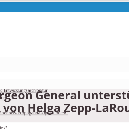
rgeon General unterst
und Entwicklungsarchitektur
tur
ve von Helga Zepp-LaRo
Goebbels-Propaganda-Operationen!“:
ieg?