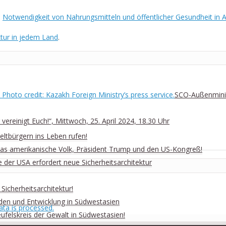
e
Notwendigkeit von Nahrungsmitteln und öffentlicher Gesundheit in A
ktur in jedem Land
.
SCO-Außenminis
ereinigt Euch!“, Mittwoch, 25. April 2024, 18.30 Uhr
ltbürgern ins Leben rufen!
n das amerikanische Volk, Präsident Trump und den US-Kongreß!
e der USA erfordert neue Sicherheitsarchitektur
Sicherheitsarchitektur!
eden und Entwicklung in Südwestasien
ta is processed.
ufelskreis der Gewalt in Südwestasien!