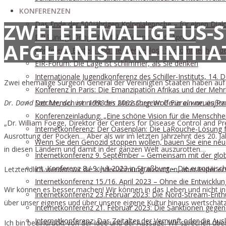
KONFERENZEN
ZWEI EHEMALIGE US-
Das Ende der 500jährigen Kolonialepoche – für einen Dialog
EIR kündigt Dringlichkeitskonferenz am 6. April an
AFGHANISTAN-INITIA
Konferenz: Epstein und die grenzenlose Verkommenheit der 
EIR-Forum: Die Lage ist schlimmer, als Sie denken
Internationale Jugendkonferenz des Schiller-Instituts, 14
Zwei ehemalige Surgeon General der Vereinigten Staaten haben auf 
Konferenz in Paris: Die Emanzipation Afrikas und der Meh
Dr. David Satcher, der von 1998 bis 2002 Surgeon General war, äußerte
Der Mensch ist nicht des Menschen Wolf Für ein neues Para
Konferenzeinladung: „Eine schöne Vision für die Menschhei
„Dr. William Foege, Direktor der Centers for Disease Control and P
Internetkonferenz: Der Oasenplan: Die LaRouche-Lösung f
Ausrottung der Pocken… Aber als wir im letzten Jahrzehnt des 20. J
Wenn Sie den Genozid stoppen wollen, bauen Sie eine neue 
in diesen Ländern und damit in der ganzen Welt auszurotten…
Internetkonferenz 9. September – Gemeinsam mit der glo
Int. Konferenz 8./ 9. Juli 2023 in Straßburg – Die europä
Letztendlich werden wir die Kinderlähmung ausrotten, aber leider 
Internetkonferenz 15./16. April 2023 – Ohne die Entwickl
Wir können es besser machen! Wir können in das Leben und nicht 
Internetkonferenz 23.Februar 2023: Die Nord-Stream-Enth
über unser eigenes und über unsere eigene Kultur hinaus wertschätz
Internetkonferenz 21. Februar 2023: Die Sanktionen gege
Internetkonferenz: Das Zeitalter der Vernunft oder die Au
Ich bin beeindruckt von der Idee und der Aussage. Wir sprechen üb