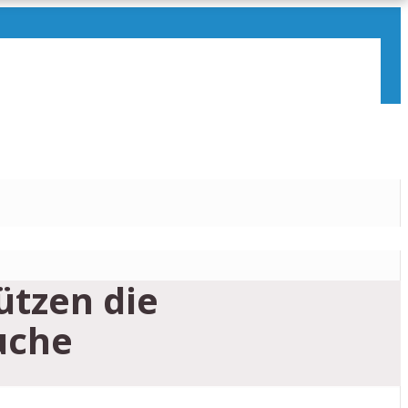
ützen die
uche