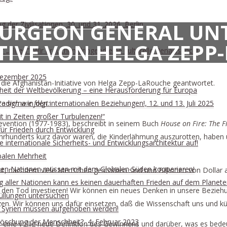
SURGEON GENERAL UN
 der Zivilisationen, 30. und 31. 2026, Berlin
TIVE VON HELGA ZEPP
„Eliten”: Wir brauchen dringend eine kulturelle Renaissance!
. Dezember 2025
die Afghanistan-Initiative von Helga Zepp-LaRouche geantwortet.
rheit der Weltbevölkerung – eine Herausforderung für Europa
 sich wie folgt:
digma in den internationalen Beziehungen!, 12. und 13. Juli 2025
t in Zeiten großer Turbulenzen!“
revention (1977-1983), beschreibt in seinem Buch
House on Fire: The F
ür Frieden durch Entwicklung
ahrhunderts kurz davor waren, die Kinderlähmung auszurotten, haben 
internationale Sicherheits- und Entwicklungsarchitektur auf!
balen Mehrheit
ischen Nationen müssen mit dem Globalen Süden kooperieren!
erst, nachdem viele Menschen gestorben sind und Billionen von Dolla
ung aller Nationen kann es keinen dauerhaften Frieden auf dem Planet
in den Tod investieren! Wir können ein neues Denken in unsere Bezi
üllungen untersuchen
en. Wir können uns dafür einsetzen, daß die Wissenschaft uns und kü
n Syrien müssen aufgehoben werden!
slöschung der Menschheit?, 4. Februar 2023
er eine völlig neue Definition des Gewinnens und darüber, was es be