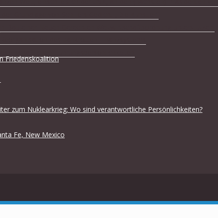
anzen Welt, einschließlich der USA, an den (nächsten) Präsidenten vo
der Grundlage von Schillers Gedicht „Die Künstler“
en Bau einer Neuen Gerechten Weltwirtschaftsordnung unterstützen!
ur Reorganisation des bankrotten Finanzsystems
lgesellschaftlichen Führungspersönlichkeiten
en Friedenskoalition
s
iter zum Nuklearkrieg: Wo sind verantwortliche Persönlichkeiten?
 Santa Fe, New Mexico