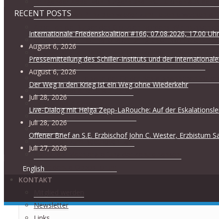
Dringender Appell von Bürgern und Institutionen aus der g
RECENT POSTS
Die klassischen Prinzipien wieder zum Leben erwecken auf 
Appell an die Bürger des Globalen Nordens: Wir müssen d
Internationale Friedenskoalition #166, 07.08.2026, 17.00 Uhr
Aufruf zu einer internationalen Dringlichkeitskonferenz z
August 6, 2026
Offener Brief an Papst Franziskus von politischen und zivi
Pressemitteilung des Schiller-Instituts und der International
Für eine neue Sicherheits- und Entwicklungsarchitektur
August 6, 2026
Ein Aufruf zur Freigabe der Gelder des afghanischen Volke
Der Weg in den Krieg ist ein Weg ohne Wiederkehr
Lyndon LaRouche rehabilitieren
Juli 28, 2026
LaRouches 4 Gesetze
Live-Dialog mit Helga Zepp-LaRouche: Auf der Eskalationsle
Für eine Weltgesundheitssystem
Juli 28, 2026
P5-Gipfel
Offener Brief an S.E. Erzbischof John C. Wester, Erzbistum
Resolution zum Beethoven-Jahr
Juli 27, 2026
Stoppt die Machtergreifung der Zentralbanken!
Coincidentia-Oppositorum
English
KONTAKT
Mitglied werden
Newsletter
Links