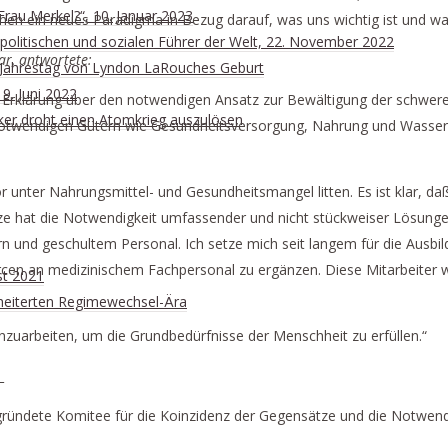
Frau Merkel?“, 10. Januar 2023
en ein neues Paradigma in Bezug darauf, was uns wichtig ist und was 
r politischen und sozialen Führer der Welt, 22. November 2022
ar, antwortete:
. Jahrestag von Lyndon LaRouches Geburt
19. Juni 2022
Erklärung über den notwendigen Ansatz zur Bewältigung der schweren
itiker droht einen Atomkrieg auszulösen
otwendigen Gütern wie Gesundheitsversorgung, Nahrung und Wasser sp
vor unter Nahrungsmittel- und Gesundheitsmangel litten. Es ist klar, 
e hat die Notwendigkeit umfassender und nicht stückweiser Lösungen
 und geschultem Personal. Ich setze mich seit langem für die Ausbi
urcen an medizinischem Fachpersonal zu ergänzen. Diese Mitarbeite
st 2021
scheiterten Regimewechsel-Ära
nzuarbeiten, um die Grundbedürfnisse der Menschheit zu erfüllen.“
_
ündete Komitee für die Koinzidenz der Gegensätze und die Notwendig