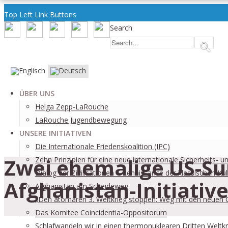
Top Left Link Buttons
Search
ÜBER UNS
Helga Zepp-LaRouche
LaRouche Jugendbewegung
UNSERE INITIATIVEN
Die Internationale Friedenskoalition (IPC)
Zwei ehemalige US-Su
­Zehn Prinzipien für eine neue internationale Sicherheits- 
Dialog der Zivilisationen – Renaissance der klassischen Kul
Afghanistan-Initiati
Afghanistan am Scheideweg
„Den atomaren 3. Weltkrieg stoppen: Weg mit den neuen 
Das Komitee Coincidentia-Oppositorum
Schlafwandeln wir in einen thermonuklearen Dritten Weltkr