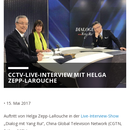
CCTV-LIVE-INTERVIEW MIT HELGA
ZEPP-LAROUCHE
• 15. Mai 2017
Auftritt von Helga Zepp-LaRouche in der
Live-Interview-Show
„Dialog mit Yang Rui“, China Global Television Network (CGTN,