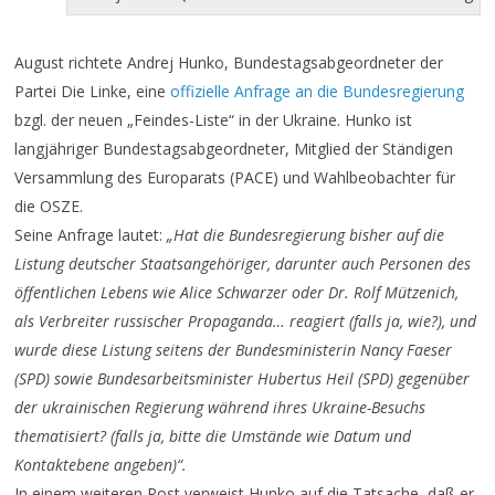
August richtete Andrej Hunko, Bundestagsabgeordneter der
Partei Die Linke, eine
offizielle Anfrage an die Bundesregierung
bzgl. der neuen „Feindes-Liste“ in der Ukraine. Hunko ist
langjähriger Bundestagsabgeordneter, Mitglied der Ständigen
Versammlung des Europarats (PACE) und Wahlbeobachter für
die OSZE.
Seine Anfrage lautet:
„Hat die Bundesregierung bisher auf die
Listung deutscher Staatsangehöriger, darunter auch Personen des
öffentlichen Lebens wie Alice Schwarzer oder Dr. Rolf Mützenich,
als Verbreiter russischer Propaganda… reagiert (falls ja, wie?), und
wurde diese Listung seitens der Bundesministerin Nancy Faeser
(SPD) sowie Bundesarbeitsminister Hubertus Heil (SPD) gegenüber
der ukrainischen Regierung während ihres Ukraine-Besuchs
thematisiert? (falls ja, bitte die Umstände wie Datum und
Kontaktebene angeben)“.
In einem weiteren Post verweist Hunko auf die Tatsache, daß er