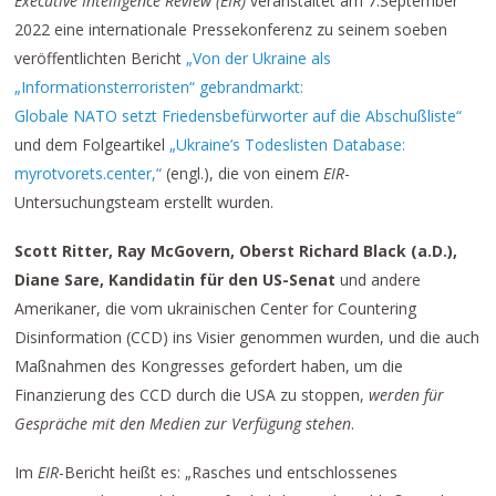
Executive Intelligence Review (EIR)
veranstaltet am 7.September
2022 eine internationale Pressekonferenz zu seinem soeben
veröffentlichten Bericht
„Von der Ukraine als
„Informationsterroristen“ gebrandmarkt:
Globale NATO setzt Friedensbefürworter auf die Abschußliste“
und dem Folgeartikel
„Ukraine’s Todeslisten Database:
myrotvorets.center,“
(engl.), die von einem
EIR
-
Untersuchungsteam erstellt wurden.
Scott Ritter, Ray McGovern, Oberst Richard Black (a.D.),
Diane Sare, Kandidatin für den US-Senat
und andere
Amerikaner, die vom ukrainischen Center for Countering
Disinformation (CCD) ins Visier genommen wurden, und die auch
Maßnahmen des Kongresses gefordert haben, um die
Finanzierung des CCD durch die USA zu stoppen,
werden für
Gespräche mit den Medien zur Verfügung stehen
.
Im
EIR
-Bericht heißt es: „Rasches und entschlossenes