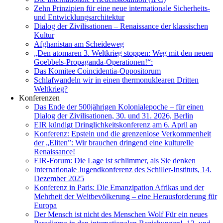
­Zehn Prinzipien für eine neue internationale Sicherheits-
und Entwicklungsarchitektur
Dialog der Zivilisationen – Renaissance der klassischen
Kultur
Afghanistan am Scheideweg
„Den atomaren 3. Weltkrieg stoppen: Weg mit den neuen
Goebbels-Propaganda-Operationen!“:
Das Komitee Coincidentia-Oppositorum
Schlafwandeln wir in einen thermonuklearen Dritten
Weltkrieg?
Konferenzen
Das Ende der 500jährigen Kolonialepoche – für einen
Dialog der Zivilisationen, 30. und 31. 2026, Berlin
EIR kündigt Dringlichkeitskonferenz am 6. April an
Konferenz: Epstein und die grenzenlose Verkommenheit
der „Eliten”: Wir brauchen dringend eine kulturelle
Renaissance!
EIR-Forum: Die Lage ist schlimmer, als Sie denken
Internationale Jugendkonferenz des Schiller-Instituts, 14.
Dezember 2025
Konferenz in Paris: Die Emanzipation Afrikas und der
Mehrheit der Weltbevölkerung – eine Herausforderung für
Europa
Der Mensch ist nicht des Menschen Wolf Für ein neues