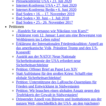
Pressekonferenz USA • 23. Juli 2020
Internet-Konferenz USA • 27. Juni 2020
Internet-Konferenz Berlin • 6. Juni 2020
Bad Soden • 16. – 17. November 2019
Bad Soden • 30. Juni – 1. Juli 2018
Bad Soden • 25.- 26. November 2017
Petitionen
„Handeln Sie genauso wie Nikolaus von Kues!“
Erklärung vom 12. Januar: Lasst uns eine Bewegung von
Weltbürgern ins Leben rufen!
Erklärung der Internationalen Friedenskoalition: Appell an
das amerikanische Volk, Präsident Trump und den US-
Kongreß!
Austritt aus der NATO! Neue Nationale
Sicherheitsstrategie der USA erfordert neue
Sicherheitsarchitektur
Petition: Offener Brief an Papst Leo XIV
Statt Aufrüstung für den großen Krieg: Schafft eine
globale Sicherheitsarchitektur!
Petition: Unterstützung des LaRouche-Oasenplans für
Frieden und Entwicklung in Südwestasien
Petition: Wir brauchen einen globalen Ansatz gegen den
Teufelskreis der Gewalt in Südwestasien!
Dringender Appell von Bürgern und Institutionen aus der
ganzen Welt, einschließlich der USA, an den (nächsten)