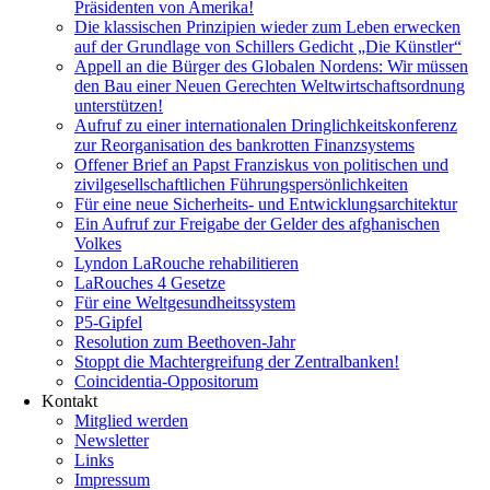
Präsidenten von Amerika!
Die klassischen Prinzipien wieder zum Leben erwecken
auf der Grundlage von Schillers Gedicht „Die Künstler“
Appell an die Bürger des Globalen Nordens: Wir müssen
den Bau einer Neuen Gerechten Weltwirtschaftsordnung
unterstützen!
Aufruf zu einer internationalen Dringlichkeitskonferenz
zur Reorganisation des bankrotten Finanzsystems
Offener Brief an Papst Franziskus von politischen und
zivilgesellschaftlichen Führungspersönlichkeiten
Für eine neue Sicherheits- und Entwicklungsarchitektur
Ein Aufruf zur Freigabe der Gelder des afghanischen
Volkes
Lyndon LaRouche rehabilitieren
LaRouches 4 Gesetze
Für eine Weltgesundheitssystem
P5-Gipfel
Resolution zum Beethoven-Jahr
Stoppt die Machtergreifung der Zentralbanken!
Coincidentia-Oppositorum
Kontakt
Mitglied werden
Newsletter
Links
Impressum