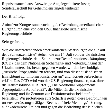
Repräsentantenhaus: Auswärtige Angelegenheiten; Justiz;
Sonderausschuß für Geheimdienstangelegenheiten
Der Brief folgt:
Aufruf zur Kongressuntersuchung der Bedrohung amerikanischer
Bürger durch eine von den USA finanzierte ukrainische
Regierungsbehörde
Sehr geehrte -,
Wir, die unterzeichnenden amerikanischen Staatsbürger, die alle auf
der „Schwarzen Liste“ stehen, die am 14. Juli von der ukrainischen
Regierungsbehörde, dem Zentrum zur Desinformationsbekämpfung
(CCD), das dem Nationalen Sicherheits- und Verteidigungsrat der
Ukraine untersteht, herausgegeben wurde, wurden beschuldigt,
„russische Propaganda“ zu fördern, und von dieser ausländischen
Einrichtung zu „Informationsterroristen“ und „Kriegsverbrechern“
erklärt. Das CCD wird von der US-Regierung finanziert, u.a. durch
die Hausresolution H.R. 7691, „The Additional Supplemental
Appropriations Act of 2022“, die Mittel für die ukrainische
Regierung und ihr Zentrum zur Desinformationsbekämpfung
bereitstellt. Wir protestieren aufs Schärfste gegen diese Bedrohungen
unseres verfassungsmäßigen Rechts auf freie Meinungsäußerung,
auf akademische Freiheit und gegen die Bedrohung der leiblichen