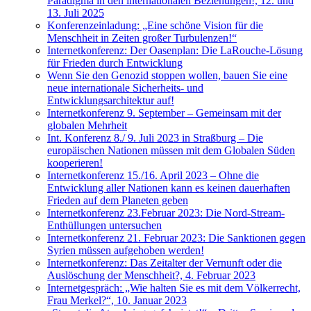
Paradigma in den internationalen Beziehungen!, 12. und
13. Juli 2025
Konferenzeinladung: „Eine schöne Vision für die
Menschheit in Zeiten großer Turbulenzen!“
Internetkonferenz: Der Oasenplan: Die LaRouche-Lösung
für Frieden durch Entwicklung
Wenn Sie den Genozid stoppen wollen, bauen Sie eine
neue internationale Sicherheits- und
Entwicklungsarchitektur auf!
Internetkonferenz 9. September – Gemeinsam mit der
globalen Mehrheit
Int. Konferenz 8./ 9. Juli 2023 in Straßburg – Die
europäischen Nationen müssen mit dem Globalen Süden
kooperieren!
Internetkonferenz 15./16. April 2023 – Ohne die
Entwicklung aller Nationen kann es keinen dauerhaften
Frieden auf dem Planeten geben
Internetkonferenz 23.Februar 2023: Die Nord-Stream-
Enthüllungen untersuchen
Internetkonferenz 21. Februar 2023: Die Sanktionen gegen
Syrien müssen aufgehoben werden!
Internetkonferenz: Das Zeitalter der Vernunft oder die
Auslöschung der Menschheit?, 4. Februar 2023
Internetgespräch: „Wie halten Sie es mit dem Völkerrecht,
Frau Merkel?“, 10. Januar 2023