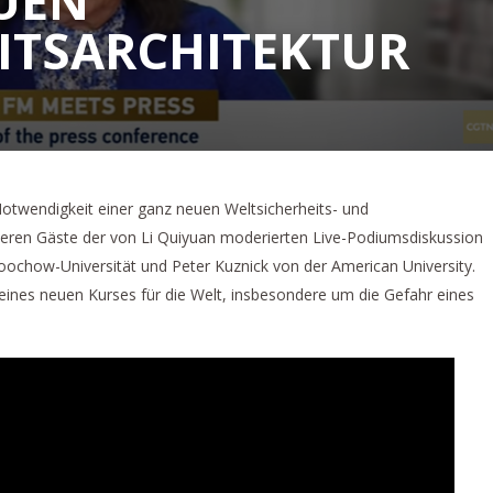
UEN
ITSARCHITEKTUR
Notwendigkeit einer ganz neuen Weltsicherheits- und
nderen Gäste der von Li Quiyuan moderierten Live-Podiumsdiskussion
Soochow-Universität und Peter Kuznick von der American University.
t eines neuen Kurses für die Welt, insbesondere um die Gefahr eines