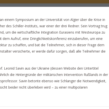
an einem Symposium an der Universität von Algier über die Krise in
her des Schiller-Instituts, war einer der drei Redner. Sein Vortrag trug
nd, um die wirtschaftliche Integration Eurasiens mit Westeuropa zu
it dem Aufruf, eine Dringlichkeitskonferenz einzuberufen, um eine
tektur zu schaffen, und bat die Teilnehmer, sich in dieser Frage dem
anstalter versicherte, er werde dafür sorgen, daß alle Teilnehmer die
f. Leonid Savin aus der Ukraine (dessen Website den Untertitel
hrlich die Hintergründe der militärischen Intervention Rußlands in der
ätsprofessor. Savin betonte ebenso wie Schlanger die Notwendigkeit,
sicht beider nicht überleben wird – zu einer multipolaren