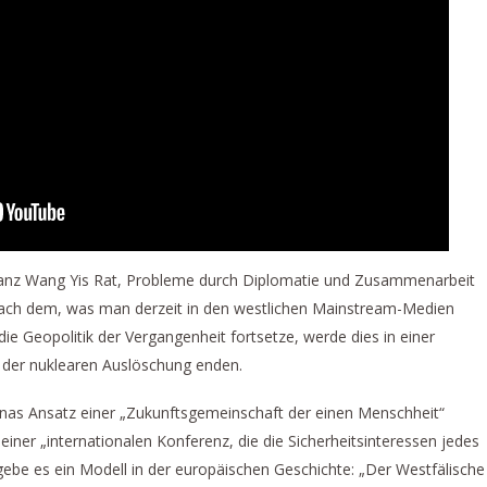
ganz Wang Yis Rat, Probleme durch Diplomatie und Zusammenarbeit
“ nach dem, was man derzeit in den westlichen Mainstream-Medien
e Geopolitik der Vergangenheit fortsetze, werde dies in einer
 der nuklearen Auslöschung enden.
nas Ansatz einer „Zukunftsgemeinschaft der einen Menschheit“
 einer „internationalen Konferenz, die die Sicherheitsinteressen jedes
gebe es ein Modell in der europäischen Geschichte: „Der Westfälische