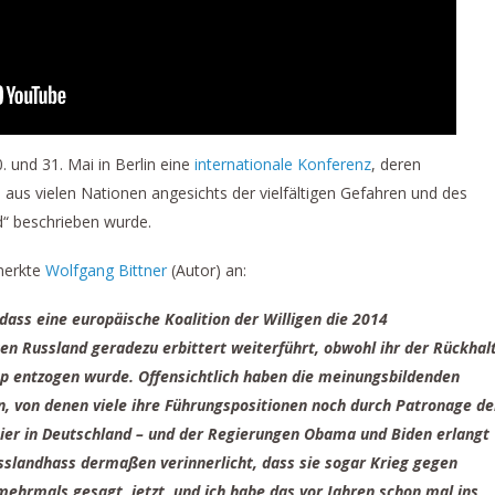
0. und 31. Mai in Berlin eine
internationale Konferenz
, deren
aus vielen Nationen angesichts der vielfältigen Gefahren und des
nd“ beschrieben wurde.
merkte
Wolfgang Bittner
(Autor) an:
 dass eine europäische Koalition der Willigen die 2014
n Russland geradezu erbittert weiterführt, obwohl ihr der Rückhal
p entzogen wurde. Offensichtlich haben die meinungsbildenden
en, von denen viele ihre Führungspositionen noch durch Patronage de
hier in Deutschland – und der Regierungen Obama und Biden erlangt
usslandhass dermaßen verinnerlicht, dass sie sogar Krieg gegen
ehrmals gesagt, jetzt, und ich habe das vor Jahren schon mal ins