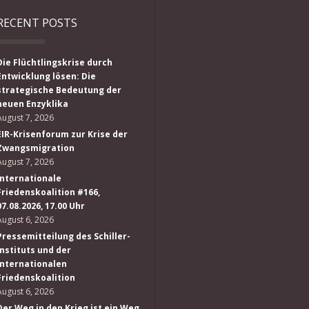
RECENT POSTS
Die Flüchtlingskrise durch
Entwicklung lösen: Die
strategische Bedeutung der
neuen Enzyklika
August 7, 2026
EIR-Krisenforum zur Krise der
Zwangsmigration
August 7, 2026
Internationale
Friedenskoalition #166,
07.08.2026, 17.00 Uhr
August 6, 2026
Pressemitteilung des Schiller-
Instituts und der
Internationalen
Friedenskoalition
August 6, 2026
Der Weg in den Krieg ist ein Weg