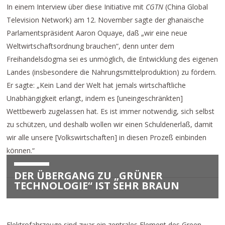
In einem Interview über diese Initiative mit
CGTN
(China Global
Television Network) am 12. November sagte der ghanaische
Parlamentspräsident Aaron Oquaye, daß „wir eine neue
Weltwirtschaftsordnung brauchen“, denn unter dem
Freihandelsdogma sei es unmöglich, die Entwicklung des eigenen
Landes (insbesondere die Nahrungsmittelproduktion) zu fördern.
Er sagte: „Kein Land der Welt hat jemals wirtschaftliche
Unabhängigkeit erlangt, indem es [uneingeschränkten]
Wettbewerb zugelassen hat. Es ist immer notwendig, sich selbst
zu schützen, und deshalb wollen wir einen Schuldenerlaß, damit
wir alle unsere [Volkswirtschaften] in diesen Prozeß einbinden
können.“
DER ÜBERGANG ZU „GRÜNER
TECHNOLOGIE“ IST SEHR BRAUN
Elektrofahrzeuge sind zwar ein zentrales Element des Green