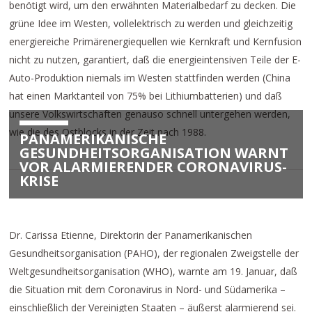
benötigt wird, um den erwähnten Materialbedarf zu decken. Die
grüne Idee im Westen, vollelektrisch zu werden und gleichzeitig
energiereiche Primärenergiequellen wie Kernkraft und Kernfusion
nicht zu nutzen, garantiert, daß die energieintensiven Teile der E-
Auto-Produktion niemals im Westen stattfinden werden (China
hat einen Marktanteil von 75% bei Lithiumbatterien) und daß
unsere Volkswirtschaften genauso schnell untergehen werden,
wie die des Ostblocks in der Zeit nach 1988.
PANAMERIKANISCHE
GESUNDHEITSORGANISATION WARNT
VOR ALARMIERENDER CORONAVIRUS-
KRISE
Dr. Carissa Etienne, Direktorin der Panamerikanischen
Gesundheitsorganisation (PAHO), der regionalen Zweigstelle der
Weltgesundheitsorganisation (WHO), warnte am 19. Januar, daß
die Situation mit dem Coronavirus in Nord- und Südamerika –
einschließlich der Vereinigten Staaten – äußerst alarmierend sei.