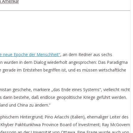
n Amerika!
ine neue Epoche der Menschheit“
, an dem Redner aus sechs
emen wurden in dem Dialog wiederholt angesprochen: Das Paradigma
erade im Entstehen begriffen ist, und es müssen wirtschaftliche
nistan geschehe, markiere „das Ende eines Systems“, vielleicht nicht
 darin bestehe, daß endlose geopolitische Kriege geführt werden.
land und China zu ändern.“
ischem Hintergrund; Pino Arlacchi (Italien), ehemaliger Leiter des
des Khyber Pakhtunkhwa Province Board of Investment; Ray McGovern
rofessorin an der Universität von Ottawa. Eine Frage wurde auch von