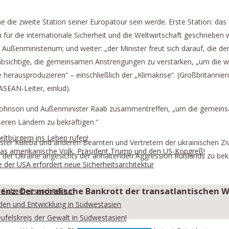
e die zweite Station seiner Europatour sein werde. Erste Station: da
 für die internationale Sicherheit und die Weltwirtschaft geschrieben
Außenministerium; und weiter: „der Minister freut sich darauf, die de
eabsichtige, die gemeinsamen Anstrengungen zu verstärken, „um die 
erausproduzieren“ – einschließlich der „Klimakrise“. (Großbritannien 
ASEAN-Leiter, einlud).
 Johnson und Außenminister Raab zusammentreffen, „um die gemeinsa
seren Ländern zu bekräftigen.“
ltbürgern ins Leben rufen!
ister Kuleba und anderen Beamten und Vertretern der ukrainischen Zi
n das amerikanische Volk, Präsident Trump und den US-Kongreß!
tät der Ukraine angesichts der anhaltenden Aggression Rußlands zu be
e der USA erfordert neue Sicherheitsarchitektur
renz:
Der moralische Bankrott der transatlantischen 
Sicherheitsarchitektur!
eden und Entwicklung in Südwestasien
ufelskreis der Gewalt in Südwestasien!