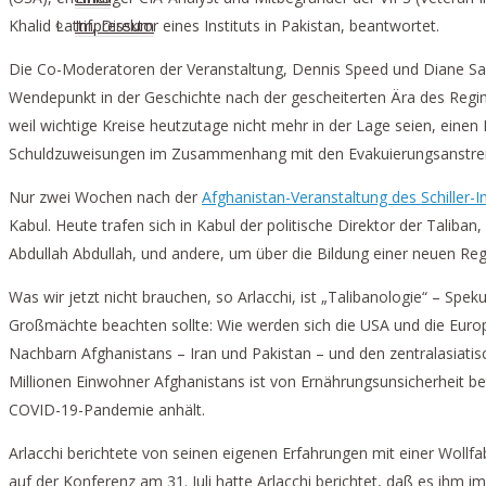
Khalid Lattif, Direktor eines Instituts in Pakistan, beantwortet.
Impressum
Die Co-Moderatoren der Veranstaltung, Dennis Speed und Diane Sare,
Wendepunkt in der Geschichte nach der gescheiterten Ära des Regime
weil wichtige Kreise heutzutage nicht mehr in der Lage seien, einen D
Schuldzuweisungen im Zusammenhang mit den Evakuierungsanstrengu
Nur zwei Wochen nach der
Afghanistan-Veranstaltung des Schiller-In
Kabul. Heute trafen sich in Kabul der politische Direktor der Talib
Abdullah Abdullah, und andere, um über die Bildung einer neuen Re
Was wir jetzt nicht brauchen, so Arlacchi, ist „Talibanologie“ – Sp
Großmächte beachten sollte: Wie werden sich die USA und die Euro
Nachbarn Afghanistans – Iran und Pakistan – und den zentralasiatis
Millionen Einwohner Afghanistans ist von Ernährungsunsicherheit b
COVID-19-Pandemie anhält.
Arlacchi berichtete von seinen eigenen Erfahrungen mit einer Wollf
auf der Konferenz am 31. Juli hatte Arlacchi berichtet, daß es i