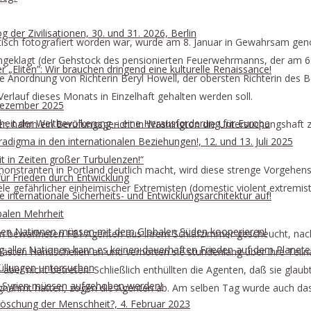
 DEMONSTRANTEN MIT ‚FALSCHEN‘ GEDANK
 der Zivilisationen, 30. und 31. 2026, Berlin
ibtisch fotografiert worden war, wurde am 8. Januar in Gewahrsam 
 angeklagt (der Gehstock des pensionierten Feuerwehrmanns, der am 6
„Eliten”: Wir brauchen dringend eine kulturelle Renaissance!
e Anordnung von Richterin Beryl Howell, der obersten Richterin des 
rlauf dieses Monats in Einzelhaft gehalten werden soll.
. Dezember 2025
rheit der Weltbevölkerung – eine Herausforderung für Europa
er, nahm ein Berufungsgericht in Washington die Untersuchungshaft 
digma in den internationalen Beziehungen!, 12. und 13. Juli 2025
t in Zeiten großer Turbulenzen!“
tranten in Portland deutlich macht, wird diese strenge Vorgehensw
ür Frieden durch Entwicklung
ele gefährlicher einheimischer Extremisten (domestic violent extremi
internationale Sicherheits- und Entwicklungsarchitektur auf!
balen Mehrheit
ischen Nationen müssen mit dem Globalen Süden kooperieren!
a von bewaffneten FBI-Agenten aus ihrem Schlafzimmer gescheucht, n
ung aller Nationen kann es keinen dauerhaften Frieden auf dem Planet
sten Handschellen an und verhörten sie stundenlang über ihre Teiln
üllungen untersuchen
ber nicht betreten. Schließlich enthüllten die Agenten, daß sie glau
n Syrien müssen aufgehoben werden!
gnahmt hatten, zogen die Agenten ab. Am selben Tag wurde auch das 
slöschung der Menschheit?, 4. Februar 2023