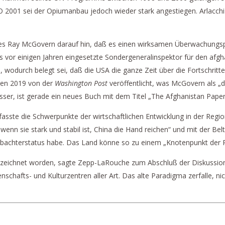
 2001 sei der Opiumanbau jedoch wieder stark angestiegen. Arlacchi 
ies Ray McGovern darauf hin, daß es einen wirksamen Überwachungsp
s vor einigen Jahren eingesetzte Sondergeneralinspektor für den afg
 wodurch belegt sei, daß die USA die ganze Zeit über die Fortschritt
den 2019 von der
Washington Post
veröffentlicht, was McGovern als „d
ser, ist gerade ein neues Buch mit dem Titel „The Afghanistan Papers
fasste die Schwerpunkte der wirtschaftlichen Entwicklung in der Reg
enn sie stark und stabil ist, China die Hand reichen“ und mit der Bel
obachterstatus habe. Das Land könne so zu einem „Knotenpunkt der 
ezeichnet worden, sagte Zepp-LaRouche zum Abschluß der Diskussion.
hafts- und Kulturzentren aller Art. Das alte Paradigma zerfalle, nich