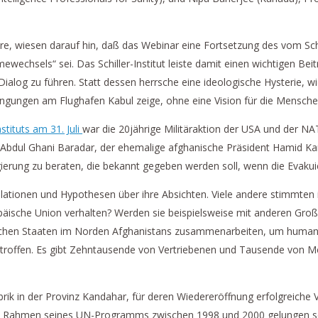
 wiesen darauf hin, daß das Webinar eine Fortsetzung des vom Schille
wechsels“ sei. Das Schiller-Institut leiste damit einen wichtigen Be
ialog zu führen. Statt dessen herrsche eine ideologische Hysterie, wie
ngen am Flughafen Kabul zeige, ohne eine Vision für die Menschen
stituts am 31. Juli
war die 20jährige Militäraktion der USA und der 
an, Abdul Ghani Baradar, der ehemalige afghanische Präsident Hamid K
gierung zu beraten, die bekannt gegeben werden soll, wenn die Evaku
ekulationen und Hypothesen über ihre Absichten. Viele andere stimmte
päische Union verhalten? Werden sie beispielsweise mit anderen Gro
chen Staaten im Norden Afghanistans zusammenarbeiten, um humanitäre
etroffen. Es gibt Zehntausende von Vertriebenen und Tausende von Me
abrik in der Provinz Kandahar, für deren Wiedereröffnung erfolgreich
hm im Rahmen seines UN-Programms zwischen 1998 und 2000 gelungen 