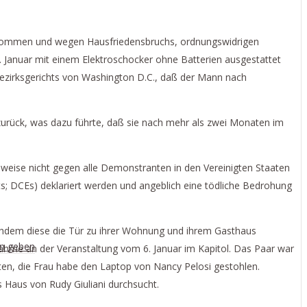
EN
genommen und wegen Hausfriedensbruchs, ordnungswidrigen
. Januar mit einem Elektroschocker ohne Batterien ausgestattet
Bezirksgerichts von Washington D.C., daß der Mann nach
zurück, was dazu führte, daß sie nach mehr als zwei Monaten im
eise nicht gegen alle Demonstranten in den Vereinigten Staaten
sts; DCEs) deklariert werden und angeblich eine tödliche Bedrohung
achdem diese die Tür zu ihrer Wohnung und ihrem Gasthaus
en geben
ahme an der Veranstaltung vom 6. Januar im Kapitol. Das Paar war
bten, die Frau habe den Laptop von Nancy Pelosi gestohlen.
Haus von Rudy Giuliani durchsucht.