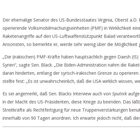
SEN. RICHARD BLACK: US-ANGRIFFE IN SY
Der ehemalige Senator des US-Bundesstaates Virginia, Oberst a.D. R
operierende Volksmobilmachungseinheiten (PMF) in Wirklichkeit eine 
Raketenangriffe auf den US-Luftwaffenstützpunkt Balad verantwortli
Ansonsten, so bemerkte er, werde sehr wenig über die Möglichkeit ge
„Die (irakischen) PMF-Kräfte haben hauptsächlich gegen Daesh (IS) 
Syrien“, sagte Sen. Black. „Die Biden-Administration nahm die Rake
daran hinderten, entlang der syrisch-irakischen Grenze zu operieren.
stellte fest: „Es ist unwahrscheinlich, daß die USA wirklich wissen, 
Es sei angemerkt, daß Sen. Blacks Interview auch von
Sputnik
aufgeg
in der Macht des US-Präsidenten, diese Kriege zu beenden. Das läßt 
Streitkräfte als Rechtfertigung für neue Truppenverstärkungen ben
innerhalb von 90 Tagen anordnen. Ich erwarte jedoch nicht, daß dies