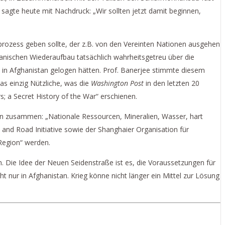
sagte heute mit Nachdruck: „Wir sollten jetzt damit beginnen,
rozess geben sollte, der z.B. von den Vereinten Nationen ausgehen
hanischen Wiederaufbau tatsächlich wahrheitsgetreu über die
e in Afghanistan gelogen hätten. Prof. Banerjee stimmte diesem
as einzig Nützliche, was die
Washington Post
in den letzten 20
; a Secret History of the War“ erschienen.
ion zusammen: „Nationale Ressourcen, Mineralien, Wasser, hart
t and Road Initiative sowie der Shanghaier Organisation für
Region“ werden.
 Die Idee der Neuen Seidenstraße ist es, die Voraussetzungen für
t nur in Afghanistan. Krieg könne nicht länger ein Mittel zur Lösung