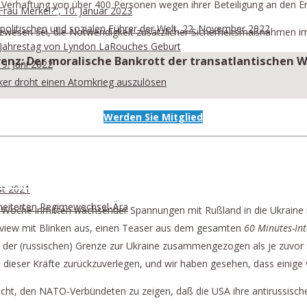
Verhaftung von über 400 Personen wegen ihrer Beteiligung an den Ere
Frau Merkel?“, 10. Januar 2023
r politischen und sozialen Führer der Welt, 22. November 2022
ge gewesen sei, die Notwendigkeit zusätzlicher Sicherheitsmaßnahmen 
. Jahrestag von Lyndon LaRouches Geburt
renz:
Der moralische Bankrott der transatlantischen 
19. Juni 2022
itiker droht einen Atomkrieg auszulösen
Werden Sie Mitglied
 UKRAINE AM 5. UND 6. MAI
st 2021
scheiterten Regimewechsel-Ära
e Woche inmitten wachsender Spannungen mit Rußland in die Ukraine r
erview mit Blinken aus, einen Teaser aus dem gesamten
60 Minutes-Int
an der (russischen) Grenze zur Ukraine zusammengezogen als je zuvor 
 dieser Kräfte zurückzuverlegen, und wir haben gesehen, dass einige 
acht, den NATO-Verbündeten zu zeigen, daß die USA ihre antirussische