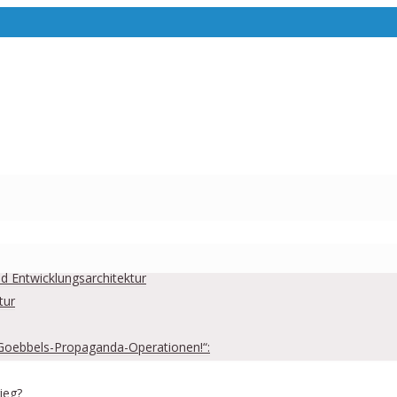
und Entwicklungsarchitektur
tur
Goebbels-Propaganda-Operationen!“:
ieg?