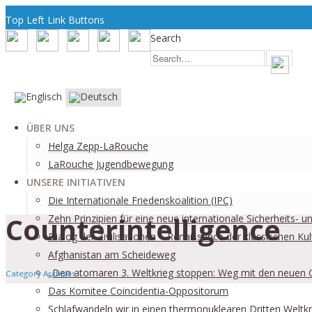
Top Left Link Buttons
Search
ÜBER UNS
Helga Zepp-LaRouche
LaRouche Jugendbewegung
UNSERE INITIATIVEN
Die Internationale Friedenskoalition (IPC)
Counterintelligence
­Zehn Prinzipien für eine neue internationale Sicherheits- 
Dialog der Zivilisationen – Renaissance der klassischen Kul
Afghanistan am Scheideweg
„Den atomaren 3. Weltkrieg stoppen: Weg mit den neuen 
Category Archives
Das Komitee Coincidentia-Oppositorum
Schlafwandeln wir in einen thermonuklearen Dritten Weltkr