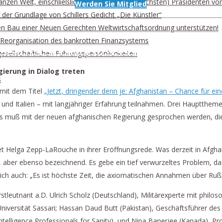
anzen Welt, einschließlich der USA, an den (nächsten) Präsidenten vo
Werden Sie Mitglied
der Grundlage von Schillers Gedicht „Die Künstler“
en Bau einer Neuen Gerechten Weltwirtschaftsordnung unterstützen!
ur Reorganisation des bankrotten Finanzsystems
INSTITUTS VOM 21. AUGUST
lgesellschaftlichen Führungspersönlichkeiten
ierung in Dialog treten
s
 mit dem Titel
„Jetzt, dringender denn je: Afghanistan – Chance für e
 und Italien – mit langjähriger Erfahrung teilnahmen. Drei Hauptth
 muß mit der neuen afghanischen Regierung gesprochen werden, die g
iet Helga Zepp-LaRouche in ihrer Eröffnungsrede. Was derzeit in Afgha
 aber ebenso bezeichnend. Es gebe ein tief verwurzeltes Problem, das
rich auch: „Es ist höchste Zeit, die axiomatischen Annahmen über Ruß
utnant a.D. Ulrich Scholz (Deutschland), Militärexperte mit philosoph
Universität Sassari; Hassan Daud Butt (Pakistan), Geschäftsführer 
ntelligence Professionals for Sanity), und Nipa Banerjee (Kanada), P