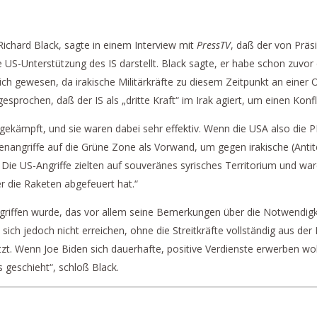
RIEN HELFEN NUR DEM IS
ichard Black, sagte in einem Interview mit
PressTV
, daß der von Präsi
US-Unterstützung des IS darstellt. Black sagte, er habe schon zuvor 
ch gewesen, da irakische Militärkräfte zu diesem Zeitpunkt an einer O
sprochen, daß der IS als „dritte Kraft“ im Irak agiert, um einen Kon
gekämpft, und sie waren dabei sehr effektiv. Wenn die USA also die PM
tenangriffe auf die Grüne Zone als Vorwand, um gegen irakische (Ant
 Die US-Angriffe zielten auf souveränes syrisches Territorium und ware
wer die Raketen abgefeuert hat.“
riffen wurde, das vor allem seine Bemerkungen über die Notwendigkeit
sich jedoch nicht erreichen, ohne die Streitkräfte vollständig aus de
utzt. Wenn Joe Biden sich dauerhafte, positive Verdienste erwerben 
 geschieht“, schloß Black.