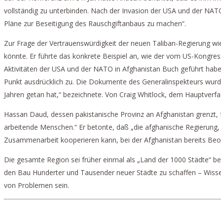
vollständig zu unterbinden. Nach der Invasion der USA und der NATO
Pläne zur Beseitigung des Rauschgiftanbaus zu machen“.
Zur Frage der Vertrauenswürdigkeit der neuen Taliban-Regierung w
könnte. Er führte das konkrete Beispiel an, wie der vom US-Kongres
Aktivitäten der USA und der NATO in Afghanistan Buch geführt habe,
Punkt ausdrücklich zu. Die Dokumente des Generalinspekteurs wur
Jahren getan hat,“ bezeichnete. Von Craig Whitlock, dem Hauptverfas
Hassan Daud, dessen pakistanische Provinz an Afghanistan grenzt, 
arbeitende Menschen.“ Er betonte, daß „die afghanische Regierung, w
Zusammenarbeit kooperieren kann, bei der Afghanistan bereits Be
Die gesamte Region sei früher einmal als „Land der 1000 Städte“ b
den Bau Hunderter und Tausender neuer Städte zu schaffen – Wissensc
von Problemen sein.