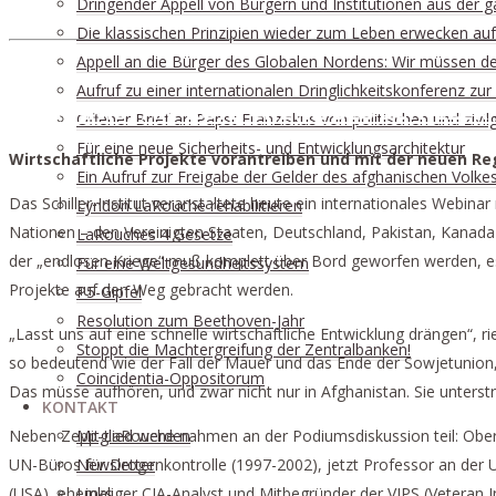
Dringender Appell von Bürgern und Institutionen aus der g
Die klassischen Prinzipien wieder zum Leben erwecken auf 
Appell an die Bürger des Globalen Nordens: Wir müssen d
Aufruf zu einer internationalen Dringlichkeitskonferenz z
AFGHANISTAN-KONFERENZ DES SCHILLER-
Offener Brief an Papst Franziskus von politischen und zivi
Für eine neue Sicherheits- und Entwicklungsarchitektur
Wirtschaftliche Projekte vorantreiben und mit der neuen Reg
Ein Aufruf zur Freigabe der Gelder des afghanischen Volke
Das Schiller-Institut veranstaltete heute ein internationales Webinar
Lyndon LaRouche rehabilitieren
Nationen – den Vereinigten Staaten, Deutschland, Pakistan, Kanada
LaRouches 4 Gesetze
der „endlosen Kriege“ muß komplett über Bord geworfen werden, es
Für eine Weltgesundheitssystem
Projekte auf den Weg gebracht werden.
P5-Gipfel
Resolution zum Beethoven-Jahr
„Lasst uns auf eine schnelle wirtschaftliche Entwicklung drängen“, r
Stoppt die Machtergreifung der Zentralbanken!
so bedeutend wie der Fall der Mauer und das Ende der Sowjetunion,
Coincidentia-Oppositorum
Das müsse aufhören, und zwar nicht nur in Afghanistan. Sie unterst
KONTAKT
Neben Zepp-LaRouche nahmen an der Podiumsdiskussion teil: Oberstle
Mitglied werden
UN-Büros für Drogenkontrolle (1997-2002), jetzt Professor an der 
Newsletter
(USA), ehemaliger CIA-Analyst und Mitbegründer der VIPS (Veteran I
Links