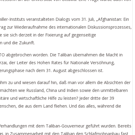
r-Instituts veranstalteten Dialogs vom 31. Juli, „Afghanistan: Ein
itrag zur Wiederaufnahme des internationalen Diskussionsprozesses,
 sie sich derzeit in der Fixierung auf gegenseitige
 und die Zukunft.
NATO abgebrochen worden. Die Taliban übernahmen die Macht in
arzai, der Leiter des Hohen Rates für Nationale Versöhnung,
ierungsphase nach dem 31. August abgeschlossen ist.
n ihm zu und wiesen darauf hin, daß man vor allem die Absichten der
ßmächten wie Russland, China und Indien sowie den unmittelbaren
 und wirtschaftliche Hilfe zu leisten? Jeder dritte der 39
nschen, die aus dem Land fliehen. Und das alles, während die
e Verhandlungen mit dem Taliban-Gouverneur geführt wurden. Bereits
sei, in Zusammenarbeit mit den Taliban den Schlafmohnanbau fast