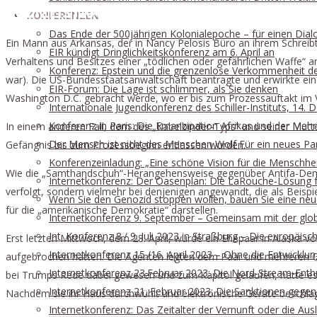
POLIZEISTAATLICHE MASSNAHMEN GEGEN
KONFERENZEN
Das Ende der 500jährigen Kolonialepoche – für einen Dialog
Ein Mann aus Arkansas, der in Nancy Pelosis Büro an ihrem Schre
EIR kündigt Dringlichkeitskonferenz am 6. April an
Verhaltens und Besitzes einer „tödlichen oder gefährlichen Waffe“
Konferenz: Epstein und die grenzenlose Verkommenheit der 
war). Die US-Bundesstaatsanwaltschaft beantragte und erwirkte ein
EIR-Forum: Die Lage ist schlimmer, als Sie denken
Washington D.C. gebracht werde, wo er bis zum Prozessauftakt im Ve
Internationale Jugendkonferenz des Schiller-Instituts, 14
Konferenz in Paris: Die Emanzipation Afrikas und der Meh
In einem anderen Fall, dem des „Kabelbinder-Typs“ und seiner Mutt
Der Mensch ist nicht des Menschen Wolf Für ein neues Para
Gefängnis bis zum Prozessbeginn entlassen wurden.
Konferenzeinladung: „Eine schöne Vision für die Menschhei
Wie die „Samthandschuh“-Herangehensweise gegenüber Antifa-Demons
Internetkonferenz: Der Oasenplan: Die LaRouche-Lösung f
verfolgt, sondern vielmehr bei denjenigen angewandt, die als Beispi
Wenn Sie den Genozid stoppen wollen, bauen Sie eine neue 
für die „amerikanische Demokratie“ darstellen.
Internetkonferenz 9. September – Gemeinsam mit der glo
Int. Konferenz 8./ 9. Juli 2023 in Straßburg – Die europä
Erst letzten Mittwoch, dem 28. April, wurde ein Ehepaar in Alask
Internetkonferenz 15./16. April 2023 – Ohne die Entwickl
aufgebrochen hatten. Die Agenten legten dem Paar und mehreren Gä
Internetkonferenz 23.Februar 2023: Die Nord-Stream-Enth
bei Trumps Rede dabei gewesen und zum Kapitol gelaufen, hatte es a
Internetkonferenz 21. Februar 2023: Die Sanktionen gege
Nachdem sie ihr Haus durchwühlt und elektronische Geräte beschla
Internetkonferenz: Das Zeitalter der Vernunft oder die Au