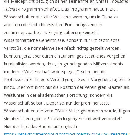
die Meldepflicht bezüglich seiner Teilnahme an Chinas
Thousand-
Talents
-Programm verhaftet. Das Programm hat zum Ziel,
Wissenschaftler aus aller Welt anzuwerben, um in China zu
arbeiten oder mit chinesischen Forschungszentren
zusammenzuarbeiten. Es ging dabei um keinerlei
wissenschaftliche Geheimnisse, sondern nur um technische
Verstöße, die normalerweise einfach richtig gestellt werden
könnten, jetzt aber durch ein „unsinniges staatliches Vorgehen“
kriminalisiert werden, das „ein grundlegendes Mißverständnis
moderner Wissenschaft widerspiegelt“, schreiben die
Professoren zu Liebers Verteidigung. Dieses Vorgehen, fügen sie
hinzu, „bedroht nicht nur die Position der Vereinigten Staaten als
Weltführer in der akademischen Forschung, sondern die
Wissenschaft selbst“. Lieber sei nur der prominenteste
Wissenschaftler, der vom FBI ins Visier genommen wurde, fügen
sie hinzu, denn „diese Strafverfolgungen sind weit verbreitet“.
Hier der Text des Briefes auf englisch:
https://beta.documentcloud.org/documents/20493785-read-the-