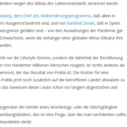
n Ländern wegen des Abbau des Lebensstandards zerstören werde.
Beasley, dem Chef des Welternährungsprogramms
, daß allein in
om Hungertod bedroht sind, und von
Kardinal Zenari
, daß in Syrien
utsgrenze gefallen sind – von den Auswirkungen der Pandemie gar
er Schwachsinn, wenn die Anhänger einer globalen Klima-Diktatur ihre
wollen.
nicht nur die Lifestyle-Grünen, sondern die Mehrheit der Bevölkerung
er von Hunderten Millionen Menschen reagiert, ist nichts anderes als
rmord, der das Resultat von Politik ist. Die Kosten für eine
-Politik jetzt noch zusätzlich auf die betroffenen Länder abwälzen zu
daß das Gewissen dieser Leute schon vor langem abgestorben und
 gegenüber der Gefahr eines Atomkriegs, oder die Gleichgültigkeit
cklungsländern, das ist eine Frage, über die man nachdenken sollte,
kandidatin denkt.