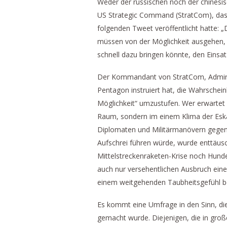
Weder der russischen noch der chinesi
US Strategic Command (StratCom), das f
folgenden Tweet veröffentlicht hatte: „
müssen von der Möglichkeit ausgehen, 
schnell dazu bringen könnte, den Einsa
Der Kommandant von StratCom, Admiral
Pentagon instruiert hat, die Wahrschein
Möglichkeit“ umzustufen. Wer erwartet h
Raum, sondern im einem Klima der Eska
Diplomaten und Militärmanövern gegenü
Aufschrei führen würde, wurde enttäus
Mittelstreckenraketen-Krise noch Hunder
auch nur versehentlichen Ausbruch eine
einem weitgehenden Taubheitsgefühl bet
Es kommt eine Umfrage in den Sinn, d
gemacht wurde. Diejenigen, die in gro