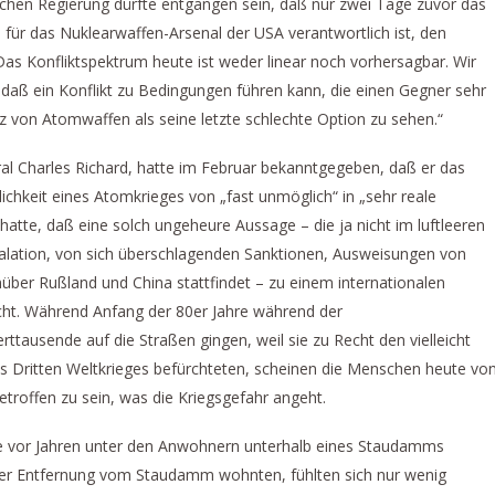
schen Regierung dürfte entgangen sein, daß nur zwei Tage zuvor das
ür das Nuklearwaffen-Arsenal der USA verantwortlich ist, den
Das Konfliktspektrum heute ist weder linear noch vorhersagbar. Wir
daß ein Konflikt zu Bedingungen führen kann, die einen Gegner sehr
tz von Atomwaffen als seine letzte schlechte Option zu sehen.“
 Charles Richard, hatte im Februar bekanntgegeben, daß er das
lichkeit eines Atomkrieges von „fast unmöglich“ in „sehr reale
atte, daß eine solch ungeheure Aussage – die ja nicht im luftleeren
lation, von sich überschlagenden Sanktionen, Ausweisungen von
ber Rußland und China stattfindet – zu einem internationalen
cht. Während Anfang der 80er Jahre während der
ttausende auf die Straßen gingen, weil sie zu Recht den vielleicht
s Dritten Weltkrieges befürchteten, scheinen die Menschen heute vo
roffen zu sein, was die Kriegsgefahr angeht.
ie vor Jahren unter den Anwohnern unterhalb eines Staudamms
ßer Entfernung vom Staudamm wohnten, fühlten sich nur wenig