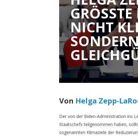
GRÖSSTE 
ICHT KLI
ONDERN 
LEICHGÜL
Von
Helga Zepp-LaR
Der von der Biden-Administration ins 
Staatschefs teilgenommen haben, sollt
sogenannten Klimaziele der Reduzierung