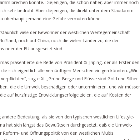
Damm brechen könnte. Diejenigen, die schon näher, aber immer noch
 sich sehr bedroht. Aber diejenigen, die direkt unter dem Staudamm
o da überhaupt jemand eine Gefahr vermuten könne.
rstaunlich viele der Bewohner der westlichen Wertegemeinschaft
f Rußland, noch auf China, noch die vielen Länder zu, die der
ns oder der EU ausgesetzt sind.
as präsentierte die Rede von Präsident Xi Jinping, der als Erster den
f die sich eigentlich alle vernünftigen Menschen einigen könnten: „Wir
erpflichten“, sagte Xi. „Grüne Berge und Flüsse sind Gold und Silber
ben, die die Umwelt beschädigen oder unterminieren, und wir müsse
ie auf kurzfristige Entwicklungserfolge zielen, die auf Kosten der
g andere Bedeutung, als sie von den typischen westlichen Lifestyle-
na hat sich längst das Bewußtsein durchgesetzt, daß die Umwelt-
er Reform- und Öffnungspolitik von den westlichen Multis