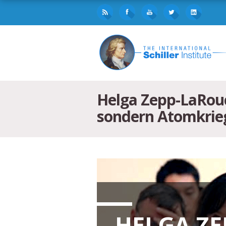
Helga Zepp-LaRouc
sondern Atomkrieg
HELGA ZE