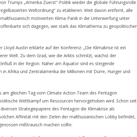
von Trumps „Amerika Zuerst“-Politik wieder die globale Führungsrolle
regelbasierten Weltordnung“ zu etablieren. Weit davon entfernt, alle
 malthusianisch motivierten Klima-Panik in die Unterwerfung unter
offenbarte sich dagegen, wie stark das Klimathema zu geopolitische
 Lloyd Austin erklärte auf der Konferenz: „Die Klimakrise ist ein
serer Welt. Zu dem Grad, wie die Arktis schmilzt, wächst der
nfluß in der Region. Näher am Äquator sind es steigende
in Afrika und Zentralamerika die Millionen mit Dürre, Hunger und
 das am gleichen Tag vom Climate Action Team des Pentagon
eopolitische Wettkampf um Ressourcen hervorgehoben wird. Schon seit
e diversen Strategiepapiere des Pentagon die Klimakrise als
r solchen Affinität mit den Zielen der malthusianischen Lobby befindet,
tgenossen mißtrauisch machen sollte.