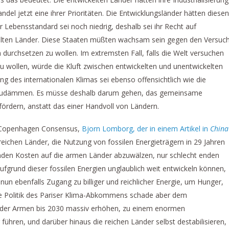
del jetzt eine ihrer Prioritäten. Die Entwicklungsländer hätten diesen
 Lebensstandard sei noch niedrig, deshalb sei ihr Recht auf
kelten Länder. Diese Staaten müßten wachsam sein gegen den Versuc
durchsetzen zu wollen. Im extremsten Fall, falls die Welt versuchen
zu wollen, würde die Kluft zwischen entwickelten und unentwickelten
g des internationalen Klimas sei ebenso offensichtlich wie die
einzudämmen. Es müsse deshalb darum gehen, das gemeinsame
ördern, anstatt das einer Handvoll von Ländern.
s Copenhagen Consensus,
Bjorn Lomborg, der in einem Artikel in
China
eichen Länder, die Nutzung von fossilen Energieträgern in 29 Jahren
nden Kosten auf die armen Länder abzuwälzen, nur schlecht enden
ufgrund dieser fossilen Energien unglaublich weit entwickeln können,
un ebenfalls Zugang zu billiger und reichlicher Energie, um Hunger,
e Politik des Pariser Klima-Abkommens schade aber dem
l der Armen bis 2030 massiv erhöhen, zu einem enormen
ühren, und darüber hinaus die reichen Länder selbst destabilisieren,