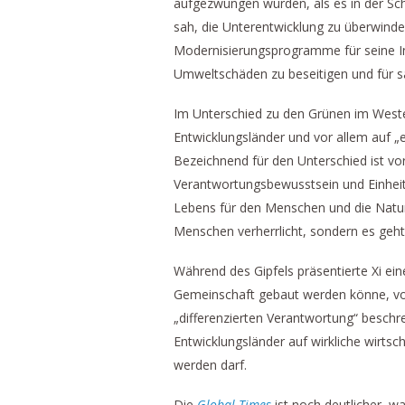
aufgezwungen wurden, als es in der Sch
sah, die Unterentwicklung zu überwinden
Modernisierungsprogramme für seine In
Umweltschäden zu beseitigen und für s
Im Unterschied zu den Grünen im Westen
Entwicklungsländer und vor allem auf „e
Bezeichnend für den Unterschied ist vor
Verantwortungsbewusstsein und Einheit
Lebens für den Menschen und die Natur
Menschen verherrlicht, sondern es geh
Während des Gipfels präsentierte Xi ei
Gemeinschaft gebaut werden könne, vo
„differenzierten Verantwortung“ beschre
Entwicklungsländer auf wirkliche wirtsch
werden darf.
Die
Global Times
ist noch deutlicher, wa