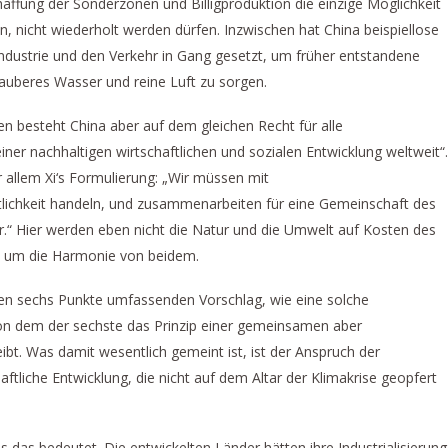
affung der Sonderzonen und Billigproduktion die einzige Möglichkeit
, nicht wiederholt werden dürfen. Inzwischen hat China beispiellose
dustrie und den Verkehr in Gang gesetzt, um früher entstandene
auberes Wasser und reine Luft zu sorgen.
 besteht China aber auf dem gleichen Recht für alle
iner nachhaltigen wirtschaftlichen und sozialen Entwicklung weltweit“.
 allem Xi‘s Formulierung: „Wir müssen mit
lichkeit handeln, und zusammenarbeiten für eine Gemeinschaft des
.“ Hier werden eben nicht die Natur und die Umwelt auf Kosten des
t um die Harmonie von beidem.
nen sechs Punkte umfassenden Vorschlag, wie eine solche
n dem der sechste das Prinzip einer gemeinsamen aber
ibt. Was damit wesentlich gemeint ist, ist der Anspruch der
aftliche Entwicklung, die nicht auf dem Altar der Klimakrise geopfert
s das bedeutet. Die entwickelten Länder hätten ihre Industrialisierung