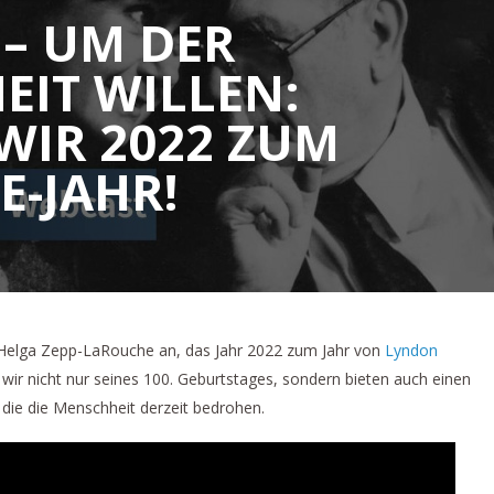
– UM DER
IT WILLEN:
WIR 2022 ZUM
-JAHR!
Helga Zepp-LaRouche an, das Jahr 2022 zum Jahr von
Lyndon
ir nicht nur seines 100. Geburtstages, sondern bieten auch einen
die die Menschheit derzeit bedrohen.