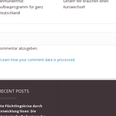
Jahrhundertflut:
Gefahr! Wir brauchen einen
Aufbauprogramm für ganz
Kurswechsel!
Deutschland!
Kommentar abzugeben.
.
Learn how your comment data is processed.
RECENT POSTS
Die Flüchtlingskrise durch
Entwicklung lösen: Die