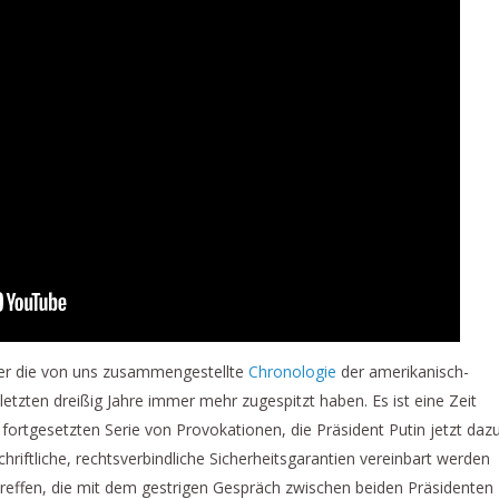
er die von uns zusammengestellte
Chronologie
der amerikanisch-
letzten dreißig Jahre immer mehr zugespitzt haben. Es ist eine Zeit
ortgesetzten Serie von Provokationen, die Präsident Putin jetzt daz
hriftliche, rechtsverbindliche Sicherheitsgarantien vereinbart werden
effen, die mit dem gestrigen Gespräch zwischen beiden Präsidenten