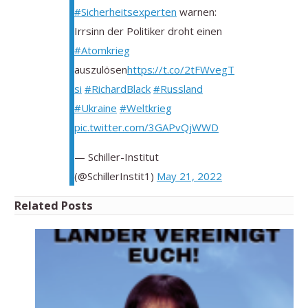
#Sicherheitsexperten
warnen:
Irrsinn der Politiker droht einen
#Atomkrieg
auszulösen
https://t.co/2tFWvegT
si
#RichardBlack
#Russland
#Ukraine
#Weltkrieg
pic.twitter.com/3GAPvQjWWD
— Schiller-Institut
(@SchillerInstit1)
May 21, 2022
Related Posts