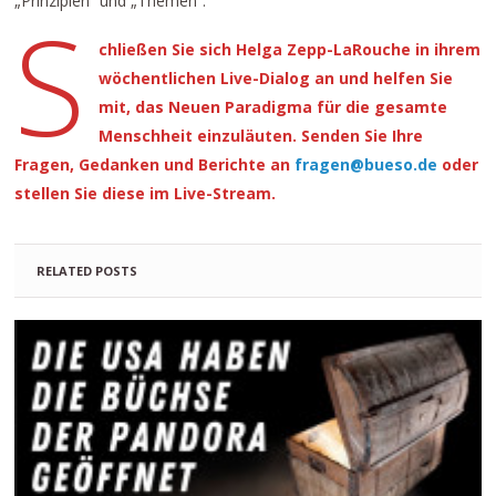
„Prinzipien“ und „Themen“.
S
chließen Sie sich Helga Zepp-LaRouche in ihrem
wöchentlichen Live-Dialog an und helfen Sie
mit, das Neuen Paradigma für die gesamte
Menschheit einzuläuten. Senden Sie Ihre
Fragen, Gedanken und Berichte an
fragen@bueso.de
oder
stellen Sie diese im Live-Stream.
RELATED POSTS