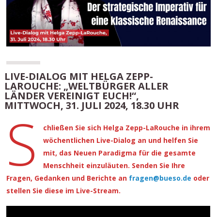
LIVE-DIALOG MIT HELGA ZEPP-
LAROUCHE: „WELTBÜRGER ALLER
LÄNDER VEREINIGT EUCH!“,
MITTWOCH, 31. JULI 2024, 18.30 UHR
S
chließen Sie sich Helga Zepp-LaRouche in ihrem
wöchentlichen Live-Dialog an und helfen Sie
mit, das Neuen Paradigma für die gesamte
Menschheit einzuläuten. Senden Sie Ihre
Fragen, Gedanken und Berichte an
fragen@bueso.de
oder
stellen Sie diese im Live-Stream.