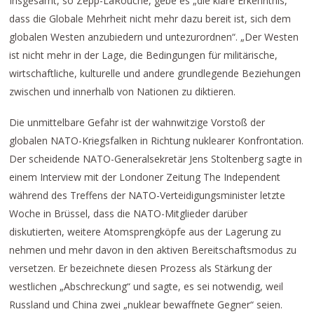
Insgesamt, so Zepp-LaRouche, gebe es „die klare Erkenntnis,
dass die Globale Mehrheit nicht mehr dazu bereit ist, sich dem
globalen Westen anzubiedern und untezurordnen“. „Der Westen
ist nicht mehr in der Lage, die Bedingungen für militärische,
wirtschaftliche, kulturelle und andere grundlegende Beziehungen
zwischen und innerhalb von Nationen zu diktieren.
Die unmittelbare Gefahr ist der wahnwitzige Vorstoß der
globalen NATO-Kriegsfalken in Richtung nuklearer Konfrontation.
Der scheidende NATO-Generalsekretär Jens Stoltenberg sagte in
einem Interview mit der Londoner Zeitung The Independent
während des Treffens der NATO-Verteidigungsminister letzte
Woche in Brüssel, dass die NATO-Mitglieder darüber
diskutierten, weitere Atomsprengköpfe aus der Lagerung zu
nehmen und mehr davon in den aktiven Bereitschaftsmodus zu
versetzen. Er bezeichnete diesen Prozess als Stärkung der
westlichen „Abschreckung“ und sagte, es sei notwendig, weil
Russland und China zwei „nuklear bewaffnete Gegner“ seien.