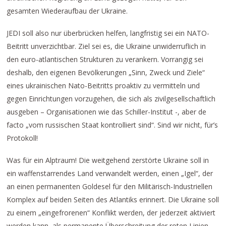
gesamten Wiederaufbau der Ukraine.
JEDI soll also nur überbrücken helfen, langfristig sei ein NATO-
Beitritt unverzichtbar. Ziel sei es, die Ukraine unwiderruflich in
den euro-atlantischen Strukturen zu verankern. Vorrangig sei
deshalb, den eigenen Bevölkerungen „Sinn, Zweck und Ziele“
eines ukrainischen Nato-Beitritts proaktiv zu vermitteln und
gegen Einrichtungen vorzugehen, die sich als zivilgesellschaftlich
ausgeben – Organisationen wie das Schiller-Institut -, aber de
facto „vom russischen Staat kontrolliert sind“. Sind wir nicht, für’s
Protokoll!
Was für ein Alptraum! Die weitgehend zerstörte Ukraine soll in
ein waffenstarrendes Land verwandelt werden, einen „Igel“, der
an einen permanenten Goldesel für den Militärisch-Industriellen
Komplex auf beiden Seiten des Atlantiks erinnert. Die Ukraine soll
zu einem „eingefrorenen“ Konflikt werden, der jederzeit aktiviert
werden kann, als permanente Überschreitung der roten Linien