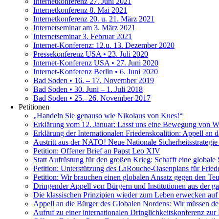
Internetkonferenz 27. Juni 2021
Internetkonferenz 8. Mai 2021
Internetkonferenz 20. u. 21. März 2021
Internetseminar am 3. März 2021
Internetseminar 3. Februar 2021
Internet-Konferenz: 12.u. 13. Dezember 2020
Pressekonferenz USA • 23. Juli 2020
Internet-Konferenz USA • 27. Juni 2020
Internet-Konferenz Berlin • 6. Juni 2020
Bad Soden • 16. – 17. November 2019
Bad Soden • 30. Juni – 1. Juli 2018
Bad Soden • 25.- 26. November 2017
Petitionen
„Handeln Sie genauso wie Nikolaus von Kues!“
Erklärung vom 12. Januar: Lasst uns eine Bewegung von We
Erklärung der Internationalen Friedenskoalition: Appell a
Austritt aus der NATO! Neue Nationale Sicherheitsstrategie 
Petition: Offener Brief an Papst Leo XIV
Statt Aufrüstung für den großen Krieg: Schafft eine globale 
Petition: Unterstützung des LaRouche-Oasenplans für Frie
Petition: Wir brauchen einen globalen Ansatz gegen den Teu
Dringender Appell von Bürgern und Institutionen aus der g
Die klassischen Prinzipien wieder zum Leben erwecken auf 
Appell an die Bürger des Globalen Nordens: Wir müssen de
Aufruf zu einer internationalen Dringlichkeitskonferenz zu