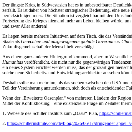
Der jüngste Krieg in Südwestasien hat es in unbestreitbarer Deutlich
zerfällt. Es ist daher von höchster strategischer Bedeutung, eine neue
berücksichtigen muss. Die Situation ist vergleichbar mit den Umstände
Fortsetzung des Krieges niemand mehr am Leben bleiben würde, um ein
und zwar Aller anderen!
Es liegen bereits mehrere Initiativen auf dem Tisch, die das Verstän
Staatsrats
Gerechtere und ausgewogenere globale Governance: Chin
Zukunftsgemeinschaft der Menschheit vorschlägt.
Aus einem ganz anderen Hintergrund kommend, aber im Wesentlichen 
Humanitas
veröffentlicht, die nicht nur die gegenwärtigen Tendenzen
ein neues System errichtet werden muss, das der großartigen menschli
solche neue Sicherheits- und Entwicklungsarchitektur aussehen könnte
Deshalb sollte man mehr tun, als das soeben zwischen den USA und d
Teil der Vereinbarung anzuerkennen, sich doch als entscheidender Fa
Wenn der „Erweiterte Oasenplan“ von mehreren Ländern der Region auf
Mittel der Konfliktlösung – eine existenzielle Frage im Zeitalter th
1. Webseite des Schiller-Instituts zum „Oasis“-Plan,
https://schillerin
2.
https://schillerinstitute.com/de/blog/2026/06/17/dringender-appell-