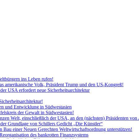
ltbürgern ins Leben rufen!
n das amerikanische Volk, Präsident Trump und den US-Kongreß!
der USA erfordert neue Sicherheitsarchitektur
Sicherheitsarchitektur!
den und Entwicklung in Südwestasien
felskreis der Gewalt in Südwestasien!
anzen Welt, einschließlich der USA, an den (nächsten) Präsidenten von
der Grundlage von Schillers Gedicht „Die Künstler“
n Bau einer Neuen Gerechten Weltwirtschaftsordnung unterstützen!
r Reorganisation des bankrotten Finanzsystems