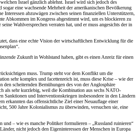
elchen Israel gänzlich ablehnt. Israel wird sich jedoch des
und sogar eine wachsende Mehrheit der amerikanischen Bevölkerung
ine Interessen abzuwägen zwischen seinen finanziellen Unterstützern,
esamte Abkommen im Kongress abgestimmt wird, um es blockieren zu
 seine Wahlversprechen verraten hat, und er muss angesichts der in
et, dass eine echte Vision der wirtschaftlichen Entwicklung für die
asenplan“.
änzende Zukunft in Wohlstand haben, gibt es einen Anreiz für einen
erücksichtigen muss. Trump steht vor dem Konflikt um die
tion sehr komplex und facettenreich ist, muss diese Krise – wie der
t von den scheiternden Bemühungen des von der Anglosphäre
ich als sehr kurzlebig, weil die Kombination aus sechs NATO-
gen Sanktionen und Interventionskriegen insbesondere in den Ländern
n erkannten das offensichtliche Ziel einer Neuauflage einer
cht, 500 Jahre Kolonialismus zu überwinden, versuchen sie, eine
n und – wie es manche Politiker formulieren – „Russland ruinieren“
r Länder, nicht jedoch den Eigeninteressen der Menschen in Europa