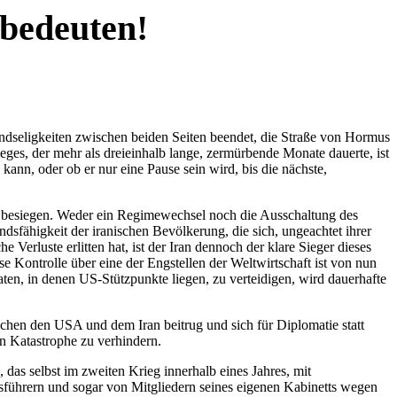
bedeuten!
indseligkeiten zwischen beiden Seiten beendet, die Straße von Hormus
ieges, der mehr als dreieinhalb lange, zermürbende Monate dauerte, ist
 kann, oder ob er nur eine Pause sein wird, bis die nächste,
n zu besiegen. Weder ein Regimewechsel noch die Ausschaltung des
sfähigkeit der iranischen Bevölkerung, die sich, ungeachtet ihrer
he Verluste erlitten hat, ist der Iran dennoch der klare Sieger dieses
se Kontrolle über eine der Engstellen der Weltwirtschaft ist von nun
aten, in denen US-Stützpunkte liegen, zu verteidigen, wird dauerhafte
schen den USA und dem Iran beitrug und sich für Diplomatie statt
en Katastrophe zu verhindern.
, das selbst im zweiten Krieg innerhalb eines Jahres, mit
onsführern und sogar von Mitgliedern seines eigenen Kabinetts wegen