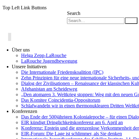
Top Left Link Buttons
Search
Über uns
Helga Zepp-LaRouche
LaRouche Jugendbewegung
Unsere Initiativen
Die Internationale Friedenskoalition (IPC)
­Zehn Prinzipien für eine neue internationale Sicherheits- u
Dialog der Zivilisationen – Renaissance der klassischen Kul
Afghanistan am Scheideweg
„Den atomaren 3. Weltkrieg stoppen: Weg mit den neuen G
Das Komitee Coincidentia-Oppositorum
Schlafwandeln wir in einen thermonuklearen Dritten Weltkr
Konferenzen
Das Ende der 500jährigen Kolonialepoche – für einen Dialog
EIR kündigt Dringlichkeitskonferenz am 6. April an
Konferenz: Epstein und die grenzenlose Verkommenheit der 
EIR-Forum: Die Lage ist schlimmer, als Sie denken