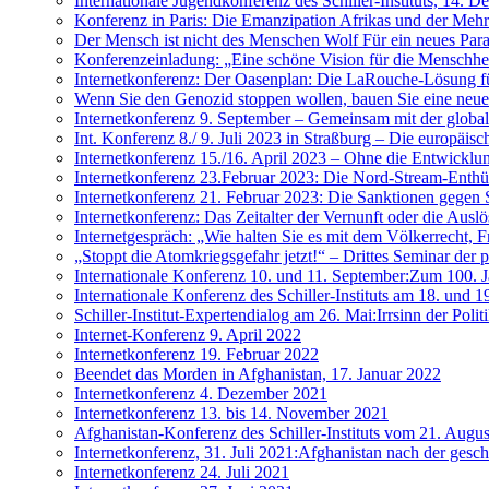
Internationale Jugendkonferenz des Schiller-Instituts, 14. 
Konferenz in Paris: Die Emanzipation Afrikas und der Mehr
Der Mensch ist nicht des Menschen Wolf Für ein neues Para
Konferenzeinladung: „Eine schöne Vision für die Menschhei
Internetkonferenz: Der Oasenplan: Die LaRouche-Lösung f
Wenn Sie den Genozid stoppen wollen, bauen Sie eine neue i
Internetkonferenz 9. September – Gemeinsam mit der globa
Int. Konferenz 8./ 9. Juli 2023 in Straßburg – Die europä
Internetkonferenz 15./16. April 2023 – Ohne die Entwicklu
Internetkonferenz 23.Februar 2023: Die Nord-Stream-Enthü
Internetkonferenz 21. Februar 2023: Die Sanktionen gegen
Internetkonferenz: Das Zeitalter der Vernunft oder die Aus
Internetgespräch: „Wie halten Sie es mit dem Völkerrecht, 
„Stoppt die Atomkriegsgefahr jetzt!“ – Drittes Seminar der
Internationale Konferenz 10. und 11. September:Zum 100.
Internationale Konferenz des Schiller-Instituts am 18. und 1
Schiller-Institut-Expertendialog am 26. Mai:Irrsinn der Poli
Internet-Konferenz 9. April 2022
Internetkonferenz 19. Februar 2022
Beendet das Morden in Afghanistan, 17. Januar 2022
Internetkonferenz 4. Dezember 2021
Internetkonferenz 13. bis 14. November 2021
Afghanistan-Konferenz des Schiller-Instituts vom 21. Augu
Internetkonferenz, 31. Juli 2021:Afghanistan nach der ges
Internetkonferenz 24. Juli 2021