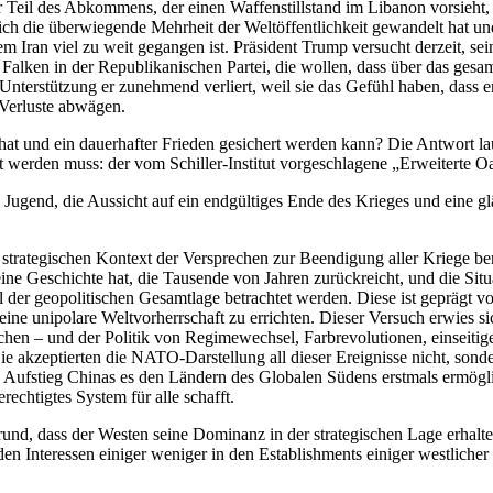
 Teil des Abkommens, der einen Waffenstillstand im Libanon vorsieht, w
ich die überwiegende Mehrheit der Weltöffentlichkeit gewandelt hat 
m Iran viel zu weit gegangen ist. Präsident Trump versucht derzeit, se
n Falken in der Republikanischen Partei, die wollen, dass über das g
terstützung er zunehmend verliert, weil sie das Gefühl haben, dass er
Verluste abwägen.
at und ein dauerhafter Frieden gesichert werden kann? Die Antwort laut
 werden muss: der vom Schiller-Institut vorgeschlagene „Erweiterte O
Jugend, die Aussicht auf ein endgültiges Ende des Krieges und eine gl
en strategischen Kontext der Versprechen zur Beendigung aller Kriege b
e Geschichte hat, die Tausende von Jahren zurückreicht, und die Situa
il der geopolitischen Gesamtlage betrachtet werden. Diese ist gepräg
ine unipolare Weltvorherrschaft zu errichten. Dieser Versuch erwies s
echen – und der Politik von Regimewechsel, Farbrevolutionen, einseiti
akzeptierten die NATO-Darstellung all dieser Ereignisse nicht, sonder
e Aufstieg Chinas es den Ländern des Globalen Südens erstmals ermögli
rechtigtes System für alle schafft.
und, dass der Westen seine Dominanz in der strategischen Lage erhalte
en Interessen einiger weniger in den Establishments einiger westliche