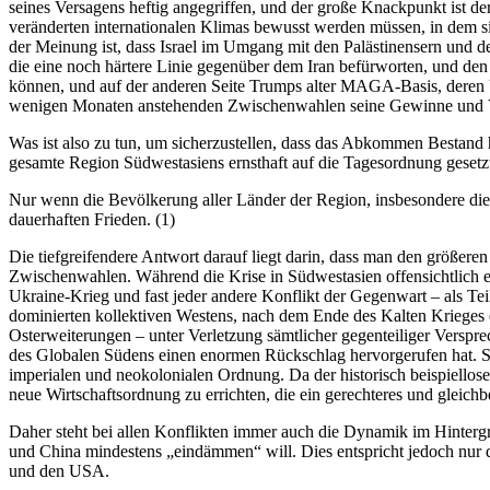
seines Versagens heftig angegriffen, und der große Knackpunkt ist der
veränderten internationalen Klimas bewusst werden müssen, in dem s
der Meinung ist, dass Israel im Umgang mit den Palästinensern und de
die eine noch härtere Linie gegenüber dem Iran befürworten, und de
können, und auf der anderen Seite Trumps alter MAGA-Basis, deren Un
wenigen Monaten anstehenden Zwischenwahlen seine Gewinne und 
Was ist also zu tun, um sicherzustellen, dass das Abkommen Bestand h
gesamte Region Südwestasiens ernsthaft auf die Tagesordnung gesetzt
Nur wenn die Bevölkerung aller Länder der Region, insbesondere die 
dauerhaften Frieden. (1)
Die tiefgreifendere Antwort darauf liegt darin, dass man den größer
Zwischenwahlen. Während die Krise in Südwestasien offensichtlich ein
Ukraine-Krieg und fast jeder andere Konflikt der Gegenwart – als Te
dominierten kollektiven Westens, nach dem Ende des Kalten Krieges e
Osterweiterungen – unter Verletzung sämtlicher gegenteiliger Verspr
des Globalen Südens einen enormen Rückschlag hervorgerufen hat. Sie 
imperialen und neokolonialen Ordnung. Da der historisch beispiellos
neue Wirtschaftsordnung zu errichten, die ein gerechteres und gleichbe
Daher steht bei allen Konflikten immer auch die Dynamik im Hintergr
und China mindestens „eindämmen“ will. Dies entspricht jedoch nur d
und den USA.