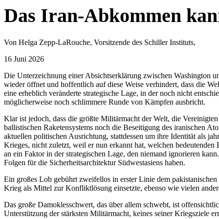
Das Iran-Abkommen kann 
Von Helga Zepp-LaRouche, Vorsitzende des Schiller Instituts,
16 Juni 2026
Die Unterzeichnung einer Absichtserklärung zwischen Washington und 
wieder öffnet und hoffentlich auf diese Weise verhindert, dass die We
eine erheblich veränderte strategische Lage, in der noch nicht entschi
möglicherweise noch schlimmere Runde von Kämpfen ausbricht.
Klar ist jedoch, dass die größte Militärmacht der Welt, die Vereinig
ballistischen Raketensystems noch die Beseitigung des iranischen At
aktuellen politischen Ausrichtung, stattdessen um ihre Identität als jah
Krieges, nicht zuletzt, weil er nun erkannt hat, welchen bedeutenden 
an ein Faktor in der strategischen Lage, den niemand ignorieren kann
Folgen für die Sicherheitsarchitektur Südwestasiens haben.
Ein großes Lob gebührt zweifellos in erster Linie dem pakistanischen
Krieg als Mittel zur Konfliktlösung einsetzte, ebenso wie vielen ande
Das große Damoklesschwert, das über allem schwebt, ist offensichtlich 
Unterstützung der stärksten Militärmacht, keines seiner Kriegsziele 