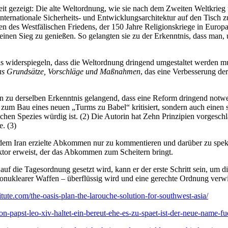
keit gezeigt: Die alte Weltordnung, wie sie nach dem Zweiten Weltkrie
 internationale Sicherheits- und Entwicklungsarchitektur auf den Tisch 
n des Westfälischen Friedens, der 150 Jahre Religionskriege in Europa 
en Sieg zu genießen. So gelangten sie zu der Erkenntnis, dass man, u
dnis widerspiegeln, dass die Weltordnung dringend umgestaltet werden 
as Grundsätze, Vorschläge und Maßnahmen
, das eine Verbesserung de
zu derselben Erkenntnis gelangend, dass eine Reform dringend notwen
 zum Bau eines neuen „Turms zu Babel“ kritisiert, sondern auch einen s
chen Spezies würdig ist. (2) Die Autorin hat Zehn Prinzipien vorgeschl
. (3)
em Iran erzielte Abkommen nur zu kommentieren und darüber zu spekul
ktor erweist, der das Abkommen zum Scheitern bringt.
 die Tagesordnung gesetzt wird, kann er der erste Schritt sein, um di
ermonuklearer Waffen – überflüssig wird und eine gerechte Ordnung verwi
stitute.com/the-oasis-plan-the-larouche-solution-for-southwest-asia/
von-papst-leo-xiv-haltet-ein-bereut-ehe-es-zu-spaet-ist-der-neue-name-fu