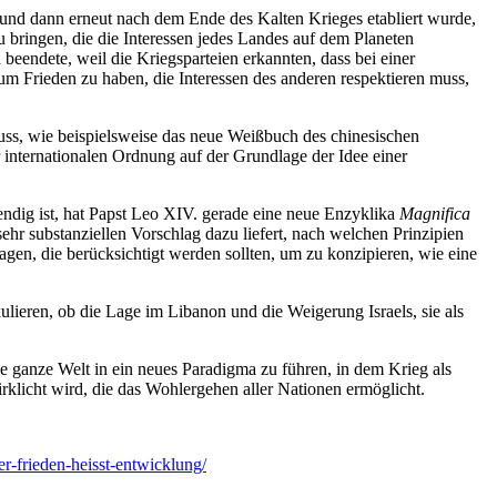
g und dann erneut nach dem Ende des Kalten Krieges etabliert wurde,
zu bringen, die die Interessen jedes Landes auf dem Planeten
beendete, weil die Kriegsparteien erkannten, dass bei einer
m Frieden zu haben, die Interessen des anderen respektieren muss,
muss, wie beispielsweise das neue Weißbuch des chinesischen
r internationalen Ordnung auf der Grundlage der Idee einer
dig ist, hat Papst Leo XIV. gerade eine neue Enzyklika
Magnifica
ehr substanziellen Vorschlag dazu liefert, nach welchen Prinzipien
agen, die berücksichtigt werden sollten, um zu konzipieren, wie eine
ieren, ob die Lage im Libanon und die Weigerung Israels, sie als
e ganze Welt in ein neues Paradigma zu führen, in dem Krieg als
rklicht wird, die das Wohlergehen aller Nationen ermöglicht.
er-frieden-heisst-entwicklung/