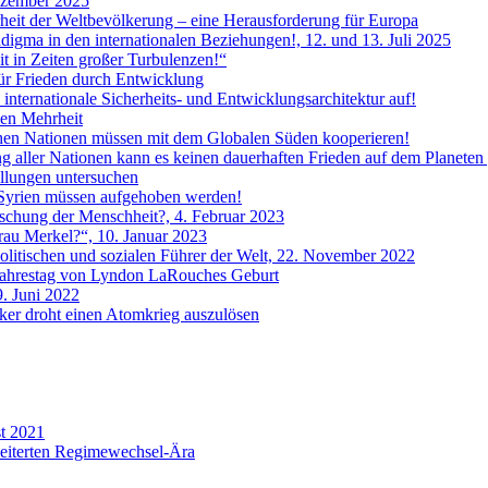
Dezember 2025
heit der Weltbevölkerung – eine Herausforderung für Europa
digma in den internationalen Beziehungen!, 12. und 13. Juli 2025
t in Zeiten großer Turbulenzen!“
ür Frieden durch Entwicklung
nternationale Sicherheits- und Entwicklungsarchitektur auf!
len Mehrheit
ischen Nationen müssen mit dem Globalen Süden kooperieren!
ng aller Nationen kann es keinen dauerhaften Frieden auf dem Planeten
llungen untersuchen
 Syrien müssen aufgehoben werden!
löschung der Menschheit?, 4. Februar 2023
Frau Merkel?“, 10. Januar 2023
 politischen und sozialen Führer der Welt, 22. November 2022
 Jahrestag von Lyndon LaRouches Geburt
9. Juni 2022
tiker droht einen Atomkrieg auszulösen
st 2021
cheiterten Regimewechsel-Ära