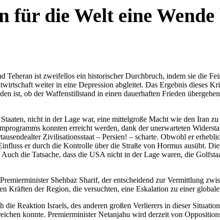
für die Welt eine Wende 
Teheran ist zweifellos ein historischer Durchbruch, indem sie die Fe
ltwirtschaft weiter in eine Depression abgleitet. Das Ergebnis dieses Kr
eden ist, ob der Waffenstillstand in einen dauerhaften Frieden übergehen
ten Staaten, nicht in der Lage war, eine mittelgroße Macht wie den Ira
omprogramms konnten erreicht werden, dank der unerwarteten Widerstand
rtausendealter Zivilisationsstaat – Persien! – scharte. Obwohl er erheblic
Einfluss er durch die Kontrolle über die Straße von Hormus ausübt. Die
. Auch die Tatsache, dass die USA nicht in der Lage waren, die Golfsta
 Premierminister Shehbaz Sharif, der entscheidend zur Vermittlung zwi
ren Kräften der Region, die versuchten, eine Eskalation zu einer global
die Reaktion Israels, des anderen großen Verlierers in dieser Situation
erreichen konnte. Premierminister Netanjahu wird derzeit von Oppositi