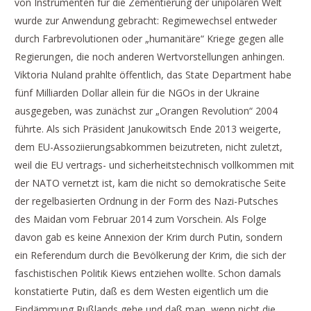
von Instrumenten für die Zementierung der unipolaren Welt
wurde zur Anwendung gebracht: Regimewechsel entweder
durch Farbrevolutionen oder „humanitäre“ Kriege gegen alle
Regierungen, die noch anderen Wertvorstellungen anhingen.
Viktoria Nuland prahlte öffentlich, das State Department habe
fünf Milliarden Dollar allein für die NGOs in der Ukraine
ausgegeben, was zunächst zur „Orangen Revolution“ 2004
führte. Als sich Präsident Janukowitsch Ende 2013 weigerte,
dem EU-Assoziierungsabkommen beizutreten, nicht zuletzt,
weil die EU vertrags- und sicherheitstechnisch vollkommen mit
der NATO vernetzt ist, kam die nicht so demokratische Seite
der regelbasierten Ordnung in der Form des Nazi-Putsches
des Maidan vom Februar 2014 zum Vorschein. Als Folge
davon gab es keine Annexion der Krim durch Putin, sondern
ein Referendum durch die Bevölkerung der Krim, die sich der
faschistischen Politik Kiews entziehen wollte. Schon damals
konstatierte Putin, daß es dem Westen eigentlich um die
Eindämmung Rußlands gehe und daß man, wenn nicht die