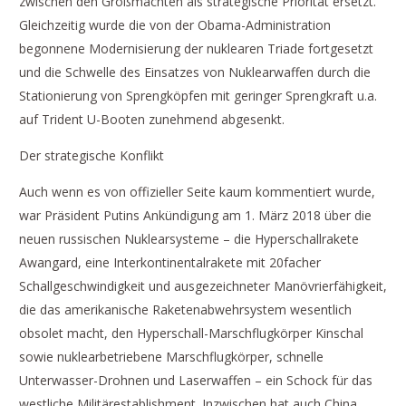
zwischen den Großmächten als strategische Priorität ersetzt.
Gleichzeitig wurde die von der Obama-Administration
begonnene Modernisierung der nuklearen Triade fortgesetzt
und die Schwelle des Einsatzes von Nuklearwaffen durch die
Stationierung von Sprengköpfen mit geringer Sprengkraft u.a.
auf Trident U-Booten zunehmend abgesenkt.
Der strategische Konflikt
Auch wenn es von offizieller Seite kaum kommentiert wurde,
war Präsident Putins Ankündigung am 1. März 2018 über die
neuen russischen Nuklearsysteme – die Hyperschallrakete
Awangard, eine Interkontinentalrakete mit 20facher
Schallgeschwindigkeit und ausgezeichneter Manövrierfähigkeit,
die das amerikanische Raketenabwehrsystem wesentlich
obsolet macht, den Hyperschall-Marschflugkörper Kinschal
sowie nuklearbetriebene Marschflugkörper, schnelle
Unterwasser-Drohnen und Laserwaffen – ein Schock für das
westliche Militärestablishment. Inzwischen hat auch China