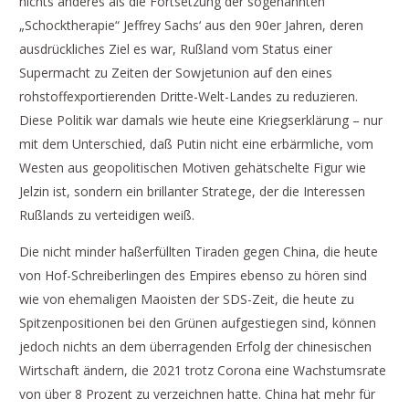
nichts anderes als die Fortsetzung der sogenannten
„Schocktherapie“ Jeffrey Sachs‘ aus den 90er Jahren, deren
ausdrückliches Ziel es war, Rußland vom Status einer
Supermacht zu Zeiten der Sowjetunion auf den eines
rohstoffexportierenden Dritte-Welt-Landes zu reduzieren.
Diese Politik war damals wie heute eine Kriegserklärung – nur
mit dem Unterschied, daß Putin nicht eine erbärmliche, vom
Westen aus geopolitischen Motiven gehätschelte Figur wie
Jelzin ist, sondern ein brillanter Stratege, der die Interessen
Rußlands zu verteidigen weiß.
Die nicht minder haßerfüllten Tiraden gegen China, die heute
von Hof-Schreiberlingen des Empires ebenso zu hören sind
wie von ehemaligen Maoisten der SDS-Zeit, die heute zu
Spitzenpositionen bei den Grünen aufgestiegen sind, können
jedoch nichts an dem überragenden Erfolg der chinesischen
Wirtschaft ändern, die 2021 trotz Corona eine Wachstumsrate
von über 8 Prozent zu verzeichnen hatte. China hat mehr für