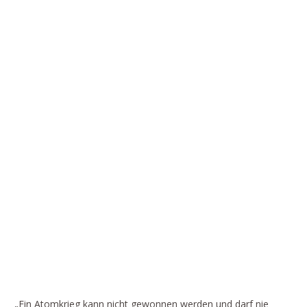
ARTIKEL VON HELGA ZEPP-LAROUCHE:
100 SEKUNDEN VOR ZWÖLF AUF DER
ATOMKRIEGSUHR: WIR BRAUCHEN EINE
NEUE SICHERHEITSARCHITEKTUR!
„Ein Atomkrieg kann nicht gewonnen werden und darf nie