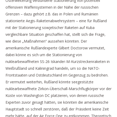
Osterweiterung verbundene Stationierung von potentiell
offensiven Waffensystemen in der Nähe der russischen
Grenzen – dazu gehört z.B. das in Polen und Rumänien
stationierte Aegis-Raketenabwehrsystem – eine für Rußland
mit der Stationierung sowjetischer Raketen auf Kuba
vergleichbare Situation geschaffen hat, stellt sich die Frage,
wie diese „Maßnahmen“ aussehen könnten. Der
amerikanische Rußlandexperte Gilbert Doctorow vermutet,
dabei könne es sich um die Stationierung von
nuklearbewaffneten SS-26 Iskander-M-Kurzstreckenraketen in
Weißrußland und Kaliningrad handeln, um so die NATO-
Frontstaaten und Ostdeutschland im Gegenzug zu bedrohen.
Er vermutet weiterhin, Rußland könnte seegestützte
nuklearbewaffnete Zirkon-Überschall-Marschflugkörper vor der
Küste von Washington DC platzieren, von denen russische
Experten zuvor gesagt hätten, sie könnten die amerikanische
Hauptstadt so schnell zerstören, daß der Präsident keine Zeit
mehr hätte, auf der Air Force One zu entkommen. Theoretisch