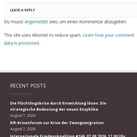
LEAVE A REPLY
Du musst
angemeldet
sein, um einen Kommentar abzugeben.
This site uses Akismet to reduce spam.
Learn how your comment
data is processed.
RECENT POSTS
Die Flüchtlingskrise durch Entwicklung lösen: Die
strategische Bedeutung der neuen Enzyklika
August 7, 2026
EIR-Krisenforum zur Krise der Zwangsmigration
August 7, 2026
Internationale Friedenskoalition #166, 07.08.2026, 17.00 Uhr