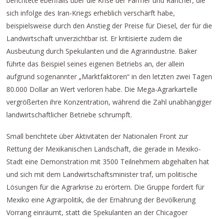
berichtete ebenfalls über die Krise der Farmer und Rancher, die
sich infolge des Iran-Kriegs erheblich verschärft habe,
beispielsweise durch den Anstieg der Preise für Diesel, der für die
Landwirtschaft unverzichtbar ist. Er kritisierte zudem die
Ausbeutung durch Spekulanten und die Agrarindustrie. Baker
führte das Beispiel seines eigenen Betriebs an, der allein
aufgrund sogenannter „Marktfaktoren“ in den letzten zwei Tagen
80.000 Dollar an Wert verloren habe. Die Mega-Agrarkartelle
vergrößerten ihre Konzentration, während die Zahl unabhängiger
landwirtschaftlicher Betriebe schrumpft.
Small berichtete über Aktivitäten der Nationalen Front zur
Rettung der Mexikanischen Landschaft, die gerade in Mexiko-
Stadt eine Demonstration mit 3500 Teilnehmern abgehalten hat
und sich mit dem Landwirtschaftsminister traf, um politische
Lösungen für die Agrarkrise zu erörtern. Die Gruppe fordert für
Mexiko eine Agrarpolitik, die der Ernährung der Bevölkerung
Vorrang einräumt, statt die Spekulanten an der Chicagoer