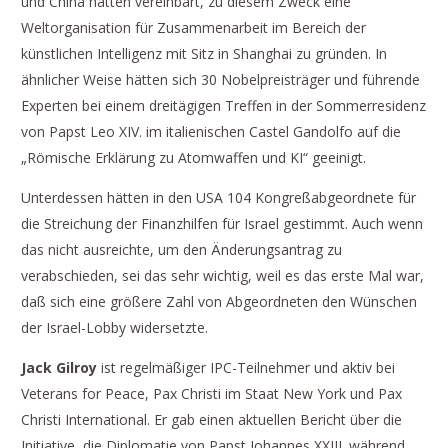
und China hätten vereinbart, zu diesem Zweck eine
Weltorganisation für Zusammenarbeit im Bereich der
künstlichen Intelligenz mit Sitz in Shanghai zu gründen. In
ähnlicher Weise hätten sich 30 Nobelpreisträger und führende
Experten bei einem dreitägigen Treffen in der Sommerresidenz
von Papst Leo XIV. im italienischen Castel Gandolfo auf die
„Römische Erklärung zu Atomwaffen und KI“ geeinigt.
Unterdessen hätten in den USA 104 Kongreßabgeordnete für
die Streichung der Finanzhilfen für Israel gestimmt. Auch wenn
das nicht ausreichte, um den Änderungsantrag zu
verabschieden, sei das sehr wichtig, weil es das erste Mal war,
daß sich eine größere Zahl von Abgeordneten den Wünschen
der Israel-Lobby widersetzte.
Jack Gilroy
ist regelmäßiger IPC-Teilnehmer und aktiv bei
Veterans for Peace, Pax Christi im Staat New York und Pax
Christi International. Er gab einen aktuellen Bericht über die
Initiative, die Diplomatie von Papst Johannes XXIII. während