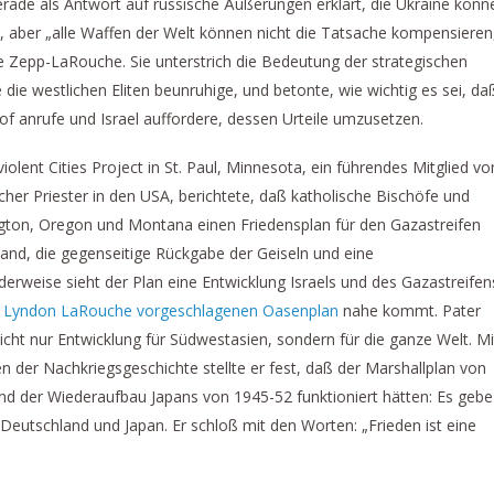
rade als Antwort auf russische Äußerungen erklärt, die Ukraine könn
“, aber „alle Waffen der Welt können nicht die Tatsache kompensieren
e Zepp-LaRouche. Sie unterstrich die Bedeutung der strategischen
 die westlichen Eliten beunruhige, und betonte, wie wichtig es sei, da
of anrufe und Israel auffordere, dessen Urteile umzusetzen.
olent Cities Project in St. Paul, Minnesota, ein führendes Mitglied vo
scher Priester in den USA, berichtete, daß katholische Bischöfe und
on, Oregon und Montana einen Friedensplan für den Gazastreifen
tand, die gegenseitige Rückgabe der Geiseln und eine
erweise sieht der Plan eine Entwicklung Israels und des Gazastreifen
n
Lyndon LaRouche vorgeschlagenen Oasenplan
nahe kommt. Pater
cht nur Entwicklung für Südwestasien, sondern für die ganze Welt. Mi
en der Nachkriegsgeschichte stellte er fest, daß der Marshallplan von
nd der Wiederaufbau Japans von 1945-52 funktioniert hätten: Es gebe
utschland und Japan. Er schloß mit den Worten: „Frieden ist eine