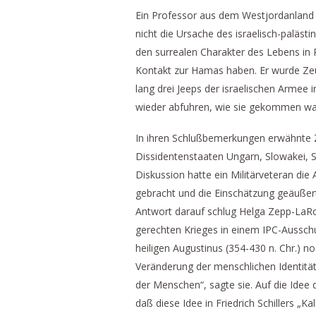
Ein Professor aus dem Westjordanland 
nicht die Ursache des israelisch-palästi
den surrealen Charakter des Lebens in Pa
Kontakt zur Hamas haben. Er wurde Zeu
lang drei Jeeps der israelischen Armee 
wieder abfuhren, wie sie gekommen wa
In ihren Schlußbemerkungen erwähnte 
Dissidentenstaaten Ungarn, Slowakei, 
Diskussion hatte ein Militärveteran die
gebracht und die Einschätzung geäußert,
Antwort darauf schlug Helga Zepp-LaRo
gerechten Krieges in einem IPC-Ausschuß
heiligen Augustinus (354-430 n. Chr.) n
Veränderung der menschlichen Identitä
der Menschen“, sagte sie. Auf die Idee
daß diese Idee in Friedrich Schillers „Ka