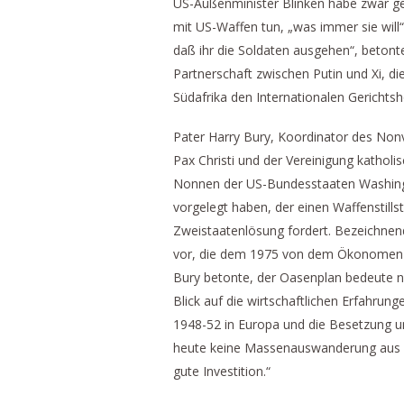
US-Außenminister Blinken habe zwar ge
mit US-Waffen tun, „was immer sie will
daß ihr die Soldaten ausgehen“, betont
Partnerschaft zwischen Putin und Xi, die
Südafrika den Internationalen Gerichtsh
Pater Harry Bury, Koordinator des Nonvi
Pax Christi und der Vereinigung katholi
Nonnen der US-Bundesstaaten Washingt
vorgelegt haben, der einen Waffenstills
Zweistaatenlösung fordert. Bezeichnend
vor, die dem 1975 von dem Ökonome
Bury betonte, der Oasenplan bedeute ni
Blick auf die wirtschaftlichen Erfahrung
1948-52 in Europa und die Besetzung u
heute keine Massenauswanderung aus De
gute Investition.“