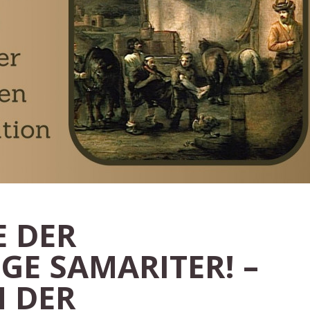
E DER
GE SAMARITER! –
N DER