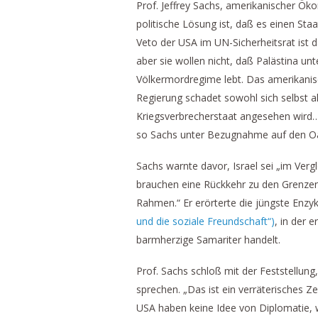
Prof. Jeffrey Sachs, amerikanischer Öko
politische Lösung ist, daß es einen Staa
Veto der USA im UN-Sicherheitsrat ist da
aber sie wollen nicht, daß Palästina u
Völkermordregime lebt. Das amerikanisc
Regierung schadet sowohl sich selbst al
Kriegsverbrecherstaat angesehen wird… 
so Sachs unter Bezugnahme auf den O
Sachs warnte davor, Israel sei „im Vergl
brauchen eine Rückkehr zu den Grenzen
Rahmen.“ Er erörterte die jüngste Enzy
und die soziale Freundschaft“)
, in der 
barmherzige Samariter handelt.
Prof. Sachs schloß mit der Feststellung,
sprechen. „Das ist ein verräterisches Z
USA haben keine Idee von Diplomatie, 