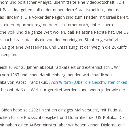
nom und politischer Analyst, übermittelte eine Videobotschaft. „Die
t Palästina geben sollte, der neben dem Staat Israel lebt, aber das
s Hindernis. Die Völker der Region sind zum Frieden mit Israel bereit,
nter einem Apartheidregime oder schlimmer noch, unter einem
he Volk und die ganze Welt wollen, daß Palästina Rechte hat. Die US
s auch Israel, das als ein von den Vereinigten Staaten geschützter
Es gibt eine Wasserkrise, und Entsalzung ist der Weg in die Zukunft“,
asenplan.
eich zu vor 25 Jahren absolut radikalisiert und extremistisch… Wir
 von 1967 und einen damit einhergehenden wirtschaftlichen
klika von Papst Franziskus,
Fratelli tutti
(„Über die Geschwisterlichkeit
er betont, daß die Welt nur gerettet werden kann, wenn jeder wie der
 Biden habe seit 2021 nicht ein einziges Mal versucht, mit Putin zu
eichen für die Rücksichtslosigkeit und Dummheit der US-Politik… Die
wir haben einen Außenminister, aber wir haben keinen Diplomaten.“