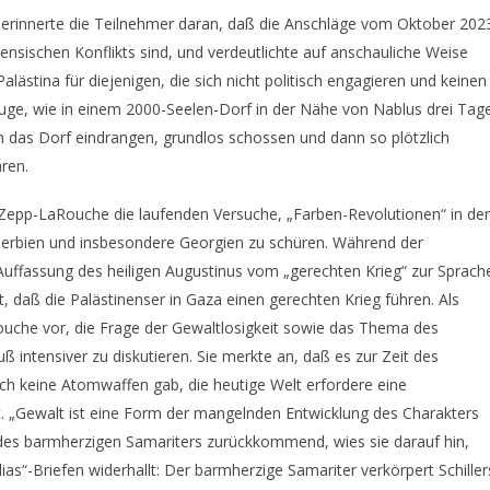
erinnerte die Teilnehmer daran, daß die Anschläge vom Oktober 202
nensischen Konflikts sind, und verdeutlichte auf anschauliche Weise
lästina für diejenigen, die sich nicht politisch engagieren und keinen
ge, wie in einem 2000-Seelen-Dorf in der Nähe von Nablus drei Tag
in das Dorf eindrangen, grundlos schossen und dann so plötzlich
ren.
Zepp-LaRouche die laufenden Versuche, „Farben-Revolutionen“ in de
Serbien und insbesondere Georgien zu schüren. Während der
 Auffassung des heiligen Augustinus vom „gerechten Krieg“ zur Sprach
 daß die Palästinenser in Gaza einen gerechten Krieg führen. Als
uche vor, die Frage der Gewaltlosigkeit sowie das Thema des
 intensiver zu diskutieren. Sie merkte an, daß es zur Zeit des
och keine Atomwaffen gab, die heutige Welt erfordere eine
t. „Gewalt ist eine Form der mangelnden Entwicklung des Charakters
 des barmherzigen Samariters zurückkommend, wies sie darauf hin,
llias“-Briefen widerhallt: Der barmherzige Samariter verkörpert Schiller