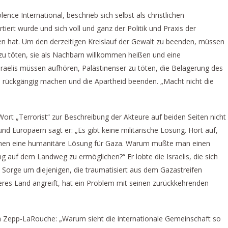
ce International, beschrieb sich selbst als christlichen
tiert wurde und sich voll und ganz der Politik und Praxis der
ben hat. Um den derzeitigen Kreislauf der Gewalt zu beenden, müssen
s zu töten, sie als Nachbarn willkommen heißen und eine
sraelis müssen aufhören, Palästinenser zu töten, die Belagerung des
rückgängig machen und die Apartheid beenden. „Macht nicht die
ort „Terrorist“ zur Beschreibung der Akteure auf beiden Seiten nicht
 Europäern sagt er: „Es gibt keine militärische Lösung. Hört auf,
uchen eine humanitäre Lösung für Gaza. Warum mußte man einen
g auf dem Landweg zu ermöglichen?“ Er lobte die Israelis, die sich
Sorge um diejenigen, die traumatisiert aus dem Gazastreifen
eres Land angreift, hat ein Problem mit seinen zurückkehrenden
 Zepp-LaRouche: „Warum sieht die internationale Gemeinschaft so