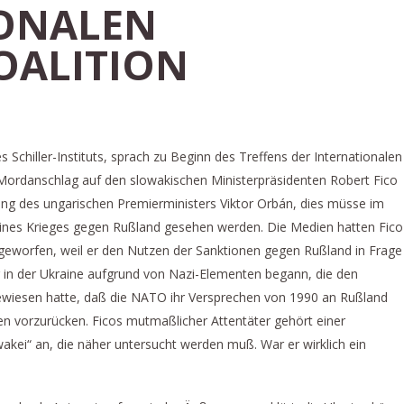
IONALEN
OALITION
Schiller-Instituts, sprach zu Beginn des Treffens der Internationalen
 Mordanschlag auf den slowakischen Ministerpräsidenten Robert Fico
ung des ungarischen Premierministers Viktor Orbán, dies müsse im
nes Krieges gegen Rußland gesehen werden. Die Medien hatten Fico
rgeworfen, weil er den Nutzen der Sanktionen gegen Rußland in Frage
eg in der Ukraine aufgrund von Nazi-Elementen begann, die den
gewiesen hatte, daß die NATO ihr Versprechen von 1990 an Rußland
en vorzurücken. Ficos mutmaßlicher Attentäter gehört einer
kei“ an, die näher untersucht werden muß. War er wirklich ein