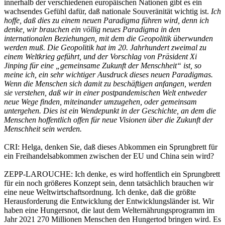
innerhalb der verschiedenen europäischen Nationen gibt es ein
wachsendes Gefühl dafür, daß nationale Souveränität wichtig ist.
Ich
hoffe, daß dies zu einem neuen Paradigma führen wird, denn ich
denke, wir brauchen ein völlig neues Paradigma in den
internationalen Beziehungen, mit dem die Geopolitik überwunden
werden muß. Die Geopolitik hat im 20. Jahrhundert zweimal zu
einem Weltkrieg geführt, und der Vorschlag von Präsident Xi
Jinping für eine „gemeinsame Zukunft der Menschheit“ ist, so
meine ich, ein sehr wichtiger Ausdruck dieses neuen Paradigmas.
Wenn die Menschen sich damit zu beschäftigen anfangen, werden
sie verstehen, daß wir in einer postpandemischen Welt entweder
neue Wege finden, miteinander umzugehen, oder gemeinsam
untergehen. Dies ist ein Wendepunkt in der Geschichte, an dem die
Menschen hoffentlich offen für neue Visionen über die Zukunft der
Menschheit sein werden.
CRI: Helga, denken Sie, daß dieses Abkommen ein Sprungbrett für
ein Freihandelsabkommen zwischen der EU und China sein wird?
ZEPP-LAROUCHE: Ich denke, es wird hoffentlich ein Sprungbrett
für ein noch größeres Konzept sein, denn tatsächlich brauchen wir
eine neue Weltwirtschaftsordnung. Ich denke, daß die größte
Herausforderung die Entwicklung der Entwicklungsländer ist. Wir
haben eine Hungersnot, die laut dem Welternährungsprogramm im
Jahr 2021 270 Millionen Menschen den Hungertod bringen wird. Es