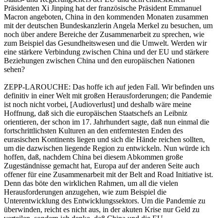
Präsidenten Xi Jinping hat der französische Präsident Emmanuel
Macron angeboten, China in den kommenden Monaten zusammen
mit der deutschen Bundeskanzlerin Angela Merkel zu besuchen, um
noch über andere Bereiche der Zusammenarbeit zu sprechen, wie
zum Beispiel das Gesundheitswesen und die Umwelt. Werden wir
eine stärkere Verbindung zwischen China und der EU und stärkere
Beziehungen zwischen China und den europäischen Nationen
sehen?
ZEPP-LAROUCHE: Das hoffe ich auf jeden Fall. Wir befinden uns
definitiv in einer Welt mit großen Herausforderungen; die Pandemie
ist noch nicht vorbei, [Audioverlust] und deshalb wäre meine
Hoffnung, daß sich die europäischen Staatschefs an Leibniz
orientieren, der schon im 17. Jahrhundert sagte, daß nun einmal die
fortschrittlichsten Kulturen an den entferntesten Enden des
eurasischen Kontinents liegen und sich die Hände reichen sollten,
um die dazwischen liegende Region zu entwickeln. Nun würde ich
hoffen, daß, nachdem China bei diesem Abkommen große
Zugeständnisse gemacht hat, Europa auf der anderen Seite auch
offener für eine Zusammenarbeit mit der Belt and Road Initiative ist.
Denn das böte den wirklichen Rahmen, um all die vielen
Herausforderungen anzugehen, wie zum Beispiel die
Unterentwicklung des Entwicklungssektors. Um die Pandemie zu
überwinden, reicht es nicht aus, in der akuten Krise nur Geld zu