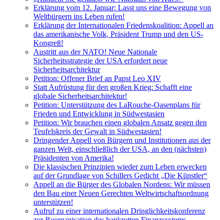
Erklärung vom 12. Januar: Lasst uns eine Bewegung von
Weltbürgern ins Leben rufen!
Erklärung der Internationalen Friedenskoalition: Appell an
das amerikanische Volk, Präsident Trump und den US-
Kongreß!
Austritt aus der NATO! Neue Nationale
Sicherheitsstrategie der USA erfordert neue
Sicherheitsarchitektur
Petition: Offener Brief an Papst Leo XIV
Statt Aufrüstung für den großen Krieg: Schafft eine
globale Sicherheitsarchitektur!
Petition: Unterstützung des LaRouche-Oasenplans für
Frieden und Entwicklung in Südwestasien
Petition: Wir brauchen einen globalen Ansatz gegen den
Teufelskreis der Gewalt in Südwestasien!
Dringender Appell von Bürgern und Institutionen aus der
ganzen Welt, einschließlich der USA, an den (nächsten)
Präsidenten von Amerika!
Die klassischen Prinzipien wieder zum Leben erwecken
auf der Grundlage von Schillers Gedicht „Die Künstler“
Appell an die Bürger des Globalen Nordens: Wir müssen
den Bau einer Neuen Gerechten Weltwirtschaftsordnung
unterstützen!
Aufruf zu einer internationalen Dringlichkeitskonferenz
zur Reorganisation des bankrotten Finanzsystems