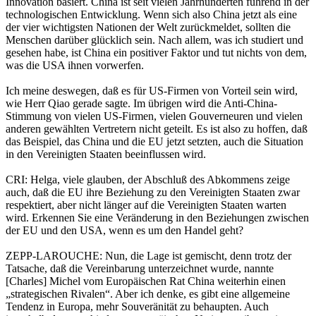
Innovation basiert. China ist seit vielen Jahrhunderten führend in der
technologischen Entwicklung. Wenn sich also China jetzt als eine
der vier wichtigsten Nationen der Welt zurückmeldet, sollten die
Menschen darüber glücklich sein. Nach allem, was ich studiert und
gesehen habe, ist China ein positiver Faktor und tut nichts von dem,
was die USA ihnen vorwerfen.
Ich meine deswegen, daß es für US-Firmen von Vorteil sein wird,
wie Herr Qiao gerade sagte. Im übrigen wird die Anti-China-
Stimmung von vielen US-Firmen, vielen Gouverneuren und vielen
anderen gewählten Vertretern nicht geteilt. Es ist also zu hoffen, daß
das Beispiel, das China und die EU jetzt setzten, auch die Situation
in den Vereinigten Staaten beeinflussen wird.
CRI: Helga, viele glauben, der Abschluß des Abkommens zeige
auch, daß die EU ihre Beziehung zu den Vereinigten Staaten zwar
respektiert, aber nicht länger auf die Vereinigten Staaten warten
wird. Erkennen Sie eine Veränderung in den Beziehungen zwischen
der EU und den USA, wenn es um den Handel geht?
ZEPP-LAROUCHE: Nun, die Lage ist gemischt, denn trotz der
Tatsache, daß die Vereinbarung unterzeichnet wurde, nannte
[Charles] Michel vom Europäischen Rat China weiterhin einen
„strategischen Rivalen“. Aber ich denke, es gibt eine allgemeine
Tendenz in Europa, mehr Souveränität zu behaupten. Auch