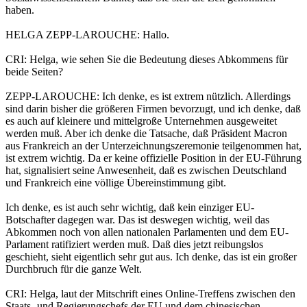
haben.
HELGA ZEPP-LAROUCHE: Hallo.
CRI: Helga, wie sehen Sie die Bedeutung dieses Abkommens für
beide Seiten?
ZEPP-LAROUCHE: Ich denke, es ist extrem nützlich. Allerdings
sind darin bisher die größeren Firmen bevorzugt, und ich denke, daß
es auch auf kleinere und mittelgroße Unternehmen ausgeweitet
werden muß. Aber ich denke die Tatsache, daß Präsident Macron
aus Frankreich an der Unterzeichnungszeremonie teilgenommen hat,
ist extrem wichtig. Da er keine offizielle Position in der EU-Führung
hat, signalisiert seine Anwesenheit, daß es zwischen Deutschland
und Frankreich eine völlige Übereinstimmung gibt.
Ich denke, es ist auch sehr wichtig, daß kein einziger EU-
Botschafter dagegen war. Das ist deswegen wichtig, weil das
Abkommen noch von allen nationalen Parlamenten und dem EU-
Parlament ratifiziert werden muß. Daß dies jetzt reibungslos
geschieht, sieht eigentlich sehr gut aus. Ich denke, das ist ein großer
Durchbruch für die ganze Welt.
CRI: Helga, laut der Mitschrift eines Online-Treffens zwischen den
Staats- und Regierungschefs der EU und dem chinesischen