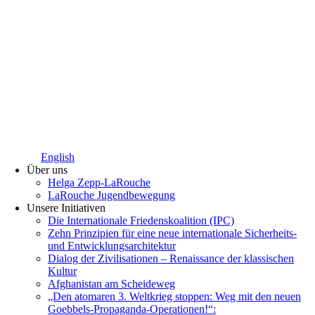
English
Über uns
Helga Zepp-LaRouche
LaRouche Jugendbewegung
Unsere Initiativen
Die Internationale Friedenskoalition (IPC)
­Zehn Prinzipien für eine neue internationale Sicherheits-
und Entwicklungsarchitektur
Dialog der Zivilisationen – Renaissance der klassischen
Kultur
Afghanistan am Scheideweg
„Den atomaren 3. Weltkrieg stoppen: Weg mit den neuen
Goebbels-Propaganda-Operationen!“: