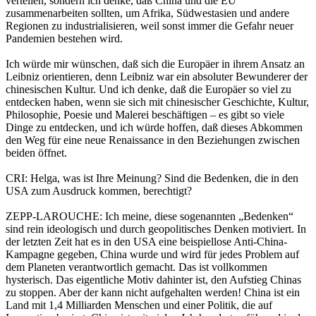
verteilen, sondern ich denke, daß China und die EU
zusammenarbeiten sollten, um Afrika, Südwestasien und andere
Regionen zu industrialisieren, weil sonst immer die Gefahr neuer
Pandemien bestehen wird.
Ich würde mir wünschen, daß sich die Europäer in ihrem Ansatz an
Leibniz orientieren, denn Leibniz war ein absoluter Bewunderer der
chinesischen Kultur. Und ich denke, daß die Europäer so viel zu
entdecken haben, wenn sie sich mit chinesischer Geschichte, Kultur,
Philosophie, Poesie und Malerei beschäftigen – es gibt so viele
Dinge zu entdecken, und ich würde hoffen, daß dieses Abkommen
den Weg für eine neue Renaissance in den Beziehungen zwischen
beiden öffnet.
CRI: Helga, was ist Ihre Meinung? Sind die Bedenken, die in den
USA zum Ausdruck kommen, berechtigt?
ZEPP-LAROUCHE: Ich meine, diese sogenannten „Bedenken“
sind rein ideologisch und durch geopolitisches Denken motiviert. In
der letzten Zeit hat es in den USA eine beispiellose Anti-China-
Kampagne gegeben, China wurde und wird für jedes Problem auf
dem Planeten verantwortlich gemacht. Das ist vollkommen
hysterisch. Das eigentliche Motiv dahinter ist, den Aufstieg Chinas
zu stoppen. Aber der kann nicht aufgehalten werden! China ist ein
Land mit 1,4 Milliarden Menschen und einer Politik, die auf