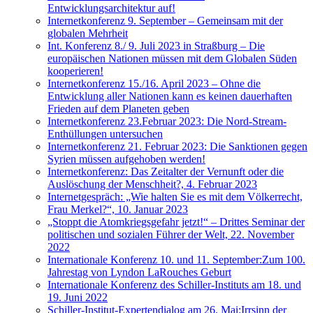
Entwicklungsarchitektur auf!
Internetkonferenz 9. September – Gemeinsam mit der
globalen Mehrheit
Int. Konferenz 8./ 9. Juli 2023 in Straßburg – Die
europäischen Nationen müssen mit dem Globalen Süden
kooperieren!
Internetkonferenz 15./16. April 2023 – Ohne die
Entwicklung aller Nationen kann es keinen dauerhaften
Frieden auf dem Planeten geben
Internetkonferenz 23.Februar 2023: Die Nord-Stream-
Enthüllungen untersuchen
Internetkonferenz 21. Februar 2023: Die Sanktionen gegen
Syrien müssen aufgehoben werden!
Internetkonferenz: Das Zeitalter der Vernunft oder die
Auslöschung der Menschheit?, 4. Februar 2023
Internetgespräch: „Wie halten Sie es mit dem Völkerrecht,
Frau Merkel?“, 10. Januar 2023
„Stoppt die Atomkriegsgefahr jetzt!“ – Drittes Seminar der
politischen und sozialen Führer der Welt, 22. November
2022
Internationale Konferenz 10. und 11. September:Zum 100.
Jahrestag von Lyndon LaRouches Geburt
Internationale Konferenz des Schiller-Instituts am 18. und
19. Juni 2022
Schiller-Institut-Expertendialog am 26. Mai:Irrsinn der