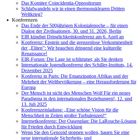
Das Komitee Coincidentia-Oppositorum
Schlafwandeln wir in einen thermonuklearen Dritten
Weltkrieg?
Konferenzen
Das Ende der 500jährigen Kolonialepoche – für einen
Dialog der Zivilisationen, 30. und 31. 2026, Berlin
EIR kündigt Dringlichkeitskonferenz am 6. April an
Konferenz: Epstein und die grenzenlose Verkommenheit
der „Eliten”: Wir brauchen dringend eine kulturelle
Renaissance!
EIR-Forum: Die Lage ist schlimmer, als Sie denken
Internationale Jugendkonferenz des Schiller-Instituts, 14.
Dezember 2025
Konferenz in Paris: Die Emanzipation Afrikas und der
Mehrheit der Weltbevölkerung – eine Herausforderung für
Europa
Der Mensch ist nicht des Menschen Wolf Für ein neues
Paradigma in den internationalen Beziehungen!, 12. und
13. Juli 2025
Konferenzeinladung: „Eine schöne Vision für die
Menschheit in Zeiten großer Turbulenzen!“
Internetkonferenz: Der Oasenplan: Die LaRouche-Lösung
für Frieden durch Entwicklung
Wenn Sie den Genozid stoppen wollen, bauen Sie eine
neue internationale Sicherheits- und