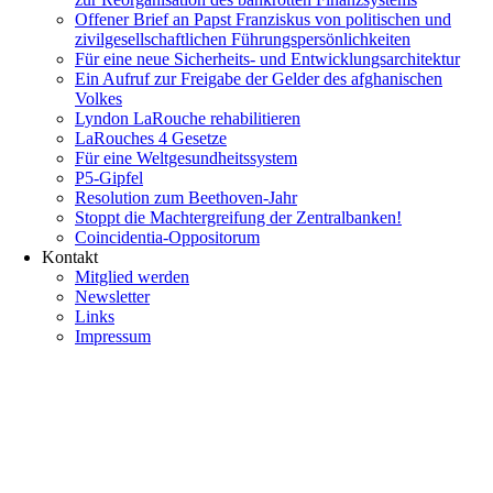
Offener Brief an Papst Franziskus von politischen und
zivilgesellschaftlichen Führungspersönlichkeiten
Für eine neue Sicherheits- und Entwicklungsarchitektur
Ein Aufruf zur Freigabe der Gelder des afghanischen
Volkes
Lyndon LaRouche rehabilitieren
LaRouches 4 Gesetze
Für eine Weltgesundheitssystem
P5-Gipfel
Resolution zum Beethoven-Jahr
Stoppt die Machtergreifung der Zentralbanken!
Coincidentia-Oppositorum
Kontakt
Mitglied werden
Newsletter
Links
Impressum