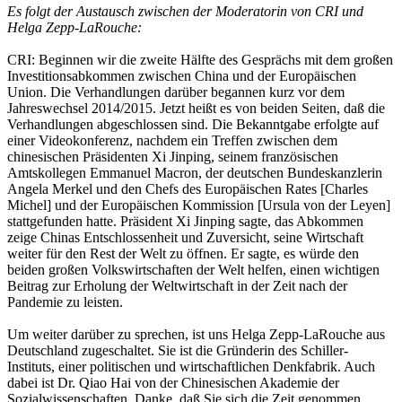
Es folgt der Austausch zwischen der Moderatorin von CRI und
Helga Zepp-LaRouche:
CRI: Beginnen wir die zweite Hälfte des Gesprächs mit dem großen
Investitionsabkommen zwischen China und der Europäischen
Union. Die Verhandlungen darüber begannen kurz vor dem
Jahreswechsel 2014/2015. Jetzt heißt es von beiden Seiten, daß die
Verhandlungen abgeschlossen sind. Die Bekanntgabe erfolgte auf
einer Videokonferenz, nachdem ein Treffen zwischen dem
chinesischen Präsidenten Xi Jinping, seinem französischen
Amtskollegen Emmanuel Macron, der deutschen Bundeskanzlerin
Angela Merkel und den Chefs des Europäischen Rates [Charles
Michel] und der Europäischen Kommission [Ursula von der Leyen]
stattgefunden hatte. Präsident Xi Jinping sagte, das Abkommen
zeige Chinas Entschlossenheit und Zuversicht, seine Wirtschaft
weiter für den Rest der Welt zu öffnen. Er sagte, es würde den
beiden großen Volkswirtschaften der Welt helfen, einen wichtigen
Beitrag zur Erholung der Weltwirtschaft in der Zeit nach der
Pandemie zu leisten.
Um weiter darüber zu sprechen, ist uns Helga Zepp-LaRouche aus
Deutschland zugeschaltet. Sie ist die Gründerin des Schiller-
Instituts, einer politischen und wirtschaftlichen Denkfabrik. Auch
dabei ist Dr. Qiao Hai von der Chinesischen Akademie der
Sozialwissenschaften. Danke, daß Sie sich die Zeit genommen