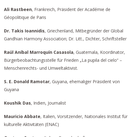
Ali Rastbeen
, Frankreich, Präsident der Académie de
Géopolitique de Paris
Dr. Takis Ioannidis
, Griechenland, Mitbegründer der Global
Gandhian Harmony Association; Dr. Litt., Dichter, Schriftsteller
Raúl Aníbal Marroquín Casasola
, Guatemala, Koordinator,
Bürgerbeobachtungsstelle für Frieden „La pupila del cielo“ –
Menschenrechts- und Umweltaktivist.
S. E. Donald Ramotar
, Guyana, ehemaliger Präsident von
Guyana
Koushik Das
, Indien, Journalist
Mauricio Abbate
, Italien, Vorsitzender, Nationales Institut für
kulturelle Aktivitäten (ENAC)