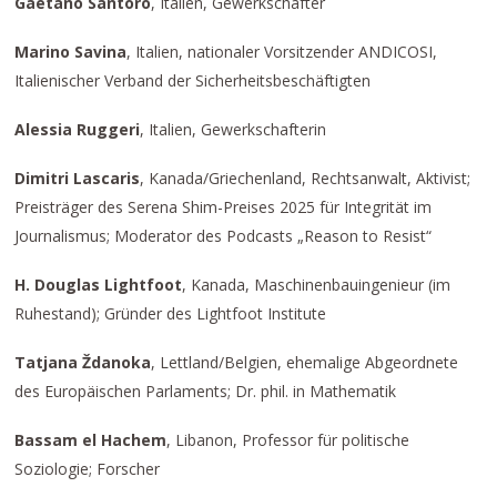
Gaetano Santoro
, Italien, Gewerkschafter
Marino Savina
, Italien, nationaler Vorsitzender ANDICOSI,
Italienischer Verband der Sicherheitsbeschäftigten
Alessia Ruggeri
, Italien, Gewerkschafterin
Dimitri Lascaris
, Kanada/Griechenland, Rechtsanwalt, Aktivist;
Preisträger des Serena Shim-Preises 2025 für Integrität im
Journalismus; Moderator des Podcasts „Reason to Resist“
H. Douglas Lightfoot
, Kanada, Maschinenbauingenieur (im
Ruhestand); Gründer des Lightfoot Institute
Tatjana Ždanoka
, Lettland/Belgien, ehemalige Abgeordnete
des Europäischen Parlaments; Dr. phil. in Mathematik
Bassam el Hachem
, Libanon, Professor für politische
Soziologie; Forscher