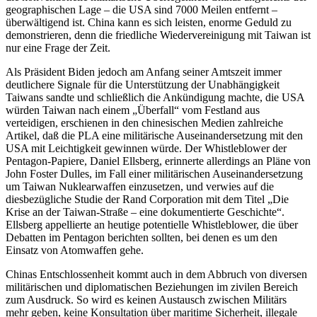
geographischen Lage – die USA sind 7000 Meilen entfernt –
überwältigend ist. China kann es sich leisten, enorme Geduld zu
demonstrieren, denn die friedliche Wiedervereinigung mit Taiwan ist
nur eine Frage der Zeit.
Als Präsident Biden jedoch am Anfang seiner Amtszeit immer
deutlichere Signale für die Unterstützung der Unabhängigkeit
Taiwans sandte und schließlich die Ankündigung machte, die USA
würden Taiwan nach einem „Überfall“ vom Festland aus
verteidigen, erschienen in den chinesischen Medien zahlreiche
Artikel, daß die PLA eine militärische Auseinandersetzung mit den
USA mit Leichtigkeit gewinnen würde. Der Whistleblower der
Pentagon-Papiere, Daniel Ellsberg, erinnerte allerdings an Pläne von
John Foster Dulles, im Fall einer militärischen Auseinandersetzung
um Taiwan Nuklearwaffen einzusetzen, und verwies auf die
diesbezügliche Studie der Rand Corporation mit dem Titel „Die
Krise an der Taiwan-Straße – eine dokumentierte Geschichte“.
Ellsberg appellierte an heutige potentielle Whistleblower, die über
Debatten im Pentagon berichten sollten, bei denen es um den
Einsatz von Atomwaffen gehe.
Chinas Entschlossenheit kommt auch in dem Abbruch von diversen
militärischen und diplomatischen Beziehungen im zivilen Bereich
zum Ausdruck. So wird es keinen Austausch zwischen Militärs
mehr geben, keine Konsultation über maritime Sicherheit, illegale