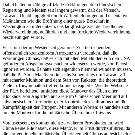
Dabei hatten unzählige offizielle Erklärungen der chinesischen
Regierung und Medien seit langem gewarnt, daß der Versuch,
Taiwans Unabhängigkeit durch Waffenlieferungen und ostentative
Maßnahmen wie die Eröffnung einer quasi- Botschaft in
Washington zu unterstützen, das langfristige Ziel der friedlichen
Wiedervereinigung gefährden und eine forcierte Wiedervereinigung
beschleunigen würde.
Es ist nur der im Westen seit geraumer Zeit herrschenden,
offensichtlich grenzenlosen Arroganz zu verdanken, daß alle
Warnungen Chinas, daß es sich mit allen Mitteln den von den USA
geförderten Abspaltungsversuchen widersetzen werde, von Pelosi
ignoriert wurden. Es hätte sich eigentlich niemand wundern müssen,
daß die PLA mit Manövern in sechs Zonen rings um Taiwan, z.T.
mit scharfer Munition und dem Start von Raketen, die theoretisch
Ziele in Taiwan hätten treffen können, reagierte. Wie die Webseite
der PLA berichtete, umfaßten diese Manöver das Üben einer
Blockade, von Angriffen auf Ziele im Chinesischen Meer und auf
taiwanesischem Territorium, der Kontrolle des Luftraums und die
Kampffähigkeit der Truppen. Mit anderen Worten: es handelte sich
um ein Manöver für die militärische Übernahme Taiwans.
Vorausgesetzt, es kommt nicht zu weiteren Provokationen, wird
China keine Eile haben, diese Manöver im Ernst durchzuführen, da
die konventionelle militärische Überlegenheit Chinas angesichts der