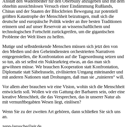
Anstatt den Wadenbeißer für den Oberbully abzugeben und mit dem
ohnehin aussichtslosen Versuch einer Eindämmung Rußlands,
Chinas und der Staaten der Blockfreien Bewegung zur potentiell
größten Katastrophe der Menschheit beizutragen, muß sich die
deutsche und europäische Politik wieder an ihre besten Traditionen
erinnern und auf unser Reservoir an wissenschaftlichem und
technologischen Fortschritt zurückgreifen, um die gigantischen
Probleme der Welt lösen zu helfen.
Mutige und selbstdenkende Menschen müssen sich jetzt den von
den Medien und den Geheimdiensten orchestrierten Narrativen
entgegenstellen, die Konfrontation auf die Tagesordnung setzen und
so tun, als sei selbst ein Nuklearkrieg etwas, an das man sich
gewöhnen müsse. Wir brauchen Kooperation statt Konfrontation,
Diplomatie statt Säbelrasseln, zivilisierten Umgang miteinander und
mit anderen Nationen statt Drohungen, daß man sie „ruinieren“ will.
Vor allem aber brauchen wir eine Vision, wohin sich die Menschheit
entwickeln soll. Wollen wir ein Gattung der Barbaren sein, oder eine
kreative Menschheit, die das Versprechen, das in unserer Natur als
mit vernunftbegabten Wesen liegt, einlösen?
Wenn Sie zu der zweiten Art gehören, dann schließen Sie sich uns
an.
zepp-larouche@eir.de