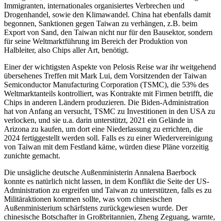
Immigranten, internationales organisiertes Verbrechen und
Drogenhandel, sowie den Klimawandel. China hat ebenfalls damit
begonnen, Sanktionen gegen Taiwan zu verhängen, z.B. beim
Export von Sand, den Taiwan nicht nur für den Bausektor, sondern
für seine Weltmarktführung im Bereich der Produktion von
Halbleiter, also Chips aller Art, benötigt.
Einer der wichtigsten Aspekte von Pelosis Reise war ihr weitgehend
übersehenes Treffen mit Mark Lui, dem Vorsitzenden der Taiwan
Semiconductor Manufacturing Corporation (TSMC), die 53% des
Weltmarktanteils kontrolliert, was Kontrakte mit Firmen betrifft, die
Chips in anderen Ländern produzieren. Die Biden-Administration
hat von Anfang an versucht, TSMC zu Investitionen in den USA zu
verlocken, und sie u.a. darin unterstützt, 2021 ein Gelände in
Arizona zu kaufen, um dort eine Niederlassung zu errichten, die
2024 fertiggestellt werden soll. Falls es zu einer Wiedervereinigung
von Taiwan mit dem Festland käme, würden diese Pläne vorzeitig
zunichte gemacht.
Die unsägliche deutsche Außenministerin Annalena Baerbock
konnte es natürlich nicht lassen, in dem Konflikt die Seite der US-
Administration zu ergreifen und Taiwan zu unterstützen, falls es zu
Militäraktionen kommen sollte, was vom chinesischen
Außenministerium schärfstens zurückgewiesen wurde. Der
chinesische Botschafter in Großbritannien, Zheng Zeguang, warnte,