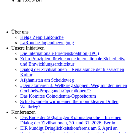
Juli 28, 2026
Über uns
Helga Zepp-LaRouche
LaRouche Jugendbewegung
Unsere Initiativen
Die Internationale Friedenskoalition (IPC)
­Zehn Prinzipien für eine neue internationale Sicherheits-
und Entwicklungsarchitektur
Dialog der Zivilisationen – Renaissance der klassischen
Kultur
Afghanistan am Scheideweg
„Den atomaren 3. Weltkrieg stoppen: Weg mit den neuen
Goebbels-Propaganda-Operationen!“:
Das Komitee Coincidentia-Oppositorum
Schlafwandeln wir in einen thermonuklearen Dritten
Weltkrieg?
Konferenzen
Das Ende der 500jährigen Kolonialepoche – für einen
Dialog der Zivilisationen, 30. und 31. 2026, Berlin
EIR kündigt Dringlichkeitskonferenz am 6. April an