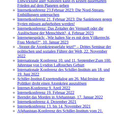
Entwicklung aller Nationen kann es keinen dauerhaften
Frieden auf dem Planeten geben
Internetkonferenz 23.Februar 2023: Die Nord-Stream-
Enthüllungen untersuchen
Internetkonferenz 21. Februar 2023: Die Sanktionen gegen
Syrien müssen aufgehoben werden!
Internetkonferenz: Das Zeitalter der Vernunft oder die
Auslöschung der Menschheit?, 4. Februar 2023
Internetgespräch: „Wie halten Sie es mit dem Völkerrecht,
Frau Merkel?“, 10. Januar 2023
„Stoppt die Atomkriegsgefahr jetzt!“ – Drittes Seminar der
politischen und sozialen Führer der Welt, 22. November
2022
Internationale Konferenz 10. und 11. September:Zum 100.
Jahrestag von Lyndon LaRouches Geburt
Internationale Konferenz des Schiller-Instituts am 18. und
19. Juni 2022
Schiller-Institut-Expertendialog am 26. Mai:Irrsinn der
Politiker droht einen Atomkrieg auszulösen
Internet-Konferenz 9. April 2022
Internetkonferenz 19. Februar 2022
Beendet das Morden in Afghanistan, 17. Januar 2022
Internetkonferenz 4. Dezember 2021
Internetkonferenz 13. bis 14. November 2021
Afghanistan-Konferenz des Schiller-Instituts vom 21.