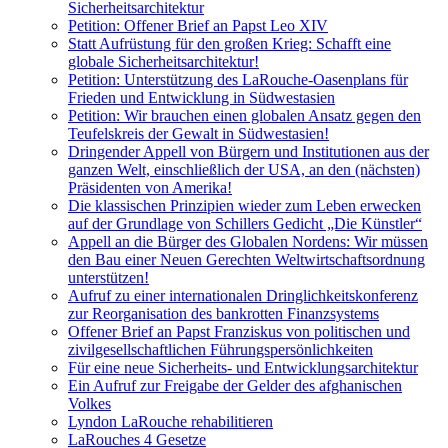
Sicherheitsarchitektur
Petition: Offener Brief an Papst Leo XIV
Statt Aufrüstung für den großen Krieg: Schafft eine
globale Sicherheitsarchitektur!
Petition: Unterstützung des LaRouche-Oasenplans für
Frieden und Entwicklung in Südwestasien
Petition: Wir brauchen einen globalen Ansatz gegen den
Teufelskreis der Gewalt in Südwestasien!
Dringender Appell von Bürgern und Institutionen aus der
ganzen Welt, einschließlich der USA, an den (nächsten)
Präsidenten von Amerika!
Die klassischen Prinzipien wieder zum Leben erwecken
auf der Grundlage von Schillers Gedicht „Die Künstler“
Appell an die Bürger des Globalen Nordens: Wir müssen
den Bau einer Neuen Gerechten Weltwirtschaftsordnung
unterstützen!
Aufruf zu einer internationalen Dringlichkeitskonferenz
zur Reorganisation des bankrotten Finanzsystems
Offener Brief an Papst Franziskus von politischen und
zivilgesellschaftlichen Führungspersönlichkeiten
Für eine neue Sicherheits- und Entwicklungsarchitektur
Ein Aufruf zur Freigabe der Gelder des afghanischen
Volkes
Lyndon LaRouche rehabilitieren
LaRouches 4 Gesetze