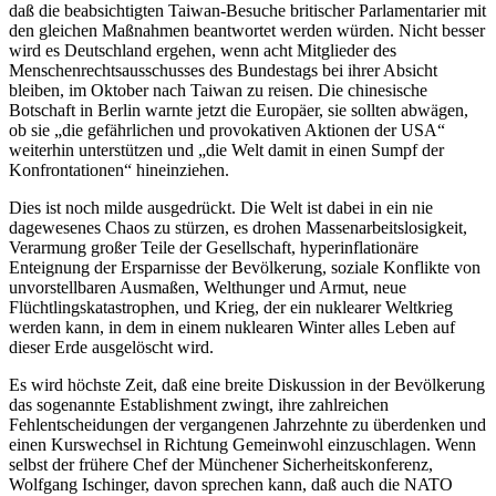
daß die beabsichtigten Taiwan-Besuche britischer Parlamentarier mit
den gleichen Maßnahmen beantwortet werden würden. Nicht besser
wird es Deutschland ergehen, wenn acht Mitglieder des
Menschenrechtsausschusses des Bundestags bei ihrer Absicht
bleiben, im Oktober nach Taiwan zu reisen. Die chinesische
Botschaft in Berlin warnte jetzt die Europäer, sie sollten abwägen,
ob sie „die gefährlichen und provokativen Aktionen der USA“
weiterhin unterstützen und „die Welt damit in einen Sumpf der
Konfrontationen“ hineinziehen.
Dies ist noch milde ausgedrückt. Die Welt ist dabei in ein nie
dagewesenes Chaos zu stürzen, es drohen Massenarbeitslosigkeit,
Verarmung großer Teile der Gesellschaft, hyperinflationäre
Enteignung der Ersparnisse der Bevölkerung, soziale Konflikte von
unvorstellbaren Ausmaßen, Welthunger und Armut, neue
Flüchtlingskatastrophen, und Krieg, der ein nuklearer Weltkrieg
werden kann, in dem in einem nuklearen Winter alles Leben auf
dieser Erde ausgelöscht wird.
Es wird höchste Zeit, daß eine breite Diskussion in der Bevölkerung
das sogenannte Establishment zwingt, ihre zahlreichen
Fehlentscheidungen der vergangenen Jahrzehnte zu überdenken und
einen Kurswechsel in Richtung Gemeinwohl einzuschlagen. Wenn
selbst der frühere Chef der Münchener Sicherheitskonferenz,
Wolfgang Ischinger, davon sprechen kann, daß auch die NATO