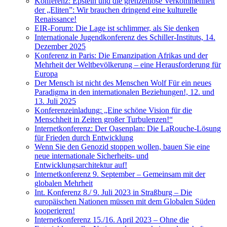
Konferenz: Epstein und die grenzenlose Verkommenheit
der „Eliten”: Wir brauchen dringend eine kulturelle
Renaissance!
EIR-Forum: Die Lage ist schlimmer, als Sie denken
Internationale Jugendkonferenz des Schiller-Instituts, 14.
Dezember 2025
Konferenz in Paris: Die Emanzipation Afrikas und der
Mehrheit der Weltbevölkerung – eine Herausforderung für
Europa
Der Mensch ist nicht des Menschen Wolf Für ein neues
Paradigma in den internationalen Beziehungen!, 12. und
13. Juli 2025
Konferenzeinladung: „Eine schöne Vision für die
Menschheit in Zeiten großer Turbulenzen!“
Internetkonferenz: Der Oasenplan: Die LaRouche-Lösung
für Frieden durch Entwicklung
Wenn Sie den Genozid stoppen wollen, bauen Sie eine
neue internationale Sicherheits- und
Entwicklungsarchitektur auf!
Internetkonferenz 9. September – Gemeinsam mit der
globalen Mehrheit
Int. Konferenz 8./ 9. Juli 2023 in Straßburg – Die
europäischen Nationen müssen mit dem Globalen Süden
kooperieren!
Internetkonferenz 15./16. April 2023 – Ohne die