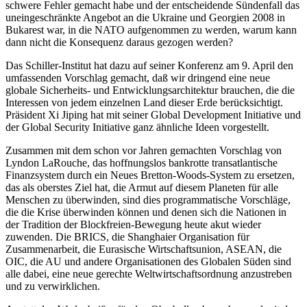
schwere Fehler gemacht habe und der entscheidende Sündenfall das
uneingeschränkte Angebot an die Ukraine und Georgien 2008 in
Bukarest war, in die NATO aufgenommen zu werden, warum kann
dann nicht die Konsequenz daraus gezogen werden?
Das Schiller-Institut hat dazu auf seiner Konferenz am 9. April den
umfassenden Vorschlag gemacht, daß wir dringend eine neue
globale Sicherheits- und Entwicklungsarchitektur brauchen, die die
Interessen von jedem einzelnen Land dieser Erde berücksichtigt.
Präsident Xi Jiping hat mit seiner Global Development Initiative und
der Global Security Initiative ganz ähnliche Ideen vorgestellt.
Zusammen mit dem schon vor Jahren gemachten Vorschlag von
Lyndon LaRouche, das hoffnungslos bankrotte transatlantische
Finanzsystem durch ein Neues Bretton-Woods-System zu ersetzen,
das als oberstes Ziel hat, die Armut auf diesem Planeten für alle
Menschen zu überwinden, sind dies programmatische Vorschläge,
die die Krise überwinden können und denen sich die Nationen in
der Tradition der Blockfreien-Bewegung heute akut wieder
zuwenden. Die BRICS, die Shanghaier Organisation für
Zusammenarbeit, die Eurasische Wirtschaftsunion, ASEAN, die
OIC, die AU und andere Organisationen des Globalen Süden sind
alle dabei, eine neue gerechte Weltwirtschaftsordnung anzustreben
und zu verwirklichen.