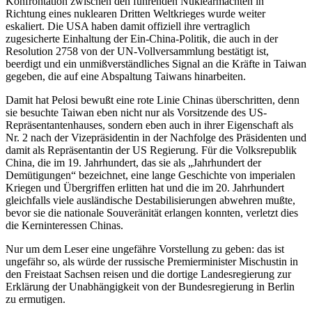
Konfrontation zwischen den führenden Nuklearmächten in
Richtung eines nuklearen Dritten Weltkrieges wurde weiter
eskaliert. Die USA haben damit offiziell ihre vertraglich
zugesicherte Einhaltung der Ein-China-Politik, die auch in der
Resolution 2758 von der UN-Vollversammlung bestätigt ist,
beerdigt und ein unmißverständliches Signal an die Kräfte in Taiwan
gegeben, die auf eine Abspaltung Taiwans hinarbeiten.
Damit hat Pelosi bewußt eine rote Linie Chinas überschritten, denn
sie besuchte Taiwan eben nicht nur als Vorsitzende des US-
Repräsentantenhauses, sondern eben auch in ihrer Eigenschaft als
Nr. 2 nach der Vizepräsidentin in der Nachfolge des Präsidenten und
damit als Repräsentantin der US Regierung. Für die Volksrepublik
China, die im 19. Jahrhundert, das sie als „Jahrhundert der
Demütigungen“ bezeichnet, eine lange Geschichte von imperialen
Kriegen und Übergriffen erlitten hat und die im 20. Jahrhundert
gleichfalls viele ausländische Destabilisierungen abwehren mußte,
bevor sie die nationale Souveränität erlangen konnten, verletzt dies
die Kerninteressen Chinas.
Nur um dem Leser eine ungefähre Vorstellung zu geben: das ist
ungefähr so, als würde der russische Premierminister Mischustin in
den Freistaat Sachsen reisen und die dortige Landesregierung zur
Erklärung der Unabhängigkeit von der Bundesregierung in Berlin
zu ermutigen.