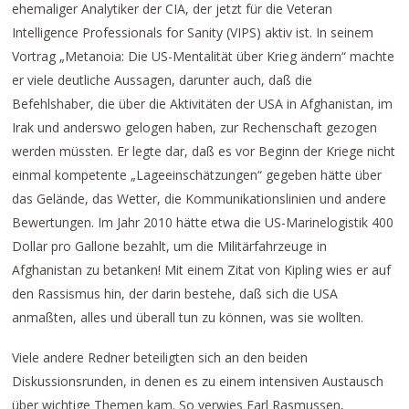
ehemaliger Analytiker der CIA, der jetzt für die Veteran
Intelligence Professionals for Sanity (VIPS) aktiv ist. In seinem
Vortrag „Metanoia: Die US-Mentalität über Krieg ändern“ machte
er viele deutliche Aussagen, darunter auch, daß die
Befehlshaber, die über die Aktivitäten der USA in Afghanistan, im
Irak und anderswo gelogen haben, zur Rechenschaft gezogen
werden müssten. Er legte dar, daß es vor Beginn der Kriege nicht
einmal kompetente „Lageeinschätzungen“ gegeben hätte über
das Gelände, das Wetter, die Kommunikationslinien und andere
Bewertungen. Im Jahr 2010 hätte etwa die US-Marinelogistik 400
Dollar pro Gallone bezahlt, um die Militärfahrzeuge in
Afghanistan zu betanken! Mit einem Zitat von Kipling wies er auf
den Rassismus hin, der darin bestehe, daß sich die USA
anmaßten, alles und überall tun zu können, was sie wollten.
Viele andere Redner beteiligten sich an den beiden
Diskussionsrunden, in denen es zu einem intensiven Austausch
über wichtige Themen kam. So verwies Earl Rasmussen,