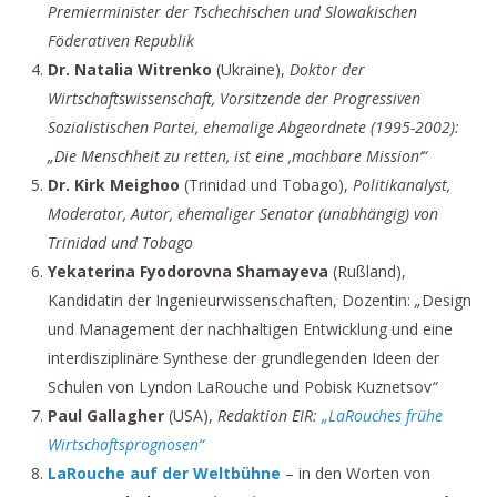
Premierminister der Tschechischen und Slowakischen
Föderativen Republik
Dr. Natalia Witrenko
(Ukraine),
Doktor der
Wirtschaftswissenschaft, Vorsitzende der Progressiven
Sozialistischen Partei, ehemalige Abgeordnete (1995-2002):
„Die Menschheit zu retten, ist eine ‚machbare Mission‘“
Dr. Kirk Meighoo
(Trinidad und Tobago),
Politikanalyst,
Moderator, Autor, ehemaliger Senator (unabhängig) von
Trinidad und Tobago
Yekaterina Fyodorovna Shamayeva
(Rußland),
Kandidatin der Ingenieurwissenschaften, Dozentin:
„
Design
und Management der nachhaltigen Entwicklung und eine
interdisziplinäre Synthese der grundlegenden Ideen der
Schulen von Lyndon LaRouche und Pobisk Kuznetsov
“
Paul Gallagher
(USA),
Redaktion EIR:
„LaRouches frühe
Wirtschaftsprognosen“
LaRouche auf der Weltbühne
– in den Worten von