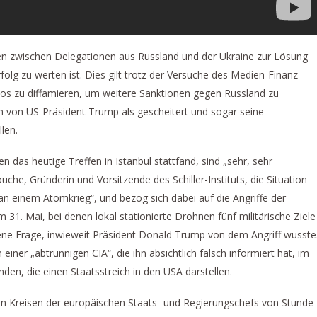
fen zwischen Delegationen aus Russland und der Ukraine zur Lösung
Erfolg zu werten ist. Dies gilt trotz der Versuche des Medien-Finanz-
zlos zu diffamieren, um weitere Sanktionen gegen Russland zu
von US-Präsident Trump als gescheitert und sogar seine
len.
 das heutige Treffen in Istanbul stattfand, sind „sehr, sehr
che, Gründerin und Vorsitzende des Schiller-Instituts, die Situation
r an einem Atomkrieg“, und bezog sich dabei auf die Angriffe der
 31. Mai, bei denen lokal stationierte Drohnen fünf militärische Ziele
ffene Frage, inwieweit Präsident Donald Trump von dem Angriff wusste
ner „abtrünnigen CIA“, die ihn absichtlich falsch informiert hat, im
en, die einen Staatsstreich in den USA darstellen.
 den Kreisen der europäischen Staats- und Regierungschefs von Stunde