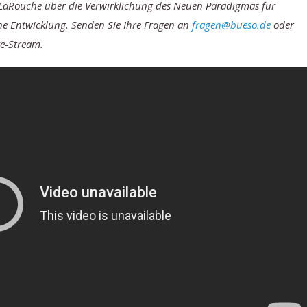
-LaRouche über die Verwirklichung des Neuen Paradigmas für
che Entwicklung. Senden Sie Ihre Fragen an
fragen@bueso.de
oder
ve-Stream.