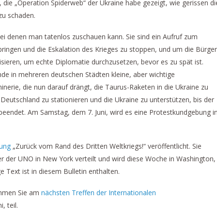
, die „Operation Spiderweb“ der Ukraine habe gezeigt, wie gerissen di
 zu schaden.
bei denen man tatenlos zuschauen kann. Sie sind ein Aufruf zum
bringen und die Eskalation des Krieges zu stoppen, und um die Bürger
lisieren, um echte Diplomatie durchzusetzen, bevor es zu spät ist.
e in mehreren deutschen Städten kleine, aber wichtige
nerie, die nun darauf drängt, die Taurus-Raketen in die Ukraine zu
eutschland zu stationieren und die Ukraine zu unterstützen, bis der
beendet. Am Samstag, dem 7. Juni, wird es eine Protestkundgebung i
rung
„Zurück vom Rand des Dritten Weltkriegs!“ veröffentlicht. Sie
er der UNO in New York verteilt und wird diese Woche in Washington,
e Text ist in diesem Bulletin enthalten.
nehmen Sie am
nächsten Treffen der Internationalen
, teil.