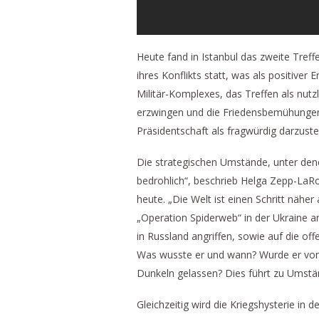
Heute fand in Istanbul das zweite Tref
ihres Konflikts statt, was als positiver 
Militär-Komplexes, das Treffen als nut
erzwingen und die Friedensbemühungen 
Präsidentschaft als fragwürdig darzustel
Die strategischen Umstände, unter denen
bedrohlich“, beschrieb Helga Zepp-LaRou
heute. „Die Welt ist einen Schritt nähe
„Operation Spiderweb“ in der Ukraine am
in Russland angriffen, sowie auf die o
Was wusste er und wann? Wurde er von ei
Dunkeln gelassen? Dies führt zu Umständ
Gleichzeitig wird die Kriegshysterie in