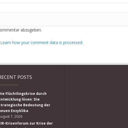
Kommentar abzugeben.
.
Learn how your comment data is processed.
RECENT POSTS
Die Flüchtlingskrise durch
Entwicklung lösen: Die
strategische Bedeutung der
neuen Enzyklika
August 7, 2026
EIR-Krisenforum zur Krise der