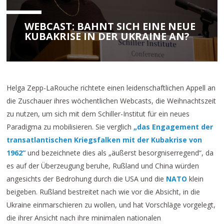
WEBCAST: BAHNT SICH EINE NEUE
KUBAKRISE IN DER UKRAINE AN?
Helga Zepp-LaRouche richtete einen leidenschaftlichen Appell an
die Zuschauer ihres wöchentlichen Webcasts, die Weihnachtszeit
zu nutzen, um sich mit dem Schiller-Institut für ein neues
Paradigma zu mobilisieren. Sie verglich
„das Engagement der
transatlantischen Kriegsfalken mit der Kubakrise von
1962“
und bezeichnete dies als „äußerst besorgniserregend“, da
es auf der Überzeugung beruhe, Rußland und China würden
angesichts der Bedrohung durch die USA und die
NATO
klein
beigeben. Rußland bestreitet nach wie vor die Absicht, in die
Ukraine einmarschieren zu wollen, und hat Vorschläge vorgelegt,
die ihrer Ansicht nach ihre minimalen nationalen