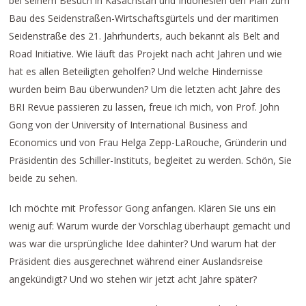
bei seinem Besuch in Kasachstan und Indonesien den Plan zum
Bau des Seidenstraßen-Wirtschaftsgürtels und der maritimen
Seidenstraße des 21. Jahrhunderts, auch bekannt als Belt and
Road Initiative. Wie läuft das Projekt nach acht Jahren und wie
hat es allen Beteiligten geholfen? Und welche Hindernisse
wurden beim Bau überwunden? Um die letzten acht Jahre des
BRI Revue passieren zu lassen, freue ich mich, von Prof. John
Gong von der University of International Business and
Economics und von Frau Helga Zepp-LaRouche, Gründerin und
Präsidentin des Schiller-Instituts, begleitet zu werden. Schön, Sie
beide zu sehen.
Ich möchte mit Professor Gong anfangen. Klären Sie uns ein
wenig auf: Warum wurde der Vorschlag überhaupt gemacht und
was war die ursprüngliche Idee dahinter? Und warum hat der
Präsident dies ausgerechnet während einer Auslandsreise
angekündigt? Und wo stehen wir jetzt acht Jahre später?