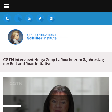
CGTN interviewt Helga Zepp-LaRouche zum 8. Jahrestag
der Belt and Road Initiative