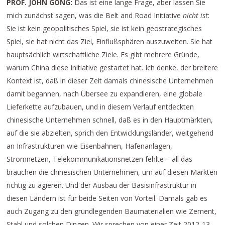
PROF. JOHN GONG:
Das ist eine lange Frage, aber lassen Sie
mich zunächst sagen, was die Belt and Road Initiative
nicht
ist
:
Sie ist kein geopolitisches Spiel, sie ist kein geostrategisches
Spiel, sie hat nicht das Ziel, Einflußsphären auszuweiten. Sie hat
hauptsächlich wirtschaftliche Ziele. Es gibt mehrere Gründe,
warum China diese Initiative gestartet hat. Ich denke, der breitere
Kontext ist, daß in dieser Zeit damals chinesische Unternehmen
damit begannen, nach Übersee zu expandieren, eine globale
Lieferkette aufzubauen, und in diesem Verlauf entdeckten
chinesische Unternehmen schnell, daß es in den Hauptmärkten,
auf die sie abzielten, sprich den Entwicklungsländer, weitgehend
an Infrastrukturen wie Eisenbahnen, Hafenanlagen,
Stromnetzen, Telekommunikationsnetzen fehlte – all das
brauchen die chinesischen Unternehmen, um auf diesen Märkten
richtig zu agieren. Und der Ausbau der Basisinfrastruktur in
diesen Ländern ist für beide Seiten von Vorteil. Damals gab es
auch Zugang zu den grundlegenden Baumaterialien wie Zement,
Stahl und solchen Dingen. Wir sprechen von einer Zeit 2012-13.