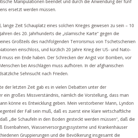
olitische Manipulationen beendet und durch die Anwendung der fünf
bens ersetzt werden müssen.
, lange Zeit Schauplatz eines solchen Krieges gewesen zu sein – 10
 Jahren des 20. Jahrhunderts die „islamische Karte“ gegen die
e eines Großteils des nachfolgenden Terrorismus von Tschetschenien
Nationen einschloss, und kürzlich 20 Jahre Krieg der US- und Nato-
id muss ein Ende haben. Der Schrecken der Angst vor Bomben, vor
r Menschen bei Anschlägen muss aufhören. In der afghanischen
dsätzliche Sehnsucht nach Frieden.
te der letzten Zeit gab es in vielen Debatten unter der
 ein großes Missverständnis, nämlich die Vorstellung, dass man
dann könne es Entwicklung geben. Mein verstorbener Mann, Lyndon
nteil der Fall sein muß, daß es zuerst eine klare wirtschaftliche
daß „die Schaufeln in den Boden gesteckt werden müssen“, daß die
aß Eisenbahnen, Wasserversorgungssysteme und Krankenhäuser
chiedenen Gruppierungen und die Bevölkerung insgesamt die