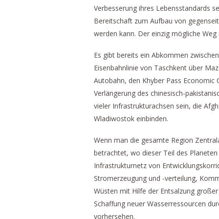
Verbesserung ihres Lebensstandards se
Bereitschaft zum Aufbau von gegenseit
werden kann. Der einzig mögliche Weg m
Es gibt bereits ein Abkommen zwischen
Eisenbahnlinie von Taschkent über Maz
Autobahn, den Khyber Pass Economic C
Verlängerung des chinesisch-pakistanis
vieler Infrastrukturachsen sein, die Afg
Wladiwostok einbinden.
Wenn man die gesamte Region Zentrala
betrachtet, wo dieser Teil des Planeten
Infrastrukturnetz von Entwicklungskorr
Stromerzeugung und -verteilung, Kommu
Wüsten mit Hilfe der Entsalzung gro
Schaffung neuer Wasserressourcen durc
vorhersehen.