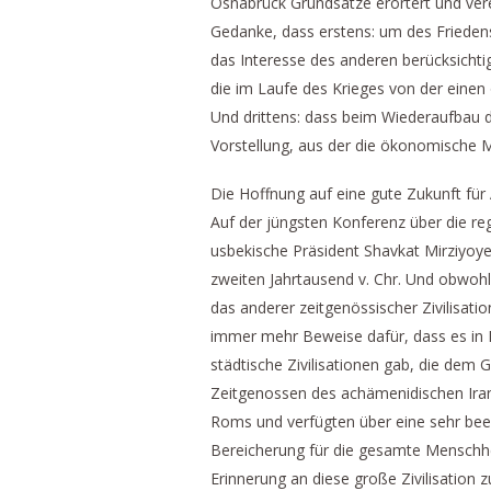
Osnabrück Grundsätze erörtert und vere
Gedanke, dass erstens: um des Friedens 
das Interesse des anderen berücksichti
die im Laufe des Krieges von der eine
Und drittens: dass beim Wiederaufbau 
Vorstellung, aus der die ökonomische M
Die Hoffnung auf eine gute Zukunft für
Auf der jüngsten Konferenz über die re
usbekische Präsident Shavkat Mirziyoye
zweiten Jahrtausend v. Chr. Und obwohl d
das anderer zeitgenössischer Zivilisatio
immer mehr Beweise dafür, dass es in 
städtische Zivilisationen gab, die dem
Zeitgenossen des achämenidischen Iran
Roms und verfügten über eine sehr bee
Bereicherung für die gesamte Menschhe
Erinnerung an diese große Zivilisation