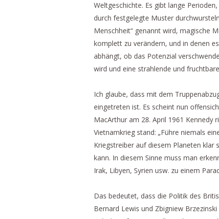
Weltgeschichte. Es gibt lange Perioden,
durch festgelegte Muster durchwursteln
Menschheit“ genannt wird, magische Mo
komplett zu verändern, und in denen es 
abhängt, ob das Potenzial verschwendet
wird und eine strahlende und fruchtbare 
Ich glaube, dass mit dem Truppenabzug
eingetreten ist. Es scheint nun offensic
MacArthur am 28. April 1961 Kennedy rie
Vietnamkrieg stand: „Führe niemals ein
Kriegstreiber auf diesem Planeten klar s
kann. In diesem Sinne muss man erkenne
Irak, Libyen, Syrien usw. zu einem Para
Das bedeutet, dass die Politik des Brit
Bernard Lewis und Zbigniew Brzezinski