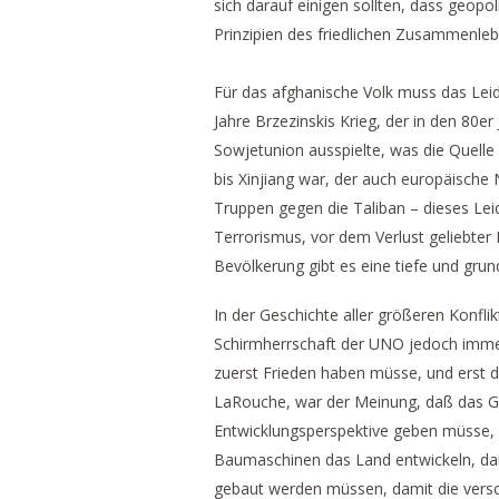
sich darauf einigen sollten, dass geop
Prinzipien des friedlichen Zusammenle
Für das afghanische Volk muss das Leid
Jahre Brzezinskis Krieg, der in den 80er
Sowjetunion ausspielte, was die Quell
bis Xinjiang war, der auch europäische 
Truppen gegen die Taliban – dieses Le
Terrorismus, vor dem Verlust geliebte
Bevölkerung gibt es eine tiefe und grun
In der Geschichte aller größeren Konflik
Schirmherrschaft der UNO jedoch immer
zuerst Frieden haben müsse, und erst 
LaRouche, war der Meinung, daß das Gege
Entwicklungsperspektive geben müsse, 
Baumaschinen das Land entwickeln, d
gebaut werden müssen, damit die vers