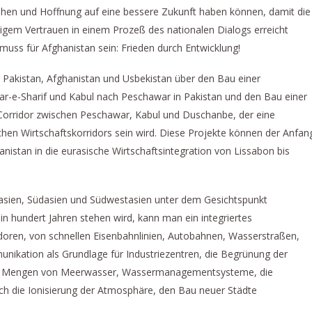
hen und Hoffnung auf eine bessere Zukunft haben können, damit die
igem Vertrauen in einem Prozeß des nationalen Dialogs erreicht
uss für Afghanistan sein: Frieden durch Entwicklung!
 Pakistan, Afghanistan und Usbekistan über den Bau einer
ar-e-Sharif und Kabul nach Peschawar in Pakistan und den Bau einer
orridor zwischen Peschawar, Kabul und Duschanbe, der eine
chen Wirtschaftskorridors sein wird. Diese Projekte können der Anfan
hanistan in die eurasische Wirtschaftsintegration von Lissabon bis
sien, Südasien und Südwestasien unter dem Gesichtspunkt
 in hundert Jahren stehen wird, kann man ein integriertes
idoren, von schnellen Eisenbahnlinien, Autobahnen, Wasserstraßen,
nikation als Grundlage für Industriezentren, die Begrünung der
ßer Mengen von Meerwasser, Wassermanagementsysteme, die
h die Ionisierung der Atmosphäre, den Bau neuer Städte