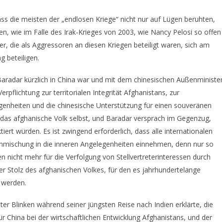
ass die meisten der „endlosen Kriege“ nicht nur auf Lügen beruhten,
, wie im Falle des Irak-Krieges von 2003, wie Nancy Pelosi so offen
der, die als Aggressoren an diesen Kriegen beteiligt waren, sich am
 beteiligen.
Baradar kürzlich in China war und mit dem chinesischen Außenministe
rpflichtung zur territorialen Integrität Afghanistans, zur
genheiten und die chinesische Unterstützung für einen souveränen
 das afghanische Volk selbst, und Baradar versprach im Gegenzug,
iert würden. Es ist zwingend erforderlich, dass alle internationalen
inmischung in die inneren Angelegenheiten einnehmen, denn nur so
 nicht mehr für die Verfolgung von Stellvertreterinteressen durch
r Stolz des afghanischen Volkes, für den es jahrhundertelange
t werden.
er Blinken während seiner jüngsten Reise nach Indien erklärte, die
ür China bei der wirtschaftlichen Entwicklung Afghanistans, und der