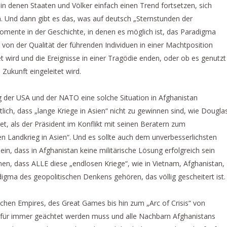
 in denen Staaten und Völker einfach einen Trend fortsetzen, sich
. Und dann gibt es das, was auf deutsch „Sternstunden der
mente in der Geschichte, in denen es möglich ist, das Paradigma
von der Qualität der führenden Individuen in einer Machtposition
 wird und die Ereignisse in einer Tragödie enden, oder ob es genutzt
Zukunft eingeleitet wird.
 der USA und der NATO eine solche Situation in Afghanistan
htlich, dass „lange Kriege in Asien“ nicht zu gewinnen sind, wie Dougla
t, als der Präsident im Konflikt mit seinen Beratern zum
en Landkrieg in Asien“. Und es sollte auch dem unverbesserlichsten
ein, dass in Afghanistan keine militärische Lösung erfolgreich sein
n, dass ALLE diese „endlosen Kriege“, wie in Vietnam, Afghanistan,
digma des geopolitischen Denkens gehören, das völlig gescheitert ist.
ischen Empires, des Great Games bis hin zum „Arc of Crisis“ von
 für immer geächtet werden muss und alle Nachbarn Afghanistans