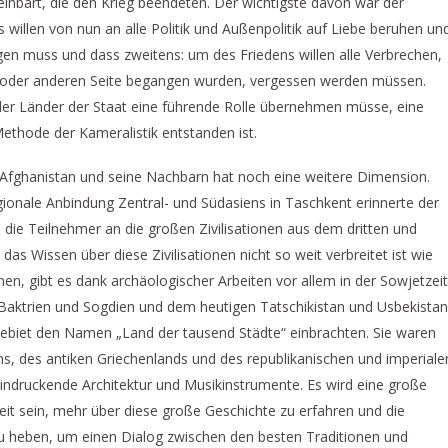
inbart, die den Krieg beendeten. Der wichtigste davon war der
willen von nun an alle Politik und Außenpolitik auf Liebe beruhen un
gen muss und dass zweitens: um des Friedens willen alle Verbrechen,
n oder anderen Seite begangen wurden, vergessen werden müssen.
der Länder der Staat eine führende Rolle übernehmen müsse, eine
ethode der Kameralistik entstanden ist.
 Afghanistan und seine Nachbarn hat noch eine weitere Dimension.
gionale Anbindung Zentral- und Südasiens in Taschkent erinnerte der
 die Teilnehmer an die großen Zivilisationen aus dem dritten und
as Wissen über diese Zivilisationen nicht so weit verbreitet ist wie
nen, gibt es dank archäologischer Arbeiten vor allem in der Sowjetzeit
Baktrien und Sogdien und dem heutigen Tatschikistan und Usbekistan
 Gebiet den Namen „Land der tausend Städte“ einbrachten. Sie waren
s, des antiken Griechenlands und des republikanischen und imperiale
indruckende Architektur und Musikinstrumente. Es wird eine große
it sein, mehr über diese große Geschichte zu erfahren und die
 zu heben, um einen Dialog zwischen den besten Traditionen und