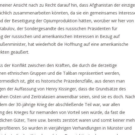
meiner Ansicht nach zu Recht darauf hin, dass Afghanistan der einzige
sächlich zusammenarbeiten könnten, da sie ein gemeinsames Interess
 der Beseitigung der Opiumproduktion hätten, worüber wir hier von
Kabulov, der Sondergesandte des russischen Präsidenten für
g der russischen und amerikanischen Interessen in Bezug auf
Außenminister, hat wiederholt die Hoffnung auf eine amerikanische
ekten geäußert.
 der Konflikt zwischen den Kräften, die durch die derzeitige
nen ethnischen Gruppen und die Taliban repräsentiert werden,
rmeidlich ist, gibt es historische Präzedenzfälle, aus denen man
gen der Auffassung von Henry Kissinger, dass die Grundsätze des
ahen Osten und Zentralasien anwendbar seien, sind sie es doch. Nac
dem der 30-jährige Krieg der abschließende Teil war, war allen
ung des Krieges für niemanden von Vorteil sein würde, da fast die
ftlichen Güter, Tiere usw. bereits zerstört waren und somit keiner meh
ofitieren. So wurden in vierjährigen Verhandlungen in Münster und