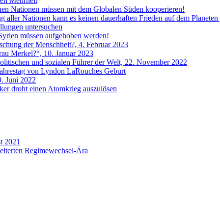
len Mehrheit
ischen Nationen müssen mit dem Globalen Süden kooperieren!
ng aller Nationen kann es keinen dauerhaften Frieden auf dem Planeten
llungen untersuchen
 Syrien müssen aufgehoben werden!
löschung der Menschheit?, 4. Februar 2023
Frau Merkel?“, 10. Januar 2023
 politischen und sozialen Führer der Welt, 22. November 2022
 Jahrestag von Lyndon LaRouches Geburt
9. Juni 2022
tiker droht einen Atomkrieg auszulösen
st 2021
cheiterten Regimewechsel-Ära