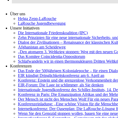
Über uns
Helga Zepp-LaRouche
LaRouche Jugendbewegung
Unsere Initiativen
Die Internationale Friedenskoalition (IPC)
­Zehn Prinzipien für eine neue internationale Sicherheits- u
Dialog der Zivilisationen – Renaissance der klassischen Kul
Afghanistan am Scheideweg
„Den atomaren 3. Weltkrieg stoppen: Weg mit den neuen G
Das Komitee Coincidentia-Oppositorum
Schlafwandeln wir in einen thermonuklearen Dritten Weltkr
Konferenzen
Das Ende der 500jährigen Kolonialepoche – für einen Dialog
EIR kündigt Dringlichkeitskonferenz am 6. April an
Konferenz: Epstein und die grenzenlose Verkommenheit der 
EIR-Forum: Die Lage ist schlimmer, als Sie denken
Internationale Jugendkonferenz des Schiller-Instituts, 14. 
Konferenz in Paris: Die Emanzipation Afrikas und der Mehr
Der Mensch ist nicht des Menschen Wolf Für ein neues Para
Konferenzeinladung: „Eine schöne Vision für die Menschhei
Internetkonferenz: Der Oasenplan: Die LaRouche-Lösung f
Wenn Sie den Genozid stoppen wollen, bauen Sie eine neue i