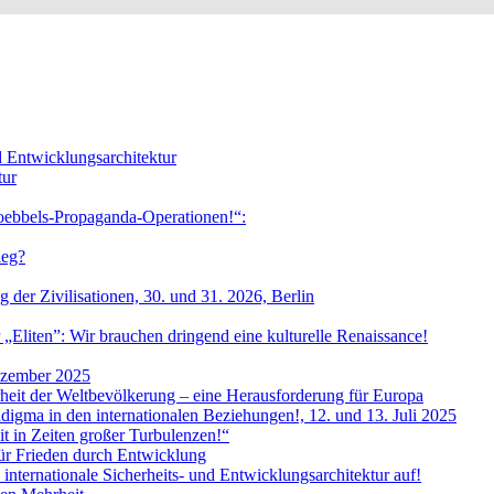
nd Entwicklungsarchitektur
tur
oebbels-Propaganda-Operationen!“:
ieg?
 der Zivilisationen, 30. und 31. 2026, Berlin
„Eliten”: Wir brauchen dringend eine kulturelle Renaissance!
Dezember 2025
heit der Weltbevölkerung – eine Herausforderung für Europa
digma in den internationalen Beziehungen!, 12. und 13. Juli 2025
t in Zeiten großer Turbulenzen!“
ür Frieden durch Entwicklung
nternationale Sicherheits- und Entwicklungsarchitektur auf!