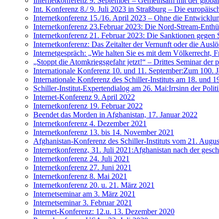
Internetkonferenz 9. September – Gemeinsam mit der globa
Int. Konferenz 8./ 9. Juli 2023 in Straßburg – Die europä
Internetkonferenz 15./16. April 2023 – Ohne die Entwicklu
Internetkonferenz 23.Februar 2023: Die Nord-Stream-Enthü
Internetkonferenz 21. Februar 2023: Die Sanktionen gegen
Internetkonferenz: Das Zeitalter der Vernunft oder die Aus
Internetgespräch: „Wie halten Sie es mit dem Völkerrecht, 
„Stoppt die Atomkriegsgefahr jetzt!“ – Drittes Seminar der
Internationale Konferenz 10. und 11. September:Zum 100.
Internationale Konferenz des Schiller-Instituts am 18. und 1
Schiller-Institut-Expertendialog am 26. Mai:Irrsinn der Poli
Internet-Konferenz 9. April 2022
Internetkonferenz 19. Februar 2022
Beendet das Morden in Afghanistan, 17. Januar 2022
Internetkonferenz 4. Dezember 2021
Internetkonferenz 13. bis 14. November 2021
Afghanistan-Konferenz des Schiller-Instituts vom 21. Augu
Internetkonferenz, 31. Juli 2021:Afghanistan nach der ges
Internetkonferenz 24. Juli 2021
Internetkonferenz 27. Juni 2021
Internetkonferenz 8. Mai 2021
Internetkonferenz 20. u. 21. März 2021
Internetseminar am 3. März 2021
Internetseminar 3. Februar 2021
Internet-Konferenz: 12.u. 13. Dezember 2020