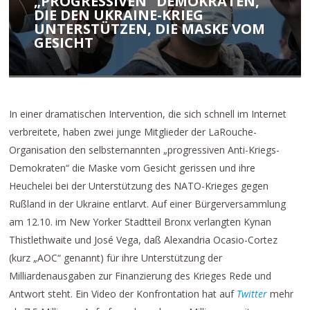
PROGRESSIVEN“ DEMOKRATEN, D
IE DEN UKRAINE-KRIEG U
NTERSTÜTZEN, DIE MASKE VOM G
ESICHT
In einer dramatischen Intervention, die sich schnell im Internet
verbreitete, haben zwei junge Mitglieder der LaRouche-
Organisation den selbsternannten „progressiven Anti-Kriegs-
Demokraten“ die Maske vom Gesicht gerissen und ihre
Heuchelei bei der Unterstützung des NATO-Krieges gegen
Rußland in der Ukraine entlarvt. Auf einer Bürgerversammlung
am 12.10. im New Yorker Stadtteil Bronx verlangten Kynan
Thistlethwaite und José Vega, daß Alexandria Ocasio-Cortez
(kurz „AOC“ genannt) für ihre Unterstützung der
Milliardenausgaben zur Finanzierung des Krieges Rede und
Antwort steht. Ein Video der Konfrontation hat auf
Twitter
mehr