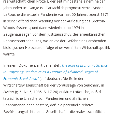
realwirtschaftlichen Prozeß, der seit mindestens einem halben
Jahrhundert im Gange ist. Tatsächlich prognostizierte Lyndon
LaRouche die aktuelle Pandemie vor fast 50 Jahren, zuerst 1971
in seiner öffentlichen Warnung vor der Auflösung des Bretton-
Woods-Systems; und dann wiederholt ab 1974 in
Zeugenaussagen vor dem Justizausschuß des amerikanischen
Repräsentantenhauses, wo er vor der Gefahr eines drohenden
biologischen Holocaust infolge einer verfehlten Wirtschaftspolitik
warnte.
In einem Dokument mit dem Titel
„The Role of Economic Science
in Projecting Pandemics as a Feature of Advanced Stages of
Economic Breakdown“
(auf deutsch „Die Rolle der
Wirtschaftswissenschaft bei der Voraussage von Seuchen“, in
Fusion
Jg. 6, Nr. 5, 1985, S. 17-26) erklärte LaRouche, daß die
tatsächliche Ursache von Pandemien und ähnlichen
Phänomenen darin besteht, daß die potentielle relative
Bevölkerungsdichte einer Gesellschaft – die realwirtschaftliche