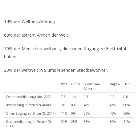
14% der Weltbevölkerung
60% der extrem Armen der Welt
70% der Menschen weltweit, die keinen Zugang zu Elektrizität
haben
20% der weltweit in Slums lebenden Stadtbewohner.
Welt
China
Subsahara-
Nigeria
Haiti
Afrika
Gesamtbevölkerung (Mrd. 2020)
7.8
1.4
1.1
0.2
0.011
Bevölkerung in extremer Armut
9%
0%
41%
47%
80%
Ohne Zugang zu Strom (%, 2017)
11%
0%
55%
46%
56%
Stadtbevölkerung in Slums* (%,
30%
25%
55%
50%
74%
2014)