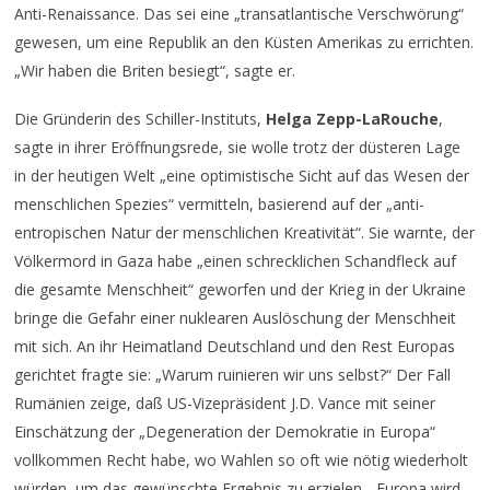
Anti-Renaissance. Das sei eine „transatlantische Verschwörung“
gewesen, um eine Republik an den Küsten Amerikas zu errichten.
„Wir haben die Briten besiegt“, sagte er.
Die Gründerin des Schiller-Instituts,
Helga Zepp-LaRouche
,
sagte in ihrer Eröffnungsrede, sie wolle trotz der düsteren Lage
in der heutigen Welt „eine optimistische Sicht auf das Wesen der
menschlichen Spezies“ vermitteln, basierend auf der „anti-
entropischen Natur der menschlichen Kreativität“. Sie warnte, der
Völkermord in Gaza habe „einen schrecklichen Schandfleck auf
die gesamte Menschheit“ geworfen und der Krieg in der Ukraine
bringe die Gefahr einer nuklearen Auslöschung der Menschheit
mit sich. An ihr Heimatland Deutschland und den Rest Europas
gerichtet fragte sie: „Warum ruinieren wir uns selbst?“ Der Fall
Rumänien zeige, daß US-Vizepräsident J.D. Vance mit seiner
Einschätzung der „Degeneration der Demokratie in Europa“
vollkommen Recht habe, wo Wahlen so oft wie nötig wiederholt
würden, um das gewünschte Ergebnis zu erzielen. „Europa wird