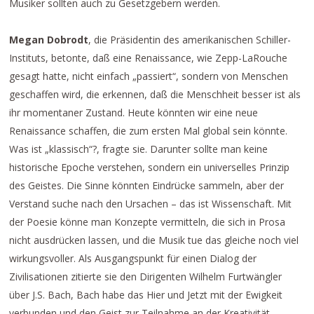
Musiker sollten auch zu Gesetzgebern werden.
Megan Dobrodt
, die Präsidentin des amerikanischen Schiller-
Instituts, betonte, daß eine Renaissance, wie Zepp-LaRouche
gesagt hatte, nicht einfach „passiert“, sondern von Menschen
geschaffen wird, die erkennen, daß die Menschheit besser ist als
ihr momentaner Zustand. Heute könnten wir eine neue
Renaissance schaffen, die zum ersten Mal global sein könnte.
Was ist „klassisch“?, fragte sie. Darunter sollte man keine
historische Epoche verstehen, sondern ein universelles Prinzip
des Geistes. Die Sinne könnten Eindrücke sammeln, aber der
Verstand suche nach den Ursachen – das ist Wissenschaft. Mit
der Poesie könne man Konzepte vermitteln, die sich in Prosa
nicht ausdrücken lassen, und die Musik tue das gleiche noch viel
wirkungsvoller. Als Ausgangspunkt für einen Dialog der
Zivilisationen zitierte sie den Dirigenten Wilhelm Furtwängler
über J.S. Bach, Bach habe das Hier und Jetzt mit der Ewigkeit
verbunden und den Geist zur Teilnahme an der Kreativität