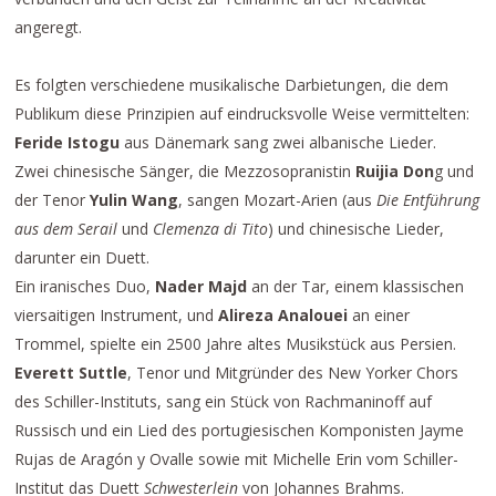
angeregt.
Es folgten verschiedene musikalische Darbietungen, die dem
Publikum diese Prinzipien auf eindrucksvolle Weise vermittelten:
Feride Istogu
aus Dänemark sang zwei albanische Lieder.
Zwei chinesische Sänger, die Mezzosopranistin
Ruijia Don
g und
der Tenor
Yulin Wang
, sangen Mozart-Arien (aus
Die Entführung
aus dem Serail
und
Clemenza di Tito
) und chinesische Lieder,
darunter ein Duett.
Ein iranisches Duo,
Nader Majd
an der Tar, einem klassischen
viersaitigen Instrument, und
Alireza Analouei
an einer
Trommel, spielte ein 2500 Jahre altes Musikstück aus Persien.
Everett Suttle
, Tenor und Mitgründer des New Yorker Chors
des Schiller-Instituts, sang ein Stück von Rachmaninoff auf
Russisch und ein Lied des portugiesischen Komponisten Jayme
Rujas de Aragón y Ovalle sowie mit Michelle Erin vom Schiller-
Institut das Duett
Schwesterlein
von Johannes Brahms.