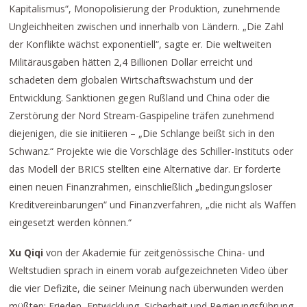
Kapitalismus“, Monopolisierung der Produktion, zunehmende
Ungleichheiten zwischen und innerhalb von Ländern. „Die Zahl
der Konflikte wächst exponentiell“, sagte er. Die weltweiten
Militärausgaben hätten 2,4 Billionen Dollar erreicht und
schadeten dem globalen Wirtschaftswachstum und der
Entwicklung. Sanktionen gegen Rußland und China oder die
Zerstörung der Nord Stream-Gaspipeline träfen zunehmend
diejenigen, die sie initiieren – „Die Schlange beißt sich in den
Schwanz.“ Projekte wie die Vorschläge des Schiller-Instituts oder
das Modell der BRICS stellten eine Alternative dar. Er forderte
einen neuen Finanzrahmen, einschließlich „bedingungsloser
Kreditvereinbarungen“ und Finanzverfahren, „die nicht als Waffen
eingesetzt werden können.“
Xu Qiqi
von der Akademie für zeitgenössische China- und
Weltstudien sprach in einem vorab aufgezeichneten Video über
die vier Defizite, die seiner Meinung nach überwunden werden
müßten: Frieden, Entwicklung, Sicherheit und Regierungsführung.