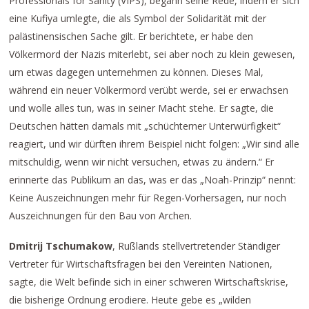
Professionals for Sanity (VIPS), begann seine Rede, indem er sich
eine Kufiya umlegte, die als Symbol der Solidarität mit der
palästinensischen Sache gilt. Er berichtete, er habe den
Völkermord der Nazis miterlebt, sei aber noch zu klein gewesen,
um etwas dagegen unternehmen zu können. Dieses Mal,
während ein neuer Völkermord verübt werde, sei er erwachsen
und wolle alles tun, was in seiner Macht stehe. Er sagte, die
Deutschen hätten damals mit „schüchterner Unterwürfigkeit“
reagiert, und wir dürften ihrem Beispiel nicht folgen: „Wir sind alle
mitschuldig, wenn wir nicht versuchen, etwas zu ändern.“ Er
erinnerte das Publikum an das, was er das „Noah-Prinzip“ nennt:
Keine Auszeichnungen mehr für Regen-Vorhersagen, nur noch
Auszeichnungen für den Bau von Archen.
Dmitrij Tschumakow
, Rußlands stellvertretender Ständiger
Vertreter für Wirtschaftsfragen bei den Vereinten Nationen,
sagte, die Welt befinde sich in einer schweren Wirtschaftskrise,
die bisherige Ordnung erodiere. Heute gebe es „wilden