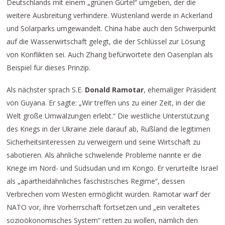
Deutschlands mit einem „grünen Gürtel“ umgeben, der die
weitere Ausbreitung verhindere. Wüstenland werde in Ackerland
und Solarparks umgewandelt. China habe auch den Schwerpunkt
auf die Wasserwirtschaft gelegt, die der Schlüssel zur Lösung
von Konflikten sei. Auch Zhang befürwortete den Oasenplan als
Beispiel für dieses Prinzip.
Als nächster sprach S.E.
Donald Ramotar
, ehemaliger Präsident
von Guyana. Er sagte: „Wir treffen uns zu einer Zeit, in der die
Welt große Umwälzungen erlebt.“ Die westliche Unterstützung
des Kriegs in der Ukraine ziele darauf ab, Rußland die legitimen
Sicherheitsinteressen zu verweigern und seine Wirtschaft zu
sabotieren. Als ähnliche schwelende Probleme nannte er die
Kriege im Nord- und Südsudan und im Kongo. Er verurteilte Israel
als „apartheidähnliches faschistisches Regime“, dessen
Verbrechen vom Westen ermöglicht würden. Ramotar warf der
NATO vor, ihre Vorherrschaft fortsetzen und „ein veraltetes
sozioökonomisches System“ retten zu wollen, nämlich den