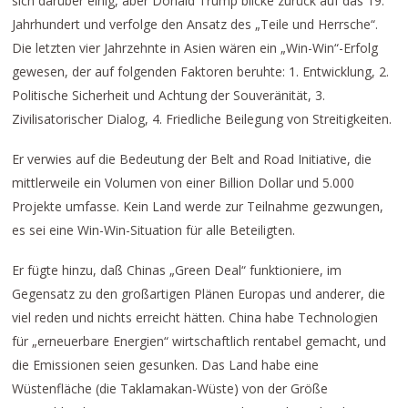
sich darüber einig, aber Donald Trump blicke zurück auf das 19.
Jahrhundert und verfolge den Ansatz des „Teile und Herrsche“.
Die letzten vier Jahrzehnte in Asien wären ein „Win-Win“-Erfolg
gewesen, der auf folgenden Faktoren beruhte: 1. Entwicklung, 2.
Politische Sicherheit und Achtung der Souveränität, 3.
Zivilisatorischer Dialog, 4. Friedliche Beilegung von Streitigkeiten.
Er verwies auf die Bedeutung der Belt and Road Initiative, die
mittlerweile ein Volumen von einer Billion Dollar und 5.000
Projekte umfasse. Kein Land werde zur Teilnahme gezwungen,
es sei eine Win-Win-Situation für alle Beteiligten.
Er fügte hinzu, daß Chinas „Green Deal“ funktioniere, im
Gegensatz zu den großartigen Plänen Europas und anderer, die
viel reden und nichts erreicht hätten. China habe Technologien
für „erneuerbare Energien“ wirtschaftlich rentabel gemacht, und
die Emissionen seien gesunken. Das Land habe eine
Wüstenfläche (die Taklamakan-Wüste) von der Größe