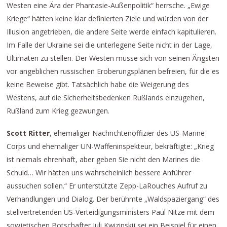
Westen eine Ära der Phantasie-Außenpolitik“ herrsche. „Ewige
Kriege“ hätten keine klar definierten Ziele und würden von der
Illusion angetrieben, die andere Seite werde einfach kapitulieren.
Im Falle der Ukraine sei die unterlegene Seite nicht in der Lage,
Ultimaten zu stellen. Der Westen müsse sich von seinen Ängsten
vor angeblichen russischen Eroberungsplänen befreien, für die es
keine Beweise gibt. Tatsächlich habe die Weigerung des
Westens, auf die Sicherheitsbedenken Rußlands einzugehen,
Rußland zum Krieg gezwungen.
Scott Ritter
, ehemaliger Nachrichtenoffizier des US-Marine
Corps und ehemaliger UN-Waffeninspekteur, bekräftigte: „Krieg
ist niemals ehrenhaft, aber geben Sie nicht den Marines die
Schuld… Wir hätten uns wahrscheinlich bessere Anführer
aussuchen sollen.“ Er unterstützte Zepp-LaRouches Aufruf zu
Verhandlungen und Dialog. Der berühmte „Waldspaziergang“ des
stellvertretenden US-Verteidigungsministers Paul Nitze mit dem
sowjetischen Botschafter Juli Kwizinskij sei ein Beispiel für einen