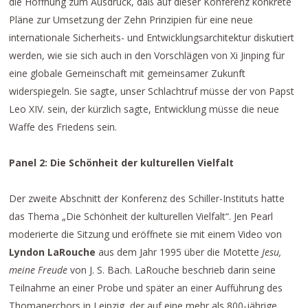
die Hoffnung zum Ausdruck, daß auf dieser Konferenz konkrete
Pläne zur Umsetzung der Zehn Prinzipien für eine neue
internationale Sicherheits- und Entwicklungsarchitektur diskutiert
werden, wie sie sich auch in den Vorschlägen von Xi Jinping für
eine globale Gemeinschaft mit gemeinsamer Zukunft
widerspiegeln. Sie sagte, unser Schlachtruf müsse der von Papst
Leo XIV. sein, der kürzlich sagte, Entwicklung müsse die neue
Waffe des Friedens sein.
Panel 2: Die Schönheit der kulturellen Vielfalt
Der zweite Abschnitt der Konferenz des Schiller-Instituts hatte
das Thema „Die Schönheit der kulturellen Vielfalt“. Jen Pearl
moderierte die Sitzung und eröffnete sie mit einem Video von
Lyndon LaRouche
aus dem Jahr 1995 über die Motette
Jesu,
meine Freude
von J. S. Bach. LaRouche beschrieb darin seine
Teilnahme an einer Probe und später an einer Aufführung des
Thomanerchors in Leipzig, der auf eine mehr als 800-jährige