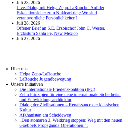
Juli 28, 2026
Live-Dialog mit Helga Zepp-LaRouche: Auf der
Eskalationsleiter zum Nuklearkrieg: Wo sind
verantwortliche Persönlichkeiten?
Juli 28, 2026
Offener Brief an S.E. Erzbischof John C. Wester,
Erzbistum Santa Fe, New Mexico
Juli 27, 2026
Über uns
Helga Zepp-LaRouche
LaRouche Jugendbewegung
Unsere Initiativen
Die Internationale Friedenskoalition (IPC)
­Zehn Prinzipien für eine neue internationale Sicherheits-
und Entwicklungsarchitektur
Dialog der Zivilisationen – Renaissance der klassischen
Kultur
Afghanistan am Scheideweg
„Den atomaren 3. Weltkrieg stoppen: Weg mit den neuen
Goebbels-Propaganda-Operationen!“: