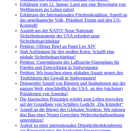
Erklärung vom 12. Januar: Lasst uns eine Bewegung von
Weltbürgern ins Leben rufen!
Erklärung der Internationalen Friedenskoalition: Appell an
das amerikanische Volk, Präsident Trump und den US-
Kongreß!
Austritt aus der NATO! Neue Nationale
Sicherheitsstrategie der USA erfordert neue
Sicherheitsarchitektur
Petition: Offener Brief an Papst Leo XIV
Statt Aufrüstung für den großen Krieg: Schafft eine
globale Sicherheitsarchitektur!
Petition: Unterstützung des LaRouche-Oasenplans für
Frieden und Entwicklung in Südwestasien
Petition: Wir brauchen einen globalen Ansatz gegen den
Teufelskreis der Gewalt in Südwestasien!
Dringender Appell von Bürgern und Institutionen aus der
ganzen Welt, einschließlich der USA, an den (nächsten)
Präsidenten von Amerika!
Die klassischen Prinzipien wieder zum Leben erwecken
auf der Grundlage von Schillers Gedicht „Die Künstler“
Appell an die Bürger des Globalen Nordens: Wir müssen
den Bau einer Neuen Gerechten Weltwirtschaftsordnung
unterstützen!
Aufruf zu einer internationalen Dringlichkeitskonferenz
zur Reorganisation des bankrotten Finanzsystems