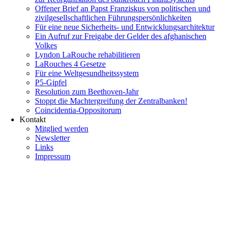
Offener Brief an Papst Franziskus von politischen und
zivilgesellschaftlichen Führungspersönlichkeiten
Für eine neue Sicherheits- und Entwicklungsarchitektur
Ein Aufruf zur Freigabe der Gelder des afghanischen
Volkes
Lyndon LaRouche rehabilitieren
LaRouches 4 Gesetze
Für eine Weltgesundheitssystem
P5-Gipfel
Resolution zum Beethoven-Jahr
Stoppt die Machtergreifung der Zentralbanken!
Coincidentia-Oppositorum
Kontakt
Mitglied werden
Newsletter
Links
Impressum