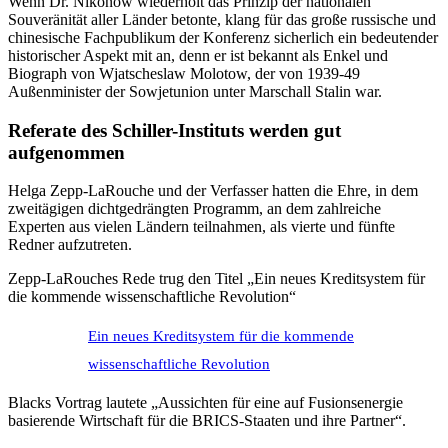
Wenn Dr. Nikonow wiederholt das Prinzip der nationalen
Souveränität aller Länder betonte, klang für das große russische und
chinesische Fachpublikum der Konferenz sicherlich ein bedeutender
historischer Aspekt mit an, denn er ist bekannt als Enkel und
Biograph von Wjatscheslaw Molotow, der von 1939-49
Außenminister der Sowjetunion unter Marschall Stalin war.
Referate des Schiller-Instituts werden gut
aufgenommen
Helga Zepp-LaRouche und der Verfasser hatten die Ehre, in dem
zweitägigen dichtgedrängten Programm, an dem zahlreiche
Experten aus vielen Ländern teilnahmen, als vierte und fünfte
Redner aufzutreten.
Zepp-LaRouches Rede trug den Titel „Ein neues Kreditsystem für
die kommende wissenschaftliche Revolution“
Ein neues Kreditsystem für die kommende
wissenschaftliche Revolution
Blacks Vortrag lautete „Aussichten für eine auf Fusionsenergie
basierende Wirtschaft für die BRICS-Staaten und ihre Partner“.