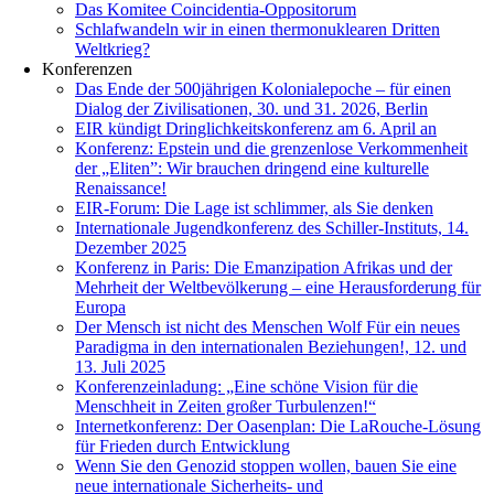
Das Komitee Coincidentia-Oppositorum
Schlafwandeln wir in einen thermonuklearen Dritten
Weltkrieg?
Konferenzen
Das Ende der 500jährigen Kolonialepoche – für einen
Dialog der Zivilisationen, 30. und 31. 2026, Berlin
EIR kündigt Dringlichkeitskonferenz am 6. April an
Konferenz: Epstein und die grenzenlose Verkommenheit
der „Eliten”: Wir brauchen dringend eine kulturelle
Renaissance!
EIR-Forum: Die Lage ist schlimmer, als Sie denken
Internationale Jugendkonferenz des Schiller-Instituts, 14.
Dezember 2025
Konferenz in Paris: Die Emanzipation Afrikas und der
Mehrheit der Weltbevölkerung – eine Herausforderung für
Europa
Der Mensch ist nicht des Menschen Wolf Für ein neues
Paradigma in den internationalen Beziehungen!, 12. und
13. Juli 2025
Konferenzeinladung: „Eine schöne Vision für die
Menschheit in Zeiten großer Turbulenzen!“
Internetkonferenz: Der Oasenplan: Die LaRouche-Lösung
für Frieden durch Entwicklung
Wenn Sie den Genozid stoppen wollen, bauen Sie eine
neue internationale Sicherheits- und