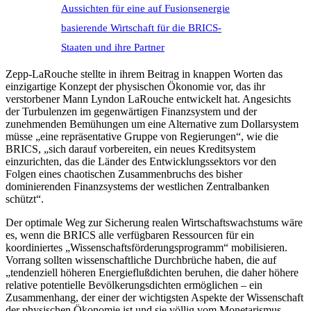
Aussichten für eine auf Fusionsenergie
basierende Wirtschaft für die BRICS-
Staaten und ihre Partner
Zepp-LaRouche stellte in ihrem Beitrag in knappen Worten das
einzigartige Konzept der physischen Ökonomie vor, das ihr
verstorbener Mann Lyndon LaRouche entwickelt hat. Angesichts
der Turbulenzen im gegenwärtigen Finanzsystem und der
zunehmenden Bemühungen um eine Alternative zum Dollarsystem
müsse „eine repräsentative Gruppe von Regierungen“, wie die
BRICS, „sich darauf vorbereiten, ein neues Kreditsystem
einzurichten, das die Länder des Entwicklungssektors vor den
Folgen eines chaotischen Zusammenbruchs des bisher
dominierenden Finanzsystems der westlichen Zentralbanken
schützt“.
Der optimale Weg zur Sicherung realen Wirtschaftswachstums wäre
es, wenn die BRICS alle verfügbaren Ressourcen für ein
koordiniertes „Wissenschaftsförderungsprogramm“ mobilisieren.
Vorrang sollten wissenschaftliche Durchbrüche haben, die auf
„tendenziell höheren Energieflußdichten beruhen, die daher höhere
relative potentielle Bevölkerungsdichten ermöglichen – ein
Zusammenhang, der einer der wichtigsten Aspekte der Wissenschaft
der physischen Ökonomie ist und sie völlig vom Monetarismus