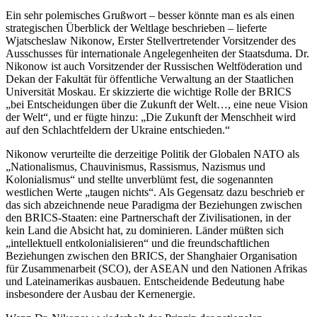
Ein sehr polemisches Grußwort – besser könnte man es als einen
strategischen Überblick der Weltlage beschrieben – lieferte
Wjatscheslaw Nikonow, Erster Stellvertretender Vorsitzender des
Ausschusses für internationale Angelegenheiten der Staatsduma. Dr.
Nikonow ist auch Vorsitzender der Russischen Weltföderation und
Dekan der Fakultät für öffentliche Verwaltung an der Staatlichen
Universität Moskau. Er skizzierte die wichtige Rolle der BRICS
„bei Entscheidungen über die Zukunft der Welt…, eine neue Vision
der Welt“, und er fügte hinzu: „Die Zukunft der Menschheit wird
auf den Schlachtfeldern der Ukraine entschieden.“
Nikonow verurteilte die derzeitige Politik der Globalen NATO als
„Nationalismus, Chauvinismus, Rassismus, Nazismus und
Kolonialismus“ und stellte unverblümt fest, die sogenannten
westlichen Werte „taugen nichts“. Als Gegensatz dazu beschrieb er
das sich abzeichnende neue Paradigma der Beziehungen zwischen
den BRICS-Staaten: eine Partnerschaft der Zivilisationen, in der
kein Land die Absicht hat, zu dominieren. Länder müßten sich
„intellektuell entkolonialisieren“ und die freundschaftlichen
Beziehungen zwischen den BRICS, der Shanghaier Organisation
für Zusammenarbeit (SCO), der ASEAN und den Nationen Afrikas
und Lateinamerikas ausbauen. Entscheidende Bedeutung habe
insbesondere der Ausbau der Kernenergie.