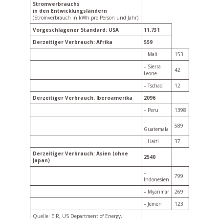
Stromverbrauchs
in den Entwicklungsländern
(Stromverbrauch in kWh pro Person und Jahr)
Vorgeschlagener Standard: USA
11.731
Derzeitiger Verbrauch: Afrika
559
– Mali
153
– Sierra
42
Leone
– Tschad
12
Derzeitiger Verbrauch: Iberoamerika
2096
– Peru
1398
–
589
Guatemala
– Haiti
37
Derzeitiger Verbrauch: Asien (ohne
2540
Japan)
–
799
Indonesien
– Myanmar
269
– Jemen
123
Quelle: EIR, US Department of Energy,