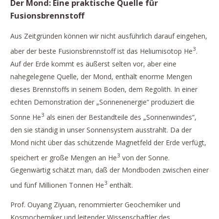
Der Mond: Eine praktische Quelle für
Fusionsbrennstoff
Aus Zeitgründen können wir nicht ausführlich darauf eingehen,
3
aber der beste Fusionsbrennstoff ist das Heliumisotop He
.
Auf der Erde kommt es äußerst selten vor, aber eine
nahegelegene Quelle, der Mond, enthält enorme Mengen
dieses Brennstoffs in seinem Boden, dem Regolith. In einer
echten Demonstration der „Sonnenenergie“ produziert die
3
Sonne He
als einen der Bestandteile des „Sonnenwindes“,
den sie ständig in unser Sonnensystem ausstrahlt. Da der
Mond nicht über das schützende Magnetfeld der Erde verfügt,
3
speichert er große Mengen an He
von der Sonne.
Gegenwärtig schätzt man, daß der Mondboden zwischen einer
3
und fünf Millionen Tonnen He
enthält.
Prof. Ouyang Ziyuan, renommierter Geochemiker und
Kosmochemiker und leitender Wissenschaftler des