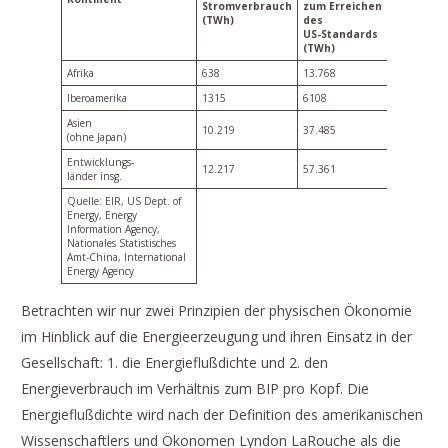
Stromverbrauch
zum Erreichen
(TWh)
des
US-Standards
(TWh)
Afrika
638
13.768
Iberoamerika
1315
6108
Asien
10.219
37.485
(ohne Japan)
Entwicklungs-
12.217
57.361
länder insg.
Quelle: EIR, US Dept. of
Energy, Energy
Information Agency,
Nationales Statistisches
Amt-China, International
Energy Agency
Betrachten wir nur zwei Prinzipien der physischen Ökonomie
im Hinblick auf die Energieerzeugung und ihren Einsatz in der
Gesellschaft: 1. die Energieflußdichte und 2. den
Energieverbrauch im Verhältnis zum BIP pro Kopf. Die
Energieflußdichte wird nach der Definition des amerikanischen
Wissenschaftlers und Ökonomen Lyndon LaRouche als die