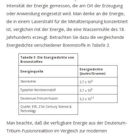
Intensität der Energie gemessen, die am Ort der Erzeugung
oder Anwendung eingesetzt wird. Man denke an die Energie,
die in einem Laserstrahl für die Metallzerspanung konzentriert
ist, verglichen mit der Energie, die eine Wassermühle des 18.
Jahrhunderts erzeugt. Betrachten Sie dazu die vergleichende
Energiedichte verschiedener Brennstoffe in
Tabelle 3
.
Tabelle 3: Die Energiedichte von
Brennstoffen
Energiedichte
Energiequelle
(Joules/Gramm)
Steinkohle
4
2,7 x 10
Typischer Kernbrennstoff
9
3,7 x 10
Deuterium-Tritium-Fusion
11
3,2 x 10
Quelle: EIR, 21st Century Science &
Technology
Man beachte, daß die verfügbare Energie aus der Deuterium-
Tritium-Fusionsreaktion im Vergleich zur modernen