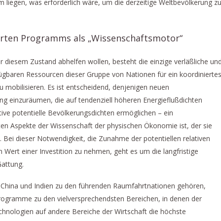
 liegen, was erforderlich wäre, um die derzeitige Weltbevölkerung z
ierten Programms als „Wissenschaftsmotor“
 diesem Zustand abhelfen wollen, besteht die einzige verläßliche un
erfügbaren Ressourcen dieser Gruppe von Nationen für ein koordinierte
mobilisieren. Es ist entscheidend, denjenigen neuen
g einzuräumen, die auf tendenziell höheren Energieflußdichten
tive potentielle Bevölkerungsdichten ermöglichen – ein
en Aspekte der Wissenschaft der physischen Ökonomie ist, der sie
 Bei dieser Notwendigkeit, die Zunahme der potentiellen relativen
 Wert einer Investition zu nehmen, geht es um die langfristige
Gattung.
 China und Indien zu den führenden Raumfahrtnationen gehören,
rogramme zu den vielversprechendsten Bereichen, in denen der
echnologien auf andere Bereiche der Wirtschaft die höchste