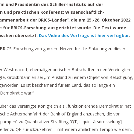
in und Präsidentin des Schiller-Instituts auf der
en und praktischen Konferenz: Wissenschaftlich-
ammenarbeit der BRICS-Länder“, die am 25.-26. Oktober 2022
 für BRICS-Forschung ausgerichtet wurde. Die Text wurde
lischen übersetzt.
Das Video des Vortrags ist hier verfügbar
.
BRICS-Forschung von ganzem Herzen für die Einladung zu dieser
er Westmacott, ehemaliger britischer Botschafter in den Vereinigten
gte, Großbritannien sei „im Ausland zu einem Objekt von Belustigung,
eworden. Es ist beschämend für ein Land, das so lange ein
e Demokratie war.“
er das Vereinigte Königreich als „funktionierende Demokratie“ hat
ische Achterbahnfahrt der Bank of England anzusehen, die von
spumpen] zu Quantitativer Straffung [QT, Liquiditätsdrosselung]
wieder zu QE zurückzukehren – mit einem ähnlichem Tempo wie dem,