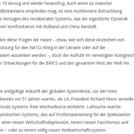
et 10 einzog und wieder hinausflog. Auch wenn so mancher
britanniens empfinden mag, ist eine nüchternere Betrachtung
e Versagen des neoliberalen Systems, das die eigentliche Dynamik
hen Konfrontation mit Rußland und China darstellt.
über diese Fragen die Haare – etwa, wie sich diese Anzeichen von
stützung für den NATO-Krieg in der Ukraine oder auf die
aten auswirken werden –, doch der Aufruhr im Vereinigten Königreic
r Entwicklungen für die BRICS und den gesamten Rest der Welt hin.
die endgültige Ankunft der globalen Systemkrise, vor der mein
reits vor 51 Jahren warnte, als US-Präsident Richard Nixon anstelle
Woods-Systems freie Wechselkurse einführte. LaRouche warnte
ristischen Systems, das auf Profitmaximierung für die Spekulanten
zu einer neuen Wirtschaftsdepression, einem neuen Faschismus und
en – oder zu einem völlig neuen Weltwirtschaftssystem.