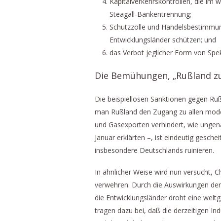
Kapitalverkehrskontrollen, die im w
Steagall-Bankentrennung;
Schutzzölle und Handelsbestimmung
Entwicklungsländer schützen; und
das Verbot jeglicher Form von Spek
Die Bemühungen, „Rußland zu 
Die beispiellosen Sanktionen gegen Rußl
man Rußland den Zugang zu allen moder
und Gasexporten verhindert, wie ungen
Januar erklärten –, ist eindeutig gesche
insbesondere Deutschlands ruinieren.
In ähnlicher Weise wird nun versucht, 
verwehren. Durch die Auswirkungen der 
die Entwicklungsländer droht eine welt
tragen dazu bei, daß die derzeitigen I