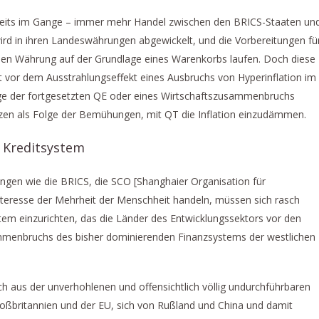
bereits im Gange – immer mehr Handel zwischen den BRICS-Staaten un
rd in ihren Landeswährungen abgewickelt, und die Vorbereitungen fü
alen Währung auf der Grundlage eines Warenkorbs laufen. Doch diese
t vor dem Ausstrahlungseffekt eines Ausbruchs von Hyperinflation im
lge der fortgesetzten QE oder eines Wirtschaftszusammenbruchs
nzen als Folge der Bemühungen, mit QT die Inflation einzudämmen.
s Kreditsystem
ngen wie die BRICS, die SCO [Shanghaier Organisation für
teresse der Mehrheit der Menschheit handeln, müssen sich rasch
stem einzurichten, das die Länder des Entwicklungssektors vor den
menbruchs des bisher dominierenden Finanzsystems der westlichen
ich aus der unverhohlenen und offensichtlich völlig undurchführbaren
roßbritannien und der EU, sich von Rußland und China und damit