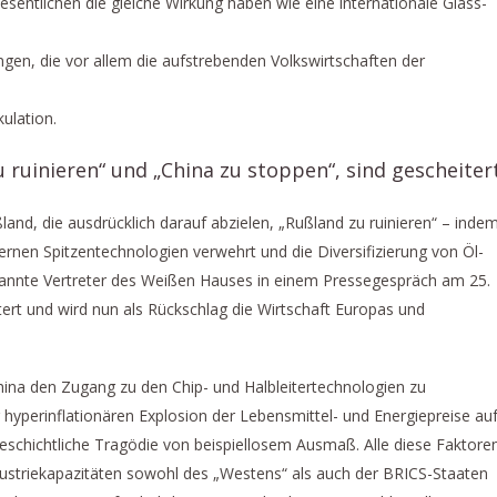
esentlichen die gleiche Wirkung haben wie eine internationale Glass-
en, die vor allem die aufstrebenden Volkswirtschaften der
ulation.
ruinieren“ und „China zu stoppen“, sind gescheiter
and, die ausdrücklich darauf abzielen, „Rußland zu ruinieren“ – inde
nen Spitzentechnologien verwehrt und die Diversifizierung von Öl-
annte Vertreter des Weißen Hauses in einem Pressegespräch am 25.
itert und wird nun als Rückschlag die Wirtschaft Europas und
China den Zugang zu den Chip- und Halbleitertechnologien zu
hyperinflationären Explosion der Lebensmittel- und Energiepreise au
geschichtliche Tragödie von beispiellosem Ausmaß. Alle diese Faktore
ndustriekapazitäten sowohl des „Westens“ als auch der BRICS-Staaten