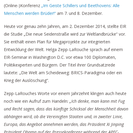
(Online-)Konferenz
„Im Geiste Schillers und Beethovens: Alle
Menschen werden Brüder!“
am 7. und 8. Dezember.
Heute vor genau zehn Jahren, am 2. Dezember 2014, stellte EIR
die Studie „Die neue Seidenstraße wird zur Weltlandbrücke“ vor.
Sie enthält einen Plan für Megaprojekte zur integrierten
Entwicklung der Welt. Helga Zepp-LaRouche sprach auf einem
EIR-Seminar in Washington D.C. vor etwa 100 Diplomaten,
Politikexperten und Bürgern. Der Titel ihrer Grundsatzrede
lautete: „Die Welt am Scheideweg: BRICS-Paradigma oder ein
Krieg der Auslöschung“.
Zepp-LaRouches Worte vor einem Jahrzehnt klingen auch heute
noch wie ein Aufruf zum Handeln:
„Ich denke, man kann mit Fug
und Recht sagen, dass das künftige Schicksal der Menschheit davon
abhängen wird, ob die Vereinigten Staaten und, in zweiter Linie,
Europa, das Angebot annehmen werden, das Präsident Xi Jinping
Präsident Obama auf der Pressekonferenz während der APEC-