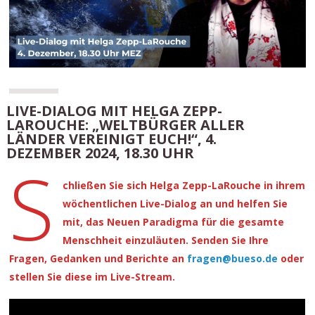
LIVE-DIALOG MIT HELGA ZEPP-
LAROUCHE: „WELTBÜRGER ALLER
LÄNDER VEREINIGT EUCH!“, 4.
DEZEMBER 2024, 18.30 UHR
S
chließen Sie sich Helga Zepp-LaRouche in ihrem
wöchentlichen Live-Dialog an und helfen Sie
mit, das Neuen Paradigma für die gesamte
Menschheit einzuläuten. Senden Sie Ihre
Fragen, Gedanken und Berichte an
fragen@bueso.de
oder
stellen Sie diese im Live-Stream.