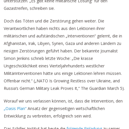
unterstützen. „Es gibt keine militärische Lösung“ für den
Gazastreifen, schreiben sie.
Doch das Töten und die Zerstörung gehen weiter. Die
Verantwortlichen haben nichts aus den Lektionen ihrer
militärischen und aufständischen „Interventionen“ gelernt, die in
Afghanistan, Irak, Libyen, Syrien, Gaza und anderen Ländern zu
riesigen Zerstörungen geführt haben. Der bekannte Journalist
Simon Jenkins schrieb letzte Woche: „Die krasse
Ungeschicklichkeit eines Vierteljahrhunderts westlicher
Militärinterventionen hätte uns einige Lektionen lehren müssen.
Offenbar nicht.“ („NATO Is Growing Restless over Ukraine, and
Russia‘s German Military Leak Proves It,“ The Guardian March 5).
Worauf wir uns verlassen können, ist, dass die Intervention, den
„Oasis Plan“
Ansatz der gegenseitigen wirtschaftlichen
Entwicklung zu verbreiten, erfolgreich sein wird.
Das Schiller-Institut hat heute die
folgende Einladung
zu seiner