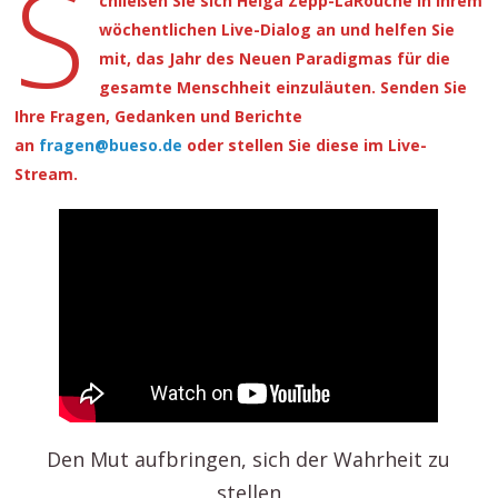
S
chließen Sie sich Helga Zepp-LaRouche in ihrem
wöchentlichen Live-Dialog an und helfen Sie
mit, das Jahr des Neuen Paradigmas für die
gesamte Menschheit einzuläuten. Senden Sie
Ihre Fragen, Gedanken und Berichte
an
fragen@bueso.de
oder stellen Sie diese im Live-
Stream.
Den Mut aufbringen, sich der Wahrheit zu
stellen