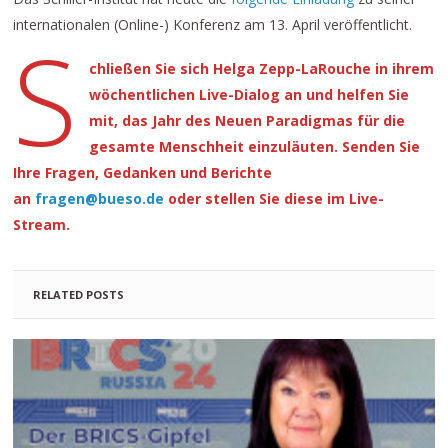
internationalen (Online-) Konferenz am 13. April veröffentlicht.
S
chließen Sie sich Helga Zepp-LaRouche in ihrem
wöchentlichen Live-Dialog an und helfen Sie
mit, das Jahr des Neuen Paradigmas für die
gesamte Menschheit einzuläuten. Senden Sie
Ihre Fragen, Gedanken und Berichte
an
fragen@bueso.de
oder stellen Sie diese im Live-
Stream.
RELATED POSTS