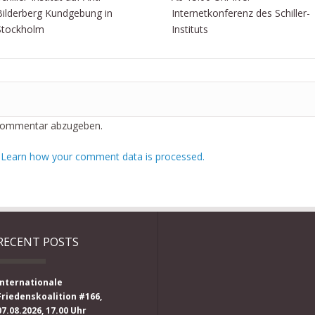
Bilderberg Kundgebung in
Internetkonferenz des Schiller-
Stockholm
Instituts
Kommentar abzugeben.
.
Learn how your comment data is processed.
RECENT POSTS
Internationale
Friedenskoalition #166,
07.08.2026, 17.00 Uhr