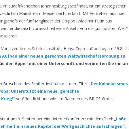
 im südafrikanischen Johannesburg stattfindet, ist ein strategischer
tlichen Mainstream-Medien nicht erfährt. Mit Vertretern aus über
ngschefs der fünf Mitglieder der Gruppe (Wladimir Putin aus
 wird er die rasch voranschreitende Abkehr von der „unipolaren Welt“
olidieren.
Vorsitzende des Schiller-Instituts, Helga Zepp-LaRouche, am 19.8. di
n Aufbau einer neuen gerechten Weltwirtschaftsordnung zu
ie den Appell mit einer Unterschrift und verbreiten Sie ihn an
n Broschüre des Schiller-Instituts mit dem Titel:
„Der Kolonialismus
uropa: Unterstützt eine neue, gerechte
Krieg!“
veröffentlicht und wird im Rahmen des BRICS-Gipfels
nstitut am 9. September eine Internetkonferenz mit dem Titel:
„
Laßt
hrheit ein neues Kapitel der Weltgeschichte aufschlagen!“
,