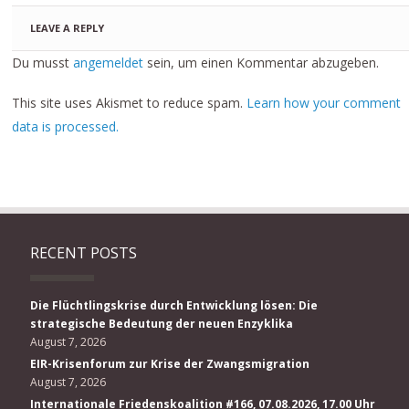
LEAVE A REPLY
Du musst
angemeldet
sein, um einen Kommentar abzugeben.
This site uses Akismet to reduce spam.
Learn how your comment
data is processed.
RECENT POSTS
Die Flüchtlingskrise durch Entwicklung lösen: Die
strategische Bedeutung der neuen Enzyklika
August 7, 2026
EIR-Krisenforum zur Krise der Zwangsmigration
August 7, 2026
Internationale Friedenskoalition #166, 07.08.2026, 17.00 Uhr