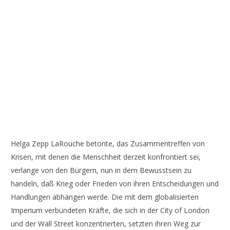
WEBCAST: DIE MENSCHEN WERDEN
EINER PRÜFUNG UNTERZOGEN: KRIEG
ODER FRIEDEN HÄNGT VOM HANDELN
EINZELNER FÜR DAS GEMEINWOHL AB
Helga Zepp LaRouche betonte, das Zusammentreffen von
Krisen, mit denen die Menschheit derzeit konfrontiert sei,
verlange von den Bürgern, nun in dem Bewusstsein zu
handeln, daß Krieg oder Frieden von ihren Entscheidungen und
Handlungen abhängen werde. Die mit dem globalisierten
Imperium verbündeten Kräfte, die sich in der City of London
und der Wall Street konzentrierten, setzten ihren Weg zur