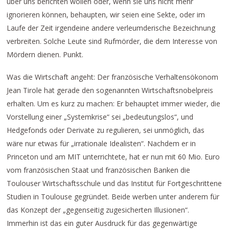
über uns berichten wollen oder, wenn sie uns nicht mehr
ignorieren können, behaupten, wir seien eine Sekte, oder im
Laufe der Zeit irgendeine andere verleumderische Bezeichnung
verbreiten. Solche Leute sind Rufmörder, die dem Interesse von
Mördern dienen. Punkt.
Was die Wirtschaft angeht: Der französische Verhaltensökonom
Jean Tirole hat gerade den sogenannten Wirtschaftsnobelpreis
erhalten. Um es kurz zu machen: Er behauptet immer wieder, die
Vorstellung einer „Systemkrise“ sei „bedeutungslos“, und
Hedgefonds oder Derivate zu regulieren, sei unmöglich, das
wäre nur etwas für „irrationale Idealisten“. Nachdem er in
Princeton und am MIT unterrichtete, hat er nun mit 60 Mio. Euro
vom französischen Staat und französischen Banken die
Toulouser Wirtschaftsschule und das Institut für Fortgeschrittene
Studien in Toulouse gegründet. Beide werben unter anderem für
das Konzept der „gegenseitig zugesicherten Illusionen“.
Immerhin ist das ein guter Ausdruck für das gegenwärtige