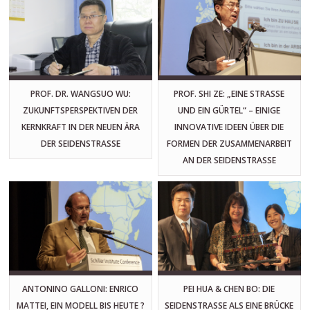
PROF. DR. WANGSUO WU:
PROF. SHI ZE: „EINE STRASSE U
ZUKUNFTSPERSPEKTIVEN DER
ND EIN GÜRTEL“ – EINIGE I
KERNKRAFT IN DER NEUEN ÄRA
NNOVATIVE IDEEN ÜBER DIE F
DER SEIDENSTRASSE
ORMEN DER ZUSAMMENARBEIT A
N DER SEIDENSTRASSE
ANTONINO GALLONI: ENRICO
PEI HUA & CHEN BO: DIE
MATTEI, EIN MODELL BIS HEUTE ?
SEIDENSTRASSE ALS EINE BRÜCKE D